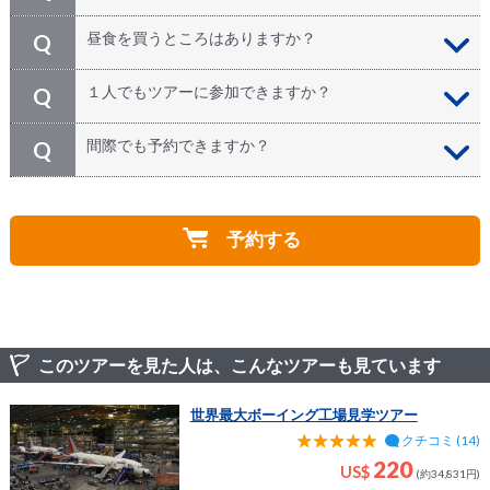
ボーイング工場内は、撮影機器を含む手荷物の持ち込み
A
昼食を買うところはありますか？
Q
が一切禁止されておりますので撮影はできません。隣接
ギャラリーや展望デッキは、撮影制限がございませんの
はい、ボーイング・ショップに隣接されているカフェテ
A
１人でもツアーに参加できますか？
Q
で、思う存分撮影してください！ また、ビジターセン
リア、または航空博物館内のカフェテリアをご利用いた
ター内展示場にて、写真を撮って合成し、Eメール宛に
だけます。
送ってもらえる無料写真撮影サービスがございます
当ツアーの最小催行人数は２名様以上ですが、２名様分
A
間際でも予約できますか？
Q
（2017年11月現在）。
の料金をお支払い頂くことでお１人様のご参加も可能で
す。 お申し込み時にお1人様にて入力を進めると自動で
はい、可能です。 ただし、ツアー日が３日以内の場合
A
倍額お支払いでのお申し込みとなります。なお、当日他
はウェブサイトからのお申込ができかねますので、直接
のお客様がいらっしゃった場合はツアー後日に追加料金
予約する
お電話にてご連絡くださいますようお願い致します。
分をご返金させていただきます。
このツアーを見た人は、こんなツアーも見ています
世界最大ボーイング工場見学ツアー
クチコミ (14)
220
US$
(約34,831円)