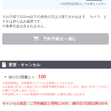
※日本円は目安としてお考えください
※お子様で122cm以下の身長の方は入場できかねます。 カメラ、ビ
デオは持ち込み厳禁です。
※食事代金は含まれません。
予約手続きへ進む
変更・キャンセル
100
催行日
7日前
より：
※規定時間は、出発都市 (シアトル) を基準にしております。
※お名前の訂正にも規定どおりの変更手数料が発生いたします。必ずパスポートどおり
の綴りでお申し込みください。
※申込時とキャンセル/変更時での為替差損への責任は負いかねます。
キャンセル規定：ご予約確定と同時に60％、催行日7日前以降100％