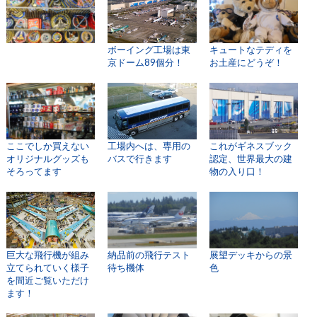
ボーイング工場は東
キュートなテディを
京ドーム89個分！
お土産にどうぞ！
ここでしか買えない
工場内へは、専用の
これがギネスブック
オリジナルグッズも
バスで行きます
認定、世界最大の建
そろってます
物の入り口！
巨大な飛行機が組み
納品前の飛行テスト
展望デッキからの景
立てられていく様子
待ち機体
色
を間近ご覧いただけ
ます！