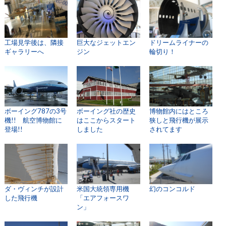
工場見学後は、隣接
巨大なジェットエン
ドリームライナーの
ギャラリーへ
ジン
輪切り！
ボーイング787の3号
ボーイング社の歴史
博物館内にはところ
機!! 航空博物館に
はここからスタート
狭しと飛行機が展示
登場!!
しました
されてます
ダ・ヴィンチが設計
米国大統領専用機
幻のコンコルド
した飛行機
「エアフォースワ
ン」