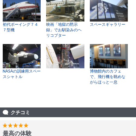
初代ボーイング７４
映画「地獄の黙示
スペースギャラリー
７型機
録」でお馴染みのヘ
リコプター
NASAの訓練用スペー
博物館内のカフェ
スシャトル
で、飛行機を眺めな
がらほっと一息
クチコミ
最高の体験