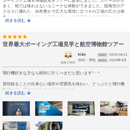
ボーイング工場＆博物館見学ツアーに参加しました。スケールが大
きく、他では味わえないユニークな体験ができました。陸海空のア
クセスに優れた、自然豊かで広大な環境に立つその工場の広さは相
当なもので、歩き回って見学することで世界最大の建築物というこ
続きを読む
とが実感できました。ガイドの方が一生懸命追加説明をして下さ
り、往復でもシアトルの見どころなどをお話し下さったり、とても
良かったです。有難うございました。
世界最大ボーイング工場見学と航空博物館ツアー
hide
2019.04.21
投稿日
30代・男性
2019年4月
参加日
飛行機好きな方なら絶対に行くべきだと思います^ - ^
普段観ることの出来ない場所や雰囲気を味わい、どっぷりと飛行機
に浸かり、夢中になれるツアーでした‼︎
続きを読む
日本人ガイドの方が宿泊ホテルまで迎えに来てくれて、楽々でツア
ーに参加出来ますし！
ツアー自体は英語解説ですが、ガイドさんが訳して伝えてくれるの
で飛行機知識も更に深まります！
ツアーに参加してから飛行機に乗ると更に違った視点で楽しめるか
もしれませんよ〜✈︎✈︎✈︎✈︎✈︎✈︎✈︎✈︎✈︎✈︎✈︎✈︎