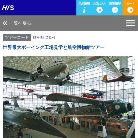
現地情報
お気に入り
閲覧履歴
カート
0
0
0
一覧へ戻る
ツアーコード
SEA-BNG&M
世界最大ボーイング工場見学と航空博物館ツアー