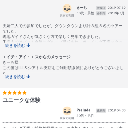
きーち
2019.07.19
投稿日
50代・男性
2019年7月
参加日
夫婦二人での参加でしたが、ダウンタウンより計３組５名のツアー
でした。
現地ガイドさんが気さくな方で楽しく見学できました。
工場内ではバス１台毎にグループ構成され、ボーイング工場スタッ
続きを読む
フが英語で説明されますが、現地ガイドさんが終始日本語で説明さ
れよく理解できました。
エイチ・アイ・エスからのメッセージ
航空博物館ではポイントを説明してもらいフリーで見学させてもら
きーち様
い、時間を気にすることなく堪能できました。
この度はH.I.S.シアトル支店をご利用頂き誠にありがとうございまし
た。
続きを読む
ツアーをお楽しみいただけたようで大変嬉しく思います。
時間についてもたっぷりご堪能いただけたとのこと、弊社ツアーの
更なる向上のための貴重なご感想として参考にさせて頂ければと思
います。
ユニークな体験
きーち様のまたのご利用を、弊社スタッフ一同心よりお待ちしてお
ります。
Prelude
2019.04.30
投稿日
50代・男性