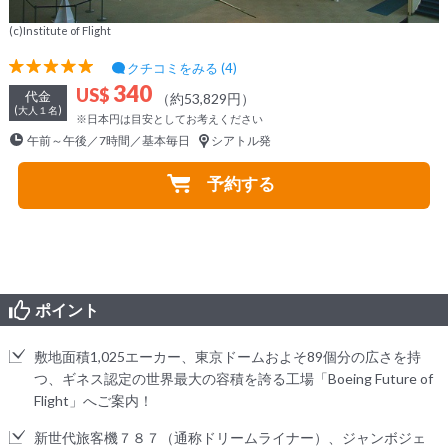
(c)Institute of Flight
クチコミをみる (4)
340
US$
代金
（約53,829円）
(大人１名)
※日本円は目安としてお考えください
午前～午後／7時間／基本毎日
シアトル発
予約する
ポイント
敷地面積1,025エーカー、東京ドームおよそ89個分の広さを持
つ、ギネス認定の世界最大の容積を誇る工場「Boeing Future of
Flight」へご案内！
新世代旅客機７８７（通称ドリームライナー）、ジャンボジェ