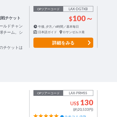
LAX-DGTKB
OPツアーコード
100～
観戦チケット
$
ールドチャン
午後, 夕方／6時間／基本毎日
球チーム。シ
日本語ガイド
ロサンゼルス発
詳細
をみる
のチケットは
LAX-PRMSS
OPツアーコード
130
US$
(約20,533円)
クチコミ (10)