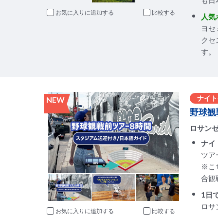
も日
お気に入りに追加
比較
人気
ヨセ
クセ
す。
ナイト
NEW
野球観
ロサン
ナイ
ツア
※こ
合観
1日
ロサ
お気に入りに追加
比較