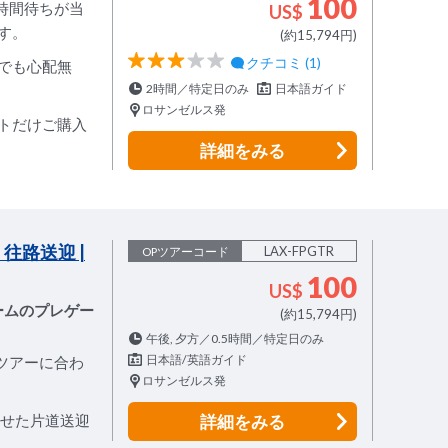
100
時間待ちが当
US$
す。
(約15,794円)
クチコミ (1)
でも心配無
2時間／特定日のみ
日本語ガイド
ロサンゼルス発
トだけご購入
詳細
をみる
往路送迎 |
LAX-FPGTR
OPツアーコード
100
US$
ームのプレゲー
(約15,794円)
午後, 夕方／0.5時間／特定日のみ
日本語/英語ガイド
ツアーに合わ
ロサンゼルス発
わせた片道送迎
詳細
をみる