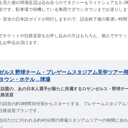
を見た後の球場近辺は込み合うのでタクシーもライドシェアも1~2
前です。駐車場で待機している車両でダウンタウンまでお送りしま
・安全の日本語ガイドが同行しますので、試合終了後の夜遅い時間
でチケットや往路送迎をお申し込みの方はもちろん、個人でチケッ
もお申込み頂けます。
ゼルス 野球チーム・プレゲームスタジアム見学ツアー用 
タウン・ホテル→球場
く話題の、あの日本人選手が新たに所属するロサンゼルス・野球チ
往路送迎
の試合の約3時間30分前からスタートする、プレゲームスタジアム
往路送迎プランです。
当日だけに行われる約45分間の球場スタジアムツアーの時間に合
ン