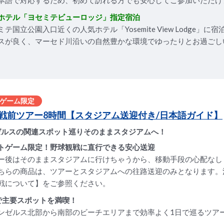
本語で対応するため、初めて訪れる方でも安心してご参加いただけ
ホテル「ヨセミテビューロッジ」指定宿泊
ミテ国立公園入口近くの人気ホテル「Yosemite View Lodge」に
スが良く、マーセド川沿いの自然豊かな環境でゆったりとお過ごし
ゲーム限定
戦前ツアー8時間【スタジアム送迎付き/日本語ガイド】
ゼルスの関連スポット巡りそのままスタジアムへ！
トゲーム限定！野球観戦に直行できる安心送迎
ー後はそのままスタジアムに行けちゃうから、移動手段の心配なし
ちらの商品は、ツアーとスタジアムへの往路送迎のみとなります。
戦について】をご参照ください。
で主要スポットを満喫！
ンゼルス北部から南部のビーチエリアまで効率よく1日で巡るツア