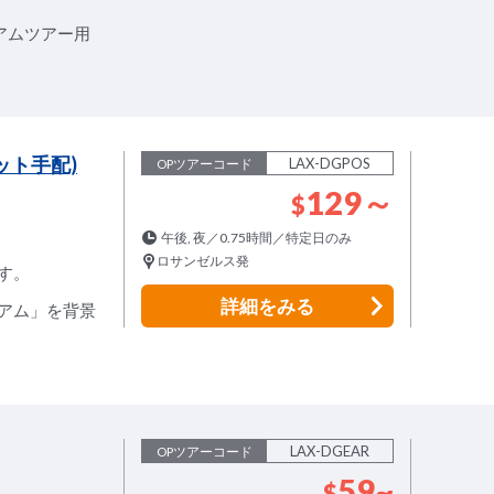
アムツアー用
ット手配)
LAX-DGPOS
OPツアーコード
129～
$
午後, 夜／0.75時間／特定日のみ
ロサンゼルス発
す。
詳細
をみる
アム」を背景
LAX-DGEAR
OPツアーコード
59~
$