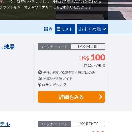
マパーク、野球やバスケットボール観戦で本場の迫力を味わえま
グランドキャニオンやワイナリーにもご参加いただけます！
おすすめ順
表
リスト
ル→球場
LAX-MLTRF
OPツアーコード
100
US$
(約15,794円)
午後, 夕方／0.5時間／特定日のみ
日本語/英語ガイド
ロサンゼルス発
詳細
をみる
テル
LAX-RTNTR
OPツアーコード