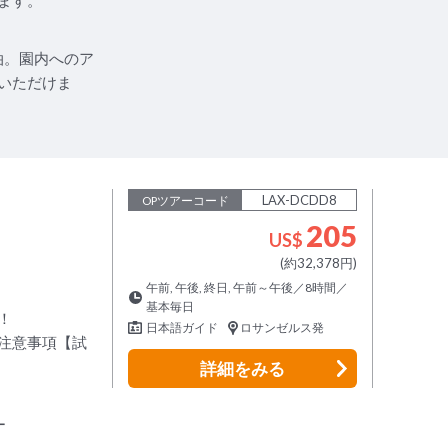
ます。
宿泊。園内へのア
いただけま
LAX-DCDD8
OPツアーコード
205
US$
(約32,378円)
午前, 午後, 終日, 午前～午後／8時間／
基本毎日
！
日本語ガイド
ロサンゼルス発
注意事項【試
詳細
をみる
ー