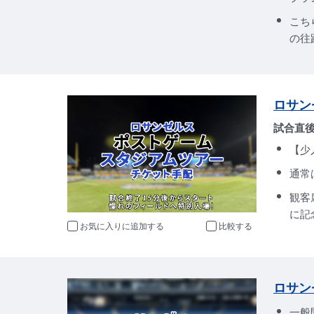
こち
の往
ロサン
試合直
【少
通常
観客
に記
お気に入りに追加
比較
ロサン
一般