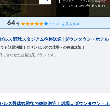
ディズニー、ユニバーサル等のテー
す。またロスから少し足を延ばして
64
件
クチコミを見る (63)
ゼルス 野球スタジアム往路送迎 | ダウンタウン・ホテ
内でも話題沸騰！ロサンゼルスの球場への往路送迎！
日に合わせた往路送迎プランです。
ゼルス野球観戦後の復路送迎｜球場→ダウンタウン・ホ