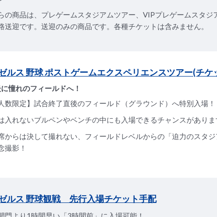
らの商品は、プレゲームスタジアムツアー、VIPプレゲームスタジ
路送迎です。送迎のみの商品です。各種チケットは含みません。
ゼルス 野球 ポストゲームエクスペリエンスツアー(チケ
後に憧れのフィールドへ！
人数限定】試合終了直後のフィールド（グラウンド）へ特別入場！
は入れないブルペンやベンチの中にも入場できるチャンスがありま
席からは決して撮れない、フィールドレベルからの「迫力のスタジ
念撮影！
ゼルス 野球観戦 先行入場チケット手配
開門より1時間早い「3時間前」に入場可能！