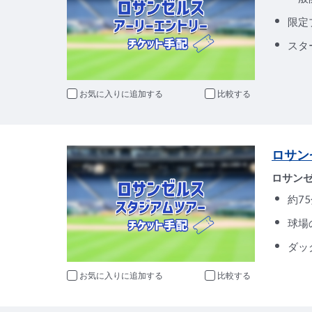
限定
スタ
お気に入りに追加
比較
ロサン
ロサンゼ
約7
球場
ダッ
お気に入りに追加
比較