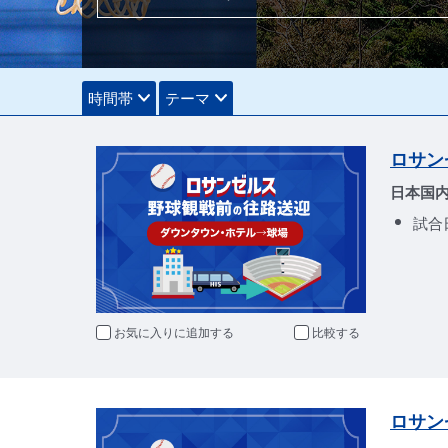
時間帯
テーマ
ロサン
日本国
試合
お気に入りに追加
比較
ロサン