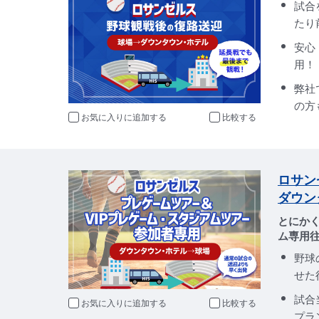
試合
たり
安心
用！
弊社
の方
お気に入りに追加
比較
ロサン
ダウン
とにか
ム専用
野球
せた
試合
お気に入りに追加
比較
プラ