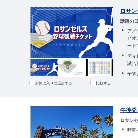
ロサン
話題の
アメ
ピオ
ート
ディ
試合
予算
お気に入りに追加
比較
午後発
ロサンゼ
時間