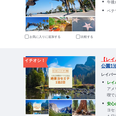
午後
ベテ
お気に入りに追加
比較
【レイバ
イチオシ！
公園1
レイバ
レイ
アメ
喫で
安心
ヨセ