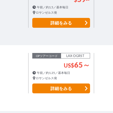
午前／約1.5／基本毎日
ロサンゼルス発
詳細
をみる
LAX-DGRST
OPツアーコード
65～
US
$
午前／約1.25／基本毎日
ロサンゼルス発
詳細
をみる