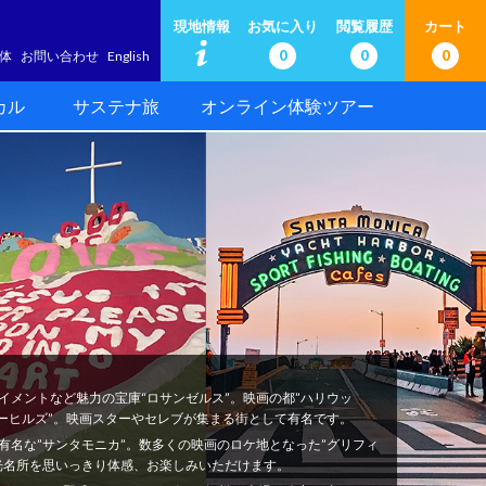
現地情報
お気に入り
閲覧履歴
カート
0
0
0
体
お問い合わせ
English
カル
サステナ旅
オンライン体験ツアー
イメントなど魅力の宝庫“ロサンゼルス”。映画の都”ハリウッ
リーヒルズ”。映画スターやセレブが集まる街として有名です。
有名な”サンタモニカ”。数多くの映画のロケ地となった”グリフィ
光名所を思いっきり体感、お楽しみいただけます。