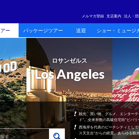
メルマガ登録
支店案内
法人・団
ツアー
パッケージツアー
送迎
ショー・ミュージ
ロサンゼルス
Los Angeles
観光、買い物、グルメ、エンターテ
ド”。全米有数の高級住宅街”ビバ
西海岸を代表のビーチシティとして
ス天文台”からの絶景。あらゆる観