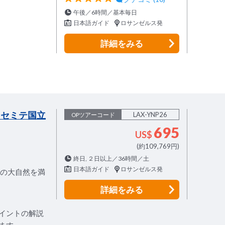
午後／6時間／基本毎日
日本語ガイド
ロサンゼルス発
詳細
をみる
セミテ国立
LAX-YNP26
OPツアーコード
695
US$
(約109,769円)
終日, ２日以上／36時間／土
日本語ガイド
ロサンゼルス発
園の大自然を満
詳細
をみる
イントの解説