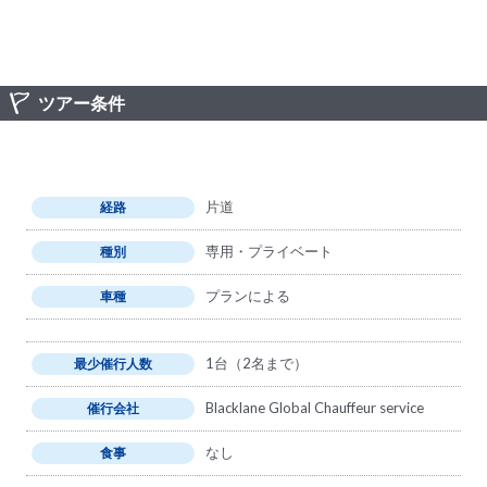
ツアー条件
片道
経路
専用・プライベート
種別
プランによる
車種
1台（2名まで）
最少催行人数
Blacklane Global Chauffeur service
催行会社
なし
食事