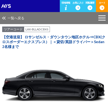
現地情報
お気に入り
閲覧履歴
カート
0
0
0
一覧へ戻る
ツアーコード
LAX-BLLADCBXS
【空港送迎】 ロサンゼルス・ダウンタウン地区ホテル⇒CBX(ク
ロスボーダーエクスプレス）｜＜貸切/英語ドライバー＞Sedan
2名様まで