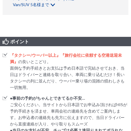
Van/SUV 5名様まで
ポイント
『タクシー/ウーバー以上』『旅行会社に依頼する空港送迎未
満』
の良いとこどり。
面倒な予約手続きとお支払は予め日本語で完結させておき、当
日はドライバーと連絡を取り合い、車両に乗り込むだけ！長い
タクシーの列に並んだり、ウーバー乗り場の混雑の煩わしさも
一切無用。
●事前の予約がちゃんとできてるか不安…
ご安心ください。当サイトから日本語でお申込み頂ければHISが
予約手続きを済ませ、車両会社の連絡先を含めてご案内しま
す。お申込者の連絡先も先方に伝えますので、当日ドライバー
から直接連絡が入り、やり取りもスムーズ
●当日のお支払が不安。チップは必要？遠回りされてボラれな