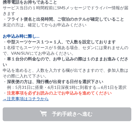
携帯電話をお持ちであること
サービス当日の１時間程前にSMSメッセージでドライバー情報が届
きます
・
フライト便名と出発時間、ご宿泊のホテルが確定していること
未定の方は、確定してからお申込みください
お申込み時に際し…
・
中型スーツケース１つ＝１人、で人数を設定しております
１名様でもスーツケースが５個ある場合、セダンには乗れませんの
で、VAN/SUVにてお申込みください。
・
車１台分の料金なので、お申し込みの際は１のままお進みくださ
い
申込を進めると、人数を入力する欄が出てきますので、参加人数は
その際に入れて下さい。
・
深夜便の方は、飛行機が出発する日付を選択下さい
例：5月31日に搭乗・6月1日深夜1時に到着する→6月1日を選択
・
注意事項を必ずお読みの上でお申込みを進めてください
→注意事項はコチラから
予約手続きへ進む