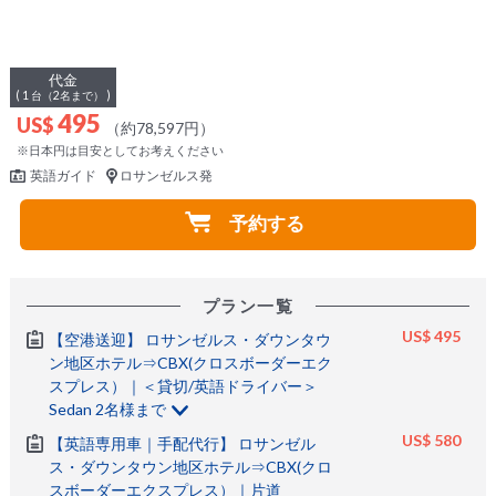
代金
( 1 台（2名まで） )
495
US$
（約78,597円）
※日本円は目安としてお考えください
英語ガイド
ロサンゼルス発
予約する
プラン一覧
US$ 495
【空港送迎】 ロサンゼルス・ダウンタウ
ン地区ホテル⇒CBX(クロスボーダーエク
スプレス）｜＜貸切/英語ドライバー＞
Sedan 2名様まで
US$ 580
【英語専用車｜手配代行】 ロサンゼル
ス・ダウンタウン地区ホテル⇒CBX(クロ
スボーダーエクスプレス）｜片道