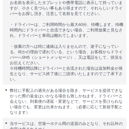
お名前を表示したタブレットや携帯電話に表示して持っていま
すが、小さく見づらい事もあり得ますので、それらしいドライ
バーをお探し頂き、注意して名前を見てください。
・ドライバーは、ご利用時間から最大60分、待機します。待機
時間内にドライバーと合流できない場合、ご利用放棄と見なさ
れ、ドライバーと車両は離れてしまいます。
・放棄の方へは特に連絡は入りませんので、迷子になってい
る、何かの理由で遅れている、という場合、お客様からドライ
バーへSMS（ショートメッセージ）、又は電話をして、状況を
お伝えください。
※待機時間以降にドライバーと合流された場合は追加料金が発
生となり、サービス終了後にご請求いたしますのでご了承下さ
い。
弊社に手配上の過失がある場合を除き、サービスを提供できな
かった際の返金はいかなる場合も致しかねます。ドライバーと
会えない、到着便の遅延・変更などで、サービスを受けられな
い場合でも、変更は出来かねます。（必要に応じて新規手配と
なります）
当サービスは、空港ーホテル間の送迎のみとなり、それ以外の
内容は含まれません。