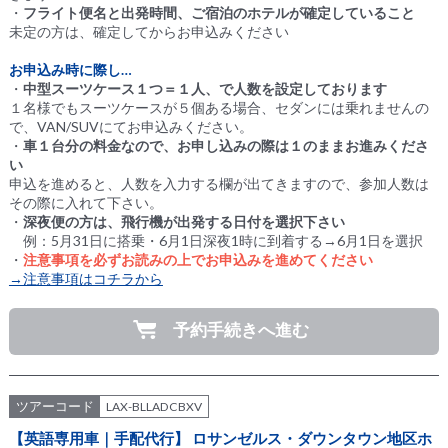
・
フライト便名と出発時間、ご宿泊のホテルが確定していること
未定の方は、確定してからお申込みください
お申込み時に際し…
・
中型スーツケース１つ＝１人、で人数を設定しております
１名様でもスーツケースが５個ある場合、セダンには乗れませんの
で、VAN/SUVにてお申込みください。
・
車１台分の料金なので、お申し込みの際は１のままお進みくださ
い
申込を進めると、人数を入力する欄が出てきますので、参加人数は
その際に入れて下さい。
・
深夜便の方は、飛行機が出発する日付を選択下さい
例：5月31日に搭乗・6月1日深夜1時に到着する→6月1日を選択
・
注意事項を必ずお読みの上でお申込みを進めてください
→注意事項はコチラから
予約手続きへ進む
ツアーコード
LAX-BLLADCBXV
【英語専用車｜手配代行】 ロサンゼルス・ダウンタウン地区ホ