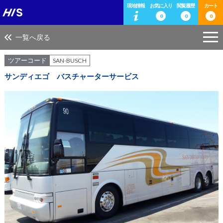
現地情報
お気に入り
閲覧履歴
カート
0
0
0
一覧へ戻る
ツアーコード
SAN-BUSCH
サンディエゴ バスチャーターサービス