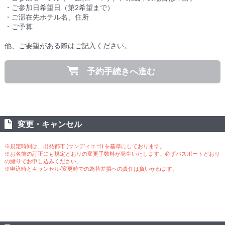
・ご参加日希望日（第2希望まで）
・ご滞在先ホテル名、住所
・ご予算
他、ご要望がある際はご記入ください。
予約手続きへ進む
変更・キャンセル
※規定時間は、出発都市 (サンディエゴ) を基準にしております。
※お名前の訂正にも規定どおりの変更手数料が発生いたします。必ずパスポートどおり
の綴りでお申し込みください。
※申込時とキャンセル/変更時での為替差損への責任は負いかねます。