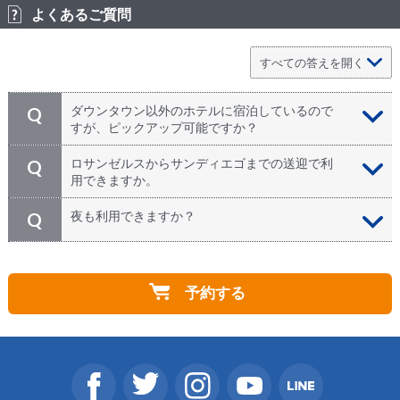
よくあるご質問
ダウンタウン以外のホテルに宿泊しているので
Q
すが、ピックアップ可能ですか？
サンディエゴ市内全域からの出発が可能です。
A
ロサンゼルスからサンディエゴまでの送迎で利
Q
用できますか。
はい。ロサンゼルスからの往復送迎等の利用も 可能で
A
夜も利用できますか？
Q
す。団体等で直行便JAL便が取れない場合はロサンゼル
ス国際空港からバス手配がお得です。乗り継ぎ便の遅延
原則的に朝7時頃から夜10時頃までの時間帯を想定して
A
や乗り遅れの心配もございません。ロサンゼルスからサ
おりますが、深夜の時間帯も可能です。（別途追加料
ンディエゴ間は約2時間30分ですので乗り継ぎ時間でサ
予約する
金）お問い合わせ下さい。
ンディエゴへ到着出来ます。