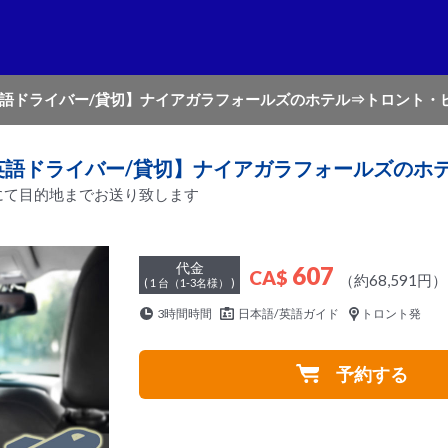
英語ドライバー/貸切】ナイアガラフォールズのホテル⇒トロント・
語/英語ドライバー/貸切】ナイアガラフォールズの
にて目的地までお送り致します
代金
607
CA$
（約68,591円）
( 1 台（1-3名様） )
3時間時間
日本語/英語ガイド
トロント発
予約する