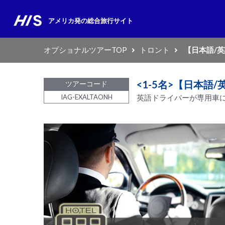
アメリカ発の
総合旅行サイト
オプショナルツアーTOP
トロント
【日本語/
<1-5名>【日本
ツアーコード
IAG-EXALTAONH
英語ドライバーが専用車