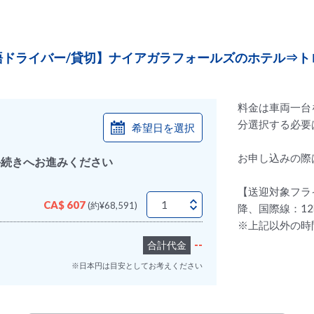
/英語ドライバー/貸切】ナイアガラフォールズのホテル⇒
料金は車両一台
分選択する必要
希望日を選択
お申し込みの際
手続きへお進みください
【送迎対象フラ
CA$ 607
(約¥68,591)
降、国際線：1
※上記以外の時
--
合計代金
※日本円は目安としてお考えください