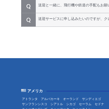
どうぞご利用ください。日本発のツアーで
A
送迎と一緒に、飛行機や鉄道の手配もお願
Q
す！
もちろん承ります！ カナダやアメリカで移
A
送迎サービスに申し込みたいのですが、ク
Q
金でご利用いただけます。ツアーにお申し込
万が一、カード決済ができない場合は、H.
A
⇒
お問い合わせ
アメリカ
アトランタ
アルバカーキ
オーランド
サンディエゴ
サンフランシスコ
シアトル
シカゴ
セーラム
セドナ
ニューオーリンズ
ニューヨーク
ヒューストン