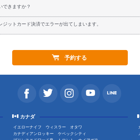
カナダにお越しになる方、個人旅行で来られる方、カナダなど海外
いできますか？
動される場合の航空券や鉄道およびバスの乗車券などもお気軽にお申
レジットカード決済でエラーが出てしまいます。
みの際、「STEP 2 参加者情報入力」のメモ欄にご記入の上お問
I.S.カナダにお問い合わせください。担当者が直接対応させていた
予約する
カナダ
イエローナイフ
ウィスラー
オタワ
カナディアンロッキー
ケベックシティ
プリンスエドワード島
トロント
ナイアガラ