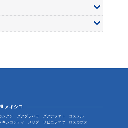
にお住まいの方、どなたでもお申込みいただけま
し付けください。ホテルもH.I.S.だけのお得な料
い合わせください。
だきます。
メキシコ
カンクン
グアダラハラ
グアナファト
コスメル
メキシコシティ
メリダ
リビエラマヤ
ロスカボス