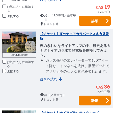
19
お気に入りに追加
CA$
(約2,144円)
終日／9.5時間／基本毎
比較
日
詳細
トロント発
【チケット】夜のナイアガラパークス水力発電
所
夜のきれいなライトアップの中、歴史あるカ
ナダナイアガラ水力発電所を探検してみよ
う。
IAG-NIAPCUR
ガラス張りのエレベーターで180フィー
お気に入りに追加
ト降り、トンネルを抜け、展望デッキで
アメリカ滝の壮大な景色を楽しめます。
比較
続きを読む
36
CA$
(約4,062円)
終日／基本毎日
トロント発
詳細
【チケット】ナイアガラシティクルーズ