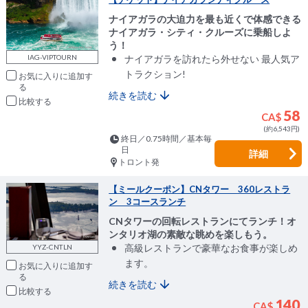
ナイアガラの大迫力を最も近くで体感できる
ナイアガラ・シティ・クルーズに乗船しよ
う！
IAG-VIPTOURN
ナイアガラを訪れたら外せない 最人気ア
トラクション!
お気に入りに追加
続きを読む
比較
58
CA$
(約6,543円)
終日／0.75時間／基本毎
日
詳細
トロント発
【ミールクーポン】CNタワー 360レストラ
ン 3コースランチ
CNタワーの回転レストランにてランチ！オ
ンタリオ湖の素敵な眺めを楽しもう。
​高級レストランで豪華なお食事が楽しめ
YYZ-CNTLN
ます。
お気に入りに追加
続きを読む
比較
140
CA$