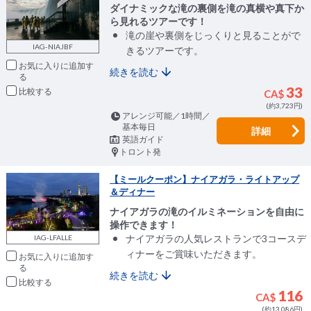
ダイナミックな滝の裏側を滝の真横や真下か
ら見れるツアーです！
滝の崖や裏側をじっくりと見ることがで
IAG-NIAJBF
きるツアーです。
お気に入りに追加
続きを読む
33
比較
CA$
(約3,723円)
アレンジ可能／1時間／
基本毎日
詳細
英語ガイド
トロント発
【ミールクーポン】ナイアガラ・ライトアップ
＆ディナー
ナイアガラの滝のイルミネーションを自由に
操作できます！
ナイアガラの人気レストランで3コースデ
IAG-LFALLE
ィナーをご賞味いただきます。
お気に入りに追加
続きを読む
比較
116
CA$
(約13,086円)