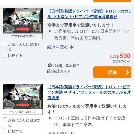
【日本語/英語ドライバー/貸切】トロントのホテ
ル ⇒ トロント･ピアソン空港★片道送迎
空港まで専用車で送迎いたします！
ご宿泊ホテルロビーにて日本語ガイドと
YYZ-EXALTAOTH
合流後、車両までご案内。
お気に入りに追加
続きを読む
530
比較
CA$
(約59,790円)
2時間／基本毎日
英語ガイド
詳細
【日本語/英語ドライバー/貸切】トロント･ピア
ソン空港 ⇒ ナイアガラフォールズのホテル★片
道送迎
お泊りのホテルまで専用車で送迎いたしま
す！
YYZ-EXALTAOTI-2
トロント空港にて日本語ガイドと合流
お気に入りに追加
後、車両までご案内。
比較
続きを読む