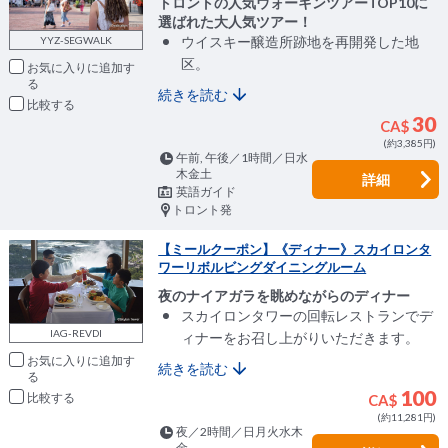
トロントの人気ウォーキンツアーTOP10に
選ばれた大人気ツアー！
ウイスキー醸造所跡地を再開発した地
YYZ-SEGWALK
区。
お気に入りに追加
続きを読む
比較
30
CA$
(約3,385円)
午前, 午後／1時間／日水
木金土
詳細
英語ガイド
トロント発
【ミールクーポン】《ディナー》スカイロンタ
ワーリボルビングダイニングルーム
夜のナイアガラを眺めながらのディナー
スカイロンタワーの回転レストランでデ
IAG-REVDI
ィナーをお召し上がりいただきます。
お気に入りに追加
続きを読む
100
比較
CA$
(約11,281円)
夜／2時間／日月火水木
金