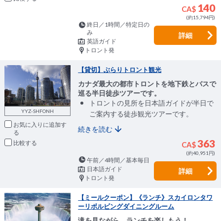
140
CA$
(約15,794円)
終日／1時間／特定日の
み
詳細
英語ガイド
トロント発
【貸切】ぶらりトロント観光
カナダ最大の都市トロントを地下鉄とバスで
巡る半日徒歩ツアーです。
トロントの見所を日本語ガイドが半日で
YYZ-SHFONH
ご案内する徒歩観光ツアーです。
お気に入りに追加
続きを読む
363
比較
CA$
(約40,951円)
午前／4時間／基本毎日
日本語ガイド
詳細
トロント発
【ミールクーポン】《ランチ》スカイロンタワ
ーリボルビングダイニングルーム
滝を見ながら、ランチを楽しもう！