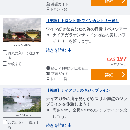
詳細
英語ガイド
トロント発
【英語】トロント発/ワインカントリー巡り
ワイン好きなあなたの為の日帰りバスツアー
ナイアガラオンザレイク地区の美しいワ
イナリーを巡ります。
YYZ- NIABSS
続きを読む
お気に入りに追加
197
CA$
比較
(約22,224円)
終日／9時間／日木金土
英語ガイド
詳細
トロント発
【英語】ナイアガラの滝ジップライン
ナイアガラの滝を見ながらスリル満点のジッ
プラインを体験しよう！
高さ67m、全長670mのジップラインを楽
IAG-YNFZPL
しもう。
お気に入りに追加
続きを読む