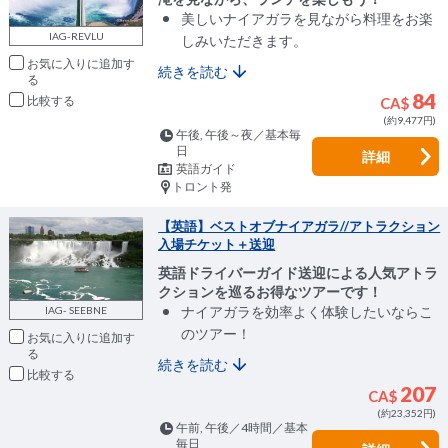
美しいナイアガラを見ながら料理をお楽
IAG-REVLU
しみいただきます。
お気に入りに追加
続きを読む
84
比較
CA$
(約9,477円)
午後, 午後～夜／基本毎
日
詳細
英語ガイド
トロント発
【英語】ベストオブナイアガラ//アトラクション
入場チケット＋送迎
英語ドライバーガイド送迎による人気アトラ
クションを巡るお得なツアーです！
ナイアガラを効率よく体験したいならこ
IAG- SEEBNE
のツアー！
お気に入りに追加
続きを読む
比較
207
CA$
(約23,352円)
午前, 午後／4時間／基本
毎日