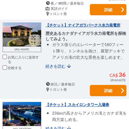
夜／3時間／基本毎日
英語ガイド
詳細
トロント発
【チケット】ナイアガラパークス水力発電所
歴史あるカナダナイアガラ水力発電所を探検
してみよう。
ガラス張りのエレベーターで180フィー
IAG-NIAPC
ト降り、トンネルを抜け、展望デッキで
アメリカ滝の壮大な景色を楽しめます。
お気に入りに追加
続きを読む
比較
36
CA$
(約4,062円)
終日／基本毎日
トロント発
詳細
【チケット】スカイロンタワー入場券
236mの高さからアメリカ滝とカナダ滝を
両方楽しめる。
続きを読む
IAG-SKYTOW