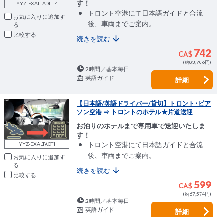
す！
YYZ-EXALTAOTI-4
トロント空港にて日本語ガイドと合流
お気に入りに追加
後、車両までご案内。
比較
続きを読む
742
CA$
(約83,706円)
2時間／基本毎日
英語ガイド
詳細
【日本語/英語ドライバー/貸切】トロント･ピア
ソン空港 ⇒ トロントのホテル★片道送迎
お泊りのホテルまで専用車で送迎いたしま
す！
トロント空港にて日本語ガイドと合流
YYZ-EXALTAOTI
後、車両までご案内。
お気に入りに追加
続きを読む
比較
599
CA$
(約67,574円)
2時間／基本毎日
英語ガイド
詳細