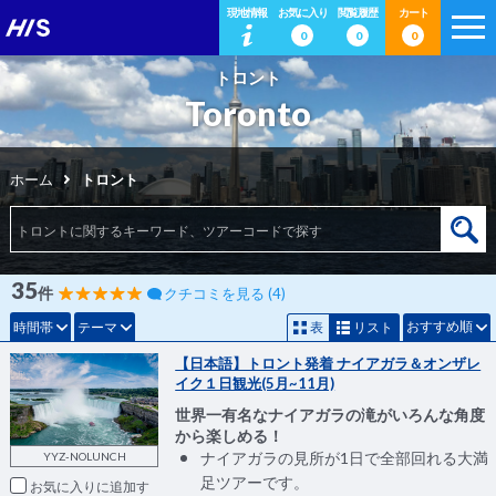
現地情報
お気に入り
閲覧履歴
カート
0
0
0
トロント
Toronto
ホーム
トロント
35
件
クチコミを見る (4)
おすすめ順
時間帯
テーマ
表
リスト
【日本語】トロント発着 ナイアガラ＆オンザレ
イク１日観光(5月~11月)
世界一有名なナイアガラの滝がいろんな角度
から楽しめる！
ナイアガラの見所が1日で全部回れる大満
YYZ-NOLUNCH
足ツアーです。
お気に入りに追加