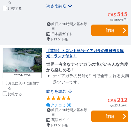
続きを読む
比較
515
CA$
(約58,098円)
終日／10時間／基本毎
日
詳細
日本語ガイド
トロント発
【英語】トロント発/ナイアガラの滝日帰り観
光：ランチ付き！
世界一有名なナイアガラの滝がいろんな角度
から楽しめる！
ナイアガラの見所が1日で全部回れる大満
YYZ-NFTOA
足ツアーです。
お気に入りに追加
続きを読む
比較
212
CA$
クチコミ (4)
(約23,916円)
終日／10時間／基本毎
日
詳細
英語ガイド
トロント発