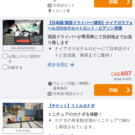
詳細
日本語ガイド
トロント発
【日本語/英語ドライバー/貸切】ナイアガラフォ
ールズのホテル⇒トロント・ピアソン空港
英語ドライバーが専用車にて目的地までお送
り致します
ナイアガラホテルロビーにて日本語ガイ
IAG-EXALTAONH
ドど合流後、車両までご案内！
お気に入りに追加
続きを読む
比較
607
CA$
(約68,476円)
アレンジ可能／3時間／
基本毎日
詳細
日本語/英語ガイド
【チケット】リトルカナダ
ミニチュアのカナダを体験！
カナダの有名観光地がミニチュアで細か
く再現されています。
YYZ-YTOLI