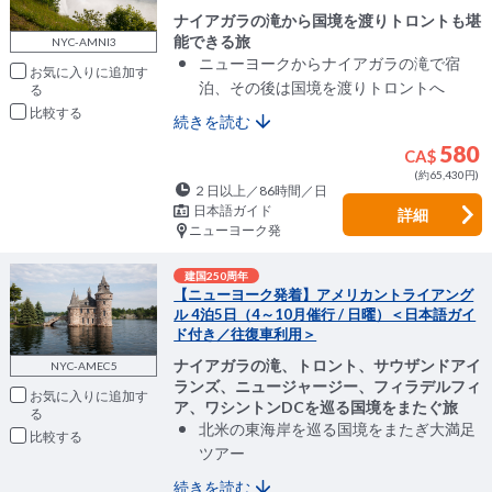
ナイアガラの滝から国境を渡りトロントも堪
能できる旅
NYC-AMNI3
ニューヨークからナイアガラの滝で宿
お気に入りに追加
泊、その後は国境を渡りトロントへ
比較
続きを読む
580
CA$
(約65,430円)
２日以上／86時間／日
日本語ガイド
詳細
ニューヨーク発
建国250周年
【ニューヨーク発着】アメリカントライアング
ル 4泊5日（4～10月催行 / 日曜）＜日本語ガイ
ド付き／往復車利用＞
ナイアガラの滝、トロント、サウザンドアイ
NYC-AMEC5
ランズ、ニュージャージー、フィラデルフィ
お気に入りに追加
ア、ワシントンDCを巡る国境をまたぐ旅
北米の東海岸を巡る国境をまたぎ大満足
比較
ツアー
続きを読む