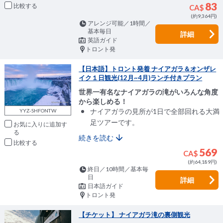
83
比較
CA$
(約9,364円)
アレンジ可能／1時間／
基本毎日
詳細
英語ガイド
トロント発
【日本語】トロント発着 ナイアガラ＆オンザレ
イク１日観光(12月~4月)ランチ付きプラン
世界一有名なナイアガラの滝がいろんな角度
から楽しめる！
ナイアガラの見所が1日で全部回れる大満
YYZ-SHFONTW
足ツアーです。
お気に入りに追加
続きを読む
比較
569
CA$
(約64,189円)
終日／10時間／基本毎
日
詳細
日本語ガイド
トロント発
【チケット】 ナイアガラ滝の裏側観光