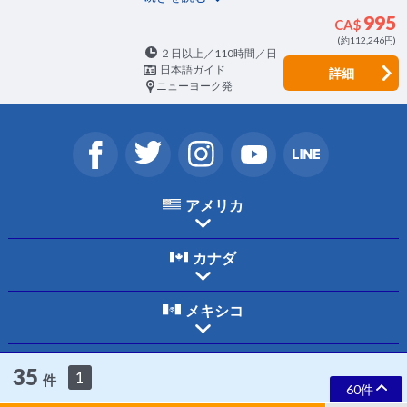
995
CA$
(約112,246円)
２日以上／110時間／日
日本語ガイド
詳細
ニューヨーク発
アメリカ
カナダ
メキシコ
ホーム
ご利用規約
個人情報保護について
お問合わせ
会社案内
35
1
件
採用情報
60件