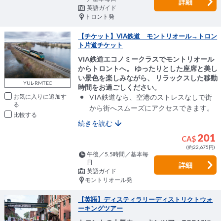
詳細
英語ガイド
トロント発
【チケット】VIA鉄道 モントリオール→トロン
ト片道チケット
VIA鉄道エコノミークラスでモントリオール
からトロントへ。 ゆったりとした座席と美し
い景色を楽しみながら、 リラックスした移動
YUL-RMTEC
時間をお過ごしください。
VIA鉄道なら、空港のストレスなしで街
お気に入りに追加
から街へスムーズにアクセスできます。
比較
続きを読む
201
CA$
(約22,675円)
午後／5.5時間／基本毎
日
詳細
英語ガイド
モントリオール発
【英語】ディスティラリーディストリクトウォ
ーキングツアー