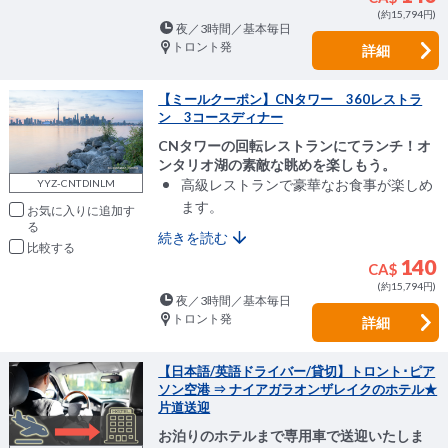
(約15,794円)
夜／3時間／基本毎日
トロント発
詳細
【ミールクーポン】CNタワー 360レストラ
ン 3コースディナー
CNタワーの回転レストランにてランチ！オ
ンタリオ湖の素敵な眺めを楽しもう。
​高級レストランで豪華なお食事が楽しめ
YYZ-CNTDINLM
ます。
お気に入りに追加
続きを読む
比較
140
CA$
(約15,794円)
夜／3時間／基本毎日
トロント発
詳細
【日本語/英語ドライバー/貸切】トロント･ピア
ソン空港 ⇒ ナイアガラオンザレイクのホテル★
片道送迎
お泊りのホテルまで専用車で送迎いたしま