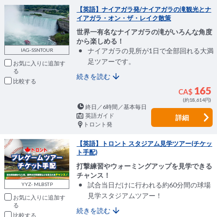
【英語】ナイアガラ発/ナイアガラの滝観光とナ
イアガラ・オン・ザ・レイク散策
世界一有名なナイアガラの滝がいろんな角度
から楽しめる！
ナイアガラの見所が1日で全部回れる大満
IAG-SSNTOUR
足ツアーです。
お気に入りに追加
続きを読む
比較
165
CA$
(約18,614円)
終日／6時間／基本毎日
英語ガイド
詳細
トロント発
【英語】トロント スタジアム見学ツアー(チケッ
ト手配)
打撃練習やウォーミングアップを見学できる
チャンス！
試合当日だけに行われる約60分間の球場
YYZ- MLBSTP
見学スタジアムツアー！
お気に入りに追加
続きを読む
比較