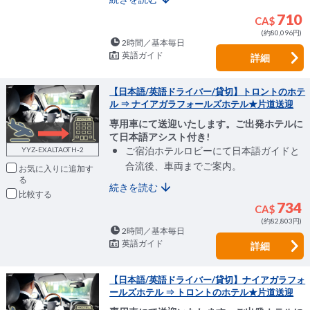
710
CA$
(約80,096円)
2時間／基本毎日
英語ガイド
詳細
【日本語/英語ドライバー/貸切】トロントのホテ
ル ⇒ ナイアガラフォールズホテル★片道送迎
専用車にて送迎いたします。ご出発ホテルに
て日本語アシスト付き!
ご宿泊ホテルロビーにて日本語ガイドと
YYZ-EXALTAOTH-2
合流後、車両までご案内。
お気に入りに追加
続きを読む
比較
734
CA$
(約82,803円)
2時間／基本毎日
英語ガイド
詳細
【日本語/英語ドライバー/貸切】ナイアガラフォ
ールズホテル ⇒ トロントのホテル★片道送迎