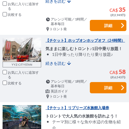
続きを読む
お気に入りに追加
35
CA$
比較
(約3,949円)
アレンジ可能／1時間／
基本毎日
詳細
トロント発
【チケット】ホップオンホップオフ（24時間）
気ままに楽しむトロント♪1日中乗り放題！
1日中乗ったり降りたり乗り放題♪
続きを読む
YYZ-CITYSTAN
58
CA$
お気に入りに追加
(約6,543円)
アレンジ可能／1時間／
比較
基本毎日
詳細
英語ガイド
トロント発
【チケット】リプリーズ水族館入場券
トロントで大人気の水族館を訪れよう！
テーマ別に様々な魚や水辺の生物を紹
介。