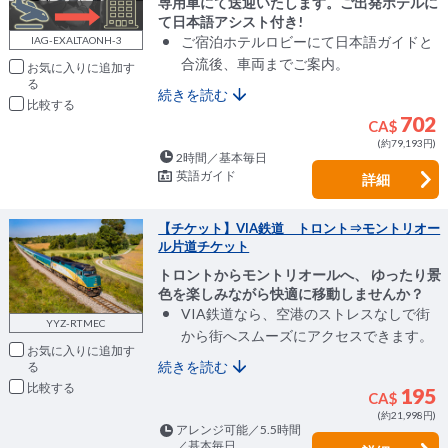
専用車にて送迎いたします。ご出発ホテルに
て日本語アシスト付き!
ご宿泊ホテルロビーにて日本語ガイドと
IAG-EXALTAONH-3
合流後、車両までご案内。
お気に入りに追加
続きを読む
比較
702
CA$
(約79,193円)
2時間／基本毎日
英語ガイド
詳細
【チケット】VIA鉄道 トロント⇒モントリオー
ル片道チケット
トロントからモントリオールへ、 ゆったり景
色を楽しみながら快適に移動しませんか？
VIA鉄道なら、空港のストレスなしで街
YYZ-RTMEC
から街へスムーズにアクセスできます。
お気に入りに追加
続きを読む
比較
195
CA$
(約21,998円)
アレンジ可能／5.5時間
／基本毎日