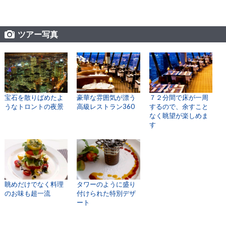
ツアー写真
宝石を散りばめたよ
豪華な雰囲気が漂う
７２分間で床が一周
うなトロントの夜景
高級レストラン360
するので、余すこと
なく眺望が楽しめま
す
眺めだけでなく料理
タワーのように盛り
のお味も超一流
付けられた特別デザ
ート