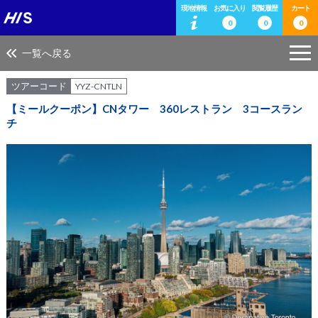
現地情報
お気に入り
閲覧履歴
カート
0
0
0
一覧へ戻る
ツアーコード
YYZ-CNTLN
【ミールクーポン】CNタワー 360レストラン 3コースラン
チ