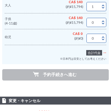
CA$ 140
大人
(約¥15,794)
CA$ 140
子供
(約¥15,794)
(4-11歳)
CA$ 0
幼児
(約¥0)
--
合計代金
※日本円は目安としてお考えください
予約手続きへ進む
変更・キャンセル