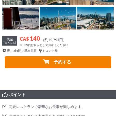
140
CA$
代金
（約15,794円）
(大人１名)
※日本円は目安としてお考えください
夜／3時間／基本毎日
トロント発
予約する
ポイント
​高級レストランで豪華なお食事が楽しめます。