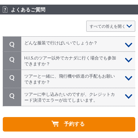
よくあるご質問
どんな服装で行けばいいでしょうか？
Q
レストラン「３６０」は高級レストランですが、カナダ
A
H.I.S.のツアー以外でカナダに行く場合でも参加
Q
のお店らしく格式ばった堅苦しい雰囲気はありません。
できますか？
Ｔシャツやジーンズ、半ズボンでなければ、どのような
服装でもお気軽にお楽しみいただけます。
どうぞご参加ください。日本発のツアーでカナダにお越
A
ツアーと一緒に、飛行機や鉄道の手配もお願い
Q
しになる方、個人旅行で来られる方、カナダなど海外に
できますか？
お住まいの方、どなたでもお申込みいただけます！
もちろん承ります！ カナダ国内で移動される場合の航
A
ツアーに申し込みたいのですが、クレジットカ
Q
空券や鉄道およびバスの乗車券などもお気軽にお申し付
ード決済でエラーが出てしまいます。
けください。ホテルもH.I.S.だけのお得な料金でご利用
いただけます。ツアーにお申し込みの際、「STEP 2 参
万が一、カード決済ができない場合は、H.I.S.カナダに
A
加者情報入力」のメモ欄にご記入の上お問い合わせくだ
お問い合わせください。担当者が直接対応させていただ
さい。
予約する
きます。
⇒
お問い合わせ