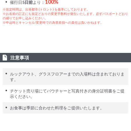
100%
催行日
5日前
より：
※規定時間は、出発都市 (トロント) を基準にしております。
※お名前の訂正にも規定どおりの変更手数料が発生いたします。必ずパスポートどおり
の綴りでお申し込みください。
※申込時とキャンセル/変更時での為替差損への責任は負いかねます。
注意事項
ルックアウト、グラスフロアーまでの入場料は含まれておりま
す。
チケット売り場にてバウチャーと写真付きの身分証明書をご提
示ください。
お食事は季節に合わせた料理をご提供いたします。