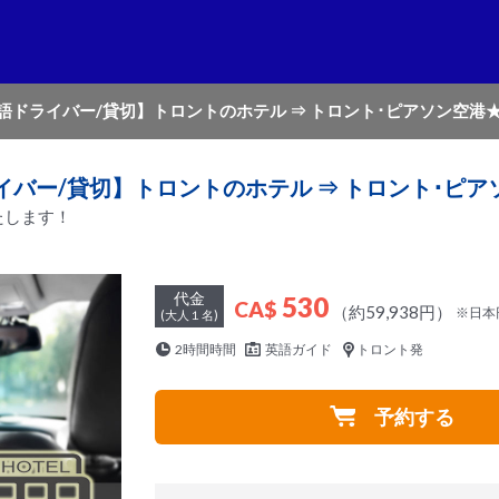
語ドライバー/貸切】トロントのホテル ⇒ トロント･ピアソン空港
イバー/貸切】トロントのホテル ⇒ トロント･ピ
たします！
代金
530
CA$
（約59,938円）
※日本
(大人１名)
2時間時間
英語ガイド
トロント発
予約する