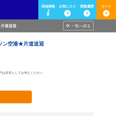
現地情報
お気に入り
閲覧履歴
カート
0
0
0
★片道送迎
一覧へ戻る
アソン空港★片道送迎
円は目安としてお考えください