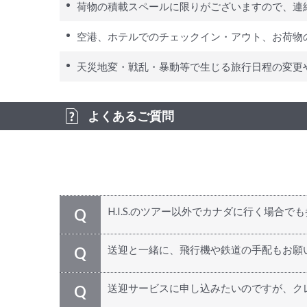
荷物の積載スペールに限りがございますので、連
空港、ホテルでのチェックイン・アウト、お荷物
天災地変・戦乱・暴動等で生じる旅行日程の変更
よくあるご質問
H.I.S.のツアー以外でカナダに行く場合で
Q
どうぞご利用ください。日本発のツアーで
A
送迎と一緒に、飛行機や鉄道の手配もお願
Q
す！
もちろん承ります！ カナダやアメリカで移
A
送迎サービスに申し込みたいのですが、ク
Q
金でご利用いただけます。ツアーにお申し込