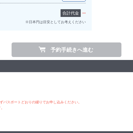
--
合計代金
※日本円は目安としてお考えください
予約手続きへ進む
ずパスポートどおりの綴りでお申し込みください。
す。