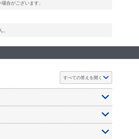
い場合がございます。
ん。
にお住まいの方、どなたでもお申込みいただけま
し付けください。ホテルもH.I.S.だけのお得な料
い合わせください。