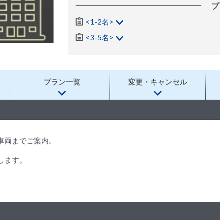
プ
<1-2名>
<3-5名>
プラン一覧
変更・キャンセル
車両までご案内。
します。