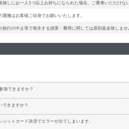
絡無しにお一人1つ以上お持ちになられた場合、ご乗車いただけな
の運搬はお客様ご自身でお願いいたします。
や旅行の中止等で発生する損害・費用に関しては原則返金致しませ
も参加できますか？
カナダにお越しになる方、個人旅行で来られる方、カナダなど海外
いできますか？
動される場合の航空券や鉄道およびバスの乗車券などもお気軽にお申
レジットカード決済でエラーが出てしまいます。
みの際、「STEP 2 参加者情報入力」のメモ欄にご記入の上お問