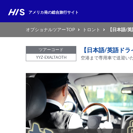
アメリカ発の
総合旅行サイト
オプショナルツアーTOP
トロント
【日本語/英
【日本語/英語ドラ
ツアーコード
YYZ-EXALTAOTH
空港まで専用車で送迎い