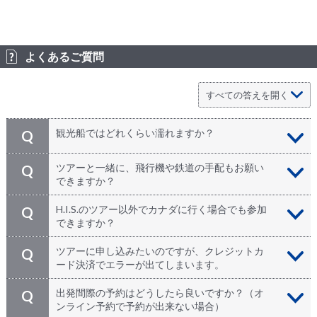
よくあるご質問
観光船ではどれくらい濡れますか？
Q
観光船に乗船する前にビニール製の雨合羽が配られます
A
ツアーと一緒に、飛行機や鉄道の手配もお願い
Q
が、風の強い日にはかなりの水しぶきを浴びることにな
できますか？
ります。足元が濡れますので、歩きやすく滑りにくい靴
でご参加ください。
もちろん承ります！ カナダ国内で移動される場合の航
A
H.I.S.のツアー以外でカナダに行く場合でも参加
Q
空券や鉄道およびバスの乗車券などもお気軽にお申し付
できますか？
けください。ホテルもH.I.S.だけのお得な料金でご利用
いただけます。ツアーにお申し込みの際、「STEP 2 参
どうぞご参加ください。日本発のツアーでカナダにお越
A
ツアーに申し込みたいのですが、クレジットカ
Q
加者情報入力」のメモ欄にご記入の上お問い合わせくだ
しになる方、個人旅行で来られる方、カナダなど海外に
ード決済でエラーが出てしまいます。
さい。
お住まいの方、どなたでもお申込みいただけます！
万が一、カード決済ができない場合は、H.I.S.カナダに
A
出発間際の予約はどうしたら良いですか？（オ
Q
お問い合わせください。担当者が直接対応させていただ
ンライン予約で予約が出来ない場合）