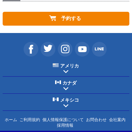
きます。
⇒
お問い合わせ
弊社トロント支店にお問い合わせください。 (1-877-
A
316-0937)平日月曜日～金曜日 午前９時から１８時ま
予約する
で
アメリカ
カナダ
メキシコ
ホーム
ご利用規約
個人情報保護について
お問合わせ
会社案内
採用情報