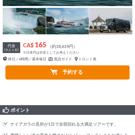
165
CA$
代金
（約18,614円）
(大人１名)
※日本円は目安としてお考えください
終日／6時間／基本毎日
英語ガイド
トロント発
予約する
ポイント
ナイアガラの見所が1日で全部回れる大満足ツアーです。