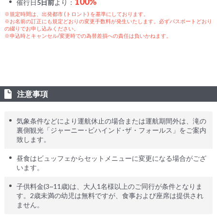
100%
催行日
5日前
より：
※規定時間は、出発都市 (トロント) を基準にしております。
※お名前の訂正にも規定どおりの変更手数料が発生いたします。必ずパスポートどおり
の綴りでお申し込みください。
※申込時とキャンセル/変更時での為替差損への責任は負いかねます。
注意事項
気象条件などにより運航休止の場合または運航期間外は、滝の
裏側観光「ジャーニー･ビハインド･ザ・フォールス」をご案内
致します。
昼食はビュッフェからセットメニューに変更になる場合がござ
います。
子供料金(3~11歳)は、大人1名様以上のご同行が条件となりま
す。2歳未満の幼児は無料ですが、食事および座席は提供され
ません。