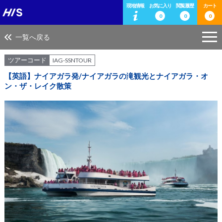
現地情報
お気に入り
閲覧履歴
カート
0
0
0
一覧へ戻る
ツアーコード
IAG-SSNTOUR
【英語】ナイアガラ発/ナイアガラの滝観光とナイアガラ・オ
ン・ザ・レイク散策