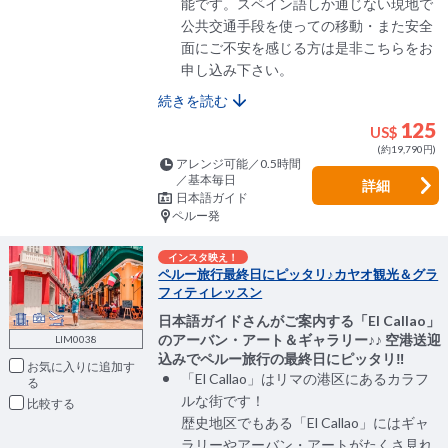
能です。スペイン語しか通じない現地で
公共交通手段を使っての移動・また安全
面にご不安を感じる方は是非こちらをお
申し込み下さい。
続きを読む
125
US$
(約19,790円)
アレンジ可能／0.5時間
／基本毎日
詳細
日本語ガイド
ペルー発
インスタ映え！
ペルー旅行最終日にピッタリ♪カヤオ観光＆グラ
フィティレッスン
日本語ガイドさんがご案内する「El Callao」
のアーバン・アート＆ギャラリー♪♪ 空港送迎
LIM0038
込みでペルー旅行の最終日にピッタリ‼
お気に入りに追加
「El Callao」はリマの港区にあるカラフ
ルな街です！
比較
歴史地区でもある「El Callao」にはギャ
ラリーやアーバン・アートがたくさ見れ