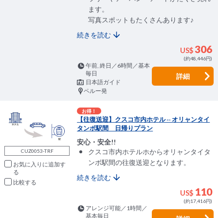
ます。
写真スポットもたくさんあります♪
続きを読む
306
US$
(約48,446円)
午前, 終日／6時間／基本
毎日
詳細
日本語ガイド
ペルー発
お得！
【往復送迎】クスコ市内ホテル⇔オリャンタイ
タンボ駅間 日帰りプラン
安心・安全!!
クスコ市内ホテルホからオリャンタイタ
CUZ0053-TRF
ンボ駅間の往復送迎となります。
お気に入りに追加
続きを読む
比較
110
US$
(約17,416円)
アレンジ可能／1時間／
基本毎日