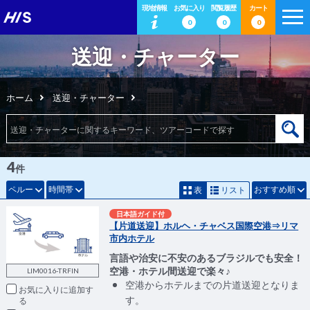
現地情報
お気に入り
閲覧履歴
カート
0
0
0
送迎・チャーター
ホーム
送迎・チャーター
4
件
ペルー
時間帯
おすすめ順
表
リスト
日本語ガイド付
【片道送迎】ホルヘ・チャベス国際空港⇒リマ
市内ホテル
言語や治安に不安のあるブラジルでも安全！
空港・ホテル間送迎で楽々♪
LIM0016-TRFIN
空港からホテルまでの片道送迎となりま
お気に入りに追加
す。