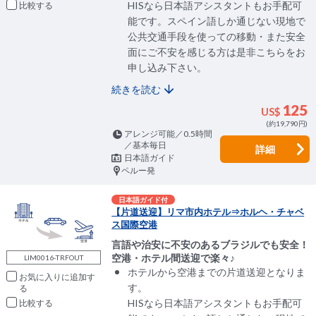
HISなら日本語アシスタントもお手配可
比較
能です。スペイン語しか通じない現地で
公共交通手段を使っての移動・また安全
面にご不安を感じる方は是非こちらをお
申し込み下さい。
続きを読む
125
US$
(約19,790円)
アレンジ可能／0.5時間
／基本毎日
詳細
日本語ガイド
ペルー発
日本語ガイド付
【片道送迎】リマ市内ホテル⇒ホルヘ・チャベ
ス国際空港
言語や治安に不安のあるブラジルでも安全！
空港・ホテル間送迎で楽々♪
LIM0016-TRFOUT
ホテルから空港までの片道送迎となりま
お気に入りに追加
す。
HISなら日本語アシスタントもお手配可
比較