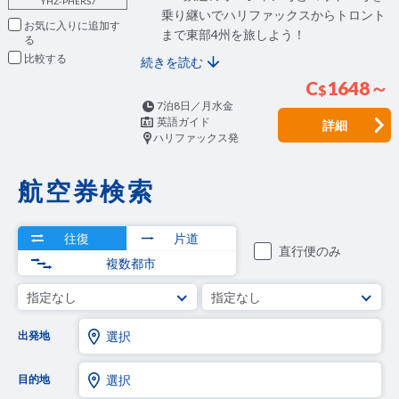
YHZ-PHERS7
乗り継いでハリファックスからトロント
お気に入りに追加
まで東部4州を旅しよう！
比較
続きを読む
C
1648～
$
7泊8日／月水金
英語ガイド
詳細
ハリファックス発
航空券検索
往復
片道
直行便のみ
複数都市
指定なし
指定なし
出発地
選択
目的地
選択