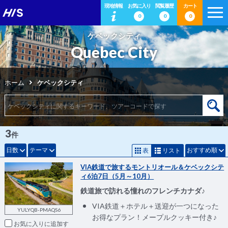
現地情報
お気に入り
閲覧履歴
カート
0
0
0
ケベックシティ
Quebec City
ホーム
ケベックシティ
3
件
日数
テーマ
おすすめ順
表
リスト
VIA鉄道で旅するモントリオール＆ケベックシテ
ィ6泊7日（5月～10月）
鉄道旅で訪れる憧れのフレンチカナダ♪
VIA鉄道＋ホテル＋送迎が一つになった
YULYQB-PMAQS6
お得なプラン！メープルクッキー付き♪
お気に入りに追加