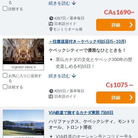
続きを読む
比較
CA
1690~
$
6泊7日／基本毎日
日本語ガイド
詳細
モントリオール発
～往復送迎付き～ケベック4泊5日(5~10月)
ケベックシティーで優雅なひとときを！
英仏カナダの文化とケベック300年の歴
史楽しめる4泊5日！
YQB4NT-PBHC4
続きを読む
お気に入りに追加
C
1075～
$
比較
4泊5日／基本毎日
日本語ガイド
詳細
VIA鉄道で旅するカナダ東部 7泊8日
ハリファックス、ケベックシティ、モントリ
オール、トロント滞在
VIA鉄道のオーシャン号とコリドー号を