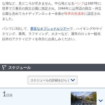
な湖など、見どころが尽きません。中心地となる
バンフ
は1887年に
世界で三番目の国立公園に指定され、1984年には周辺の国立・州立
公園も含めてカナディアンロッキー全体が
世界自然遺産
に認定され
ました。
バンフに3泊して、
豊富なオプショナルツアー
で、ハイキングやサイ
クリング、乗馬、ラフティング、カヌーなど、通常のロッキー観光
以外のアクティビティを存分にお楽しみください。
スケジュール
1
日目