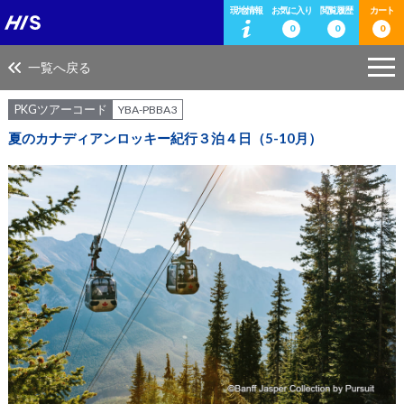
現地情報
お気に入り
閲覧履歴
カート
0
0
0
一覧へ戻る
PKGツアーコード
YBA-PBBA3
夏のカナディアンロッキー紀行３泊４日（5-10月）