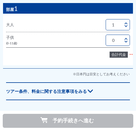
1
部屋
大人
子供
(0-11歳)
--
合計代金
※日本円は目安としてお考えください
予約手続きへ進む