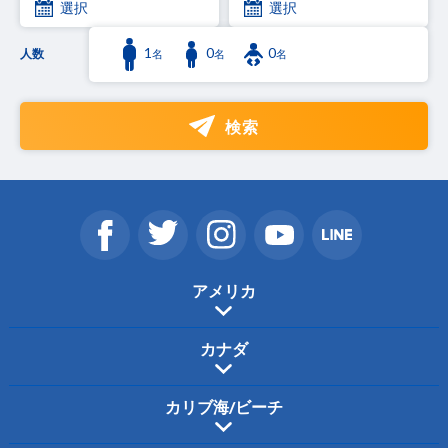
選択
選択
1
0
0
人数
名
名
名
検索
アメリカ
カナダ
カリブ海/ビーチ