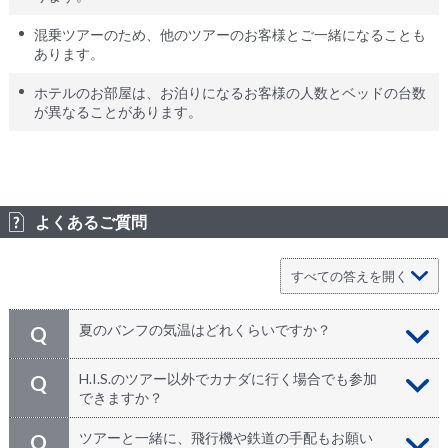
混乗ツアーのため、他のツアーのお客様とご一緒になることも
あります。
ホテルのお部屋は、お泊りになるお客様の人数とベッドの台数
が異なることがあります。
よくあるご質問
夏のバンフの気温はどれくらいですか？
Q
真夏の日中でも最高気温２５℃前後で、爽やかに過ごせ
A
H.I.S.のツアー以外でカナダに行く場合でも参加
Q
ます。ただし朝夕はかなり冷え込むので、必ず羽織るも
できますか？
のをご用意ください。コロンビア大氷原にお越しの際
は、マフラーや手袋など防寒具もご用意ください。紫外
どうぞご参加ください。日本発のツアーでカナダにお越
A
ツアーと一緒に、飛行機や鉄道の手配もお願い
Q