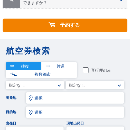
線が強いため、晴天時にはサングラスや帽子があるとお
しになる方、個人旅行で来られる方、カナダなど海外に
できますか？
便利です。
お住まいの方、どなたでもお申込みいただけます！
今日のバンフの気温
HISカナダでは航空券の手配を行っておりません。ご希
A
望の場合は関連会社をご案内致しますので、お気軽にお
予約する
申し付けください。
航空券検索
往復
片道
直行便のみ
複数都市
指定なし
指定なし
出発地
選択
目的地
選択
出発日
現地出発日