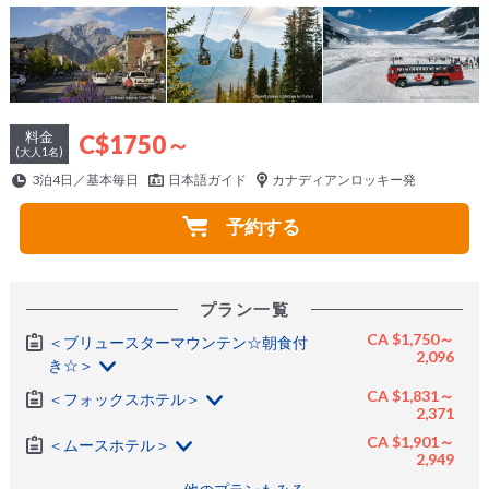
料金
C$1750～
(大人1名)
3泊4日／基本毎日
日本語ガイド
カナディアンロッキー発
予約する
プラン一覧
CA $1,750～
＜ブリュースターマウンテン☆朝食付
2,096
き☆＞
CA $1,831～
＜フォックスホテル＞
2,371
CA $1,901～
＜ムースホテル＞
2,949