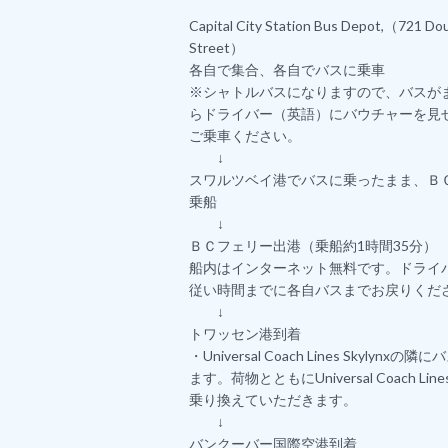
Capital City Station Bus Depot,（721 Do
Street）
各自で集合、各自でバスに乗車
※シャトルバスになりますので、バスが
らドライバー（英語）にバウチャーを見
ご乗車ください。
↓
スワルツベイ港でバスに乗ったまま、Ｂ
乗船
↓
ＢＣフェリー出港（乗船約1時間35分）
船内はインターネット無料です。ドライ
従い時間までに各自バスまでお戻りくだ
↓
トワッセン港到着
・Universal Coach Lines Skylynx
ます。荷物とともにUniversal Coach Lines
乗り換えていただきます。
↓
バンクーバー国際空港到着