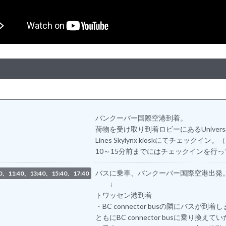
バンクーバー国際空港到着。
荷物を受け取り到着ロビーにあるUniversal
Lines Skylynx kioskにてチェックイ
10～15分前までにはチェックインを行
バスに乗車、バンクーバー国際空港出発
40、11:40、13:40、15:40、17:40
↓
トワッセン港到着
・BC connector busの隣にバスが到
ともにBC connector busに乗り換え