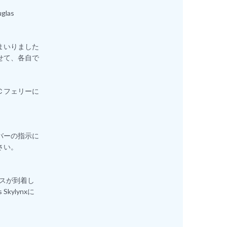
uglas
まいりました
せて、各自で
Ｃフェリーに
バーの指示に
さい。
の隣にバスが到着し
 Skylynxに