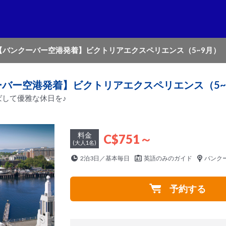
【バンクーバー空港発着】ビクトリアエクスペリエンス（5~9月）
バー空港発着】ビクトリアエクスペリエンス（5~
して優雅な休日を♪
料金
C$751～
(大人1名)
2泊3日／基本毎日
英語のみのガイド
バンク
予約する