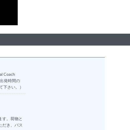
 Coach
ン。（出発時間の
って下さい。）
。
着します。荷物と
ていただき、バス