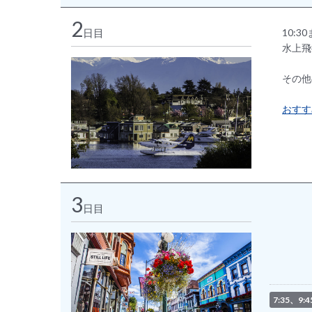
2
日目
10:3
水上飛
その他
おすす
3
日目
7:35、9: