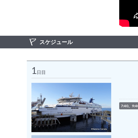
スケジュール
1
日目
7:40、9: