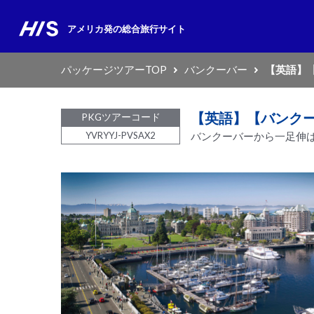
アメリカ発の
総合旅行サイト
パッケージツアーTOP
バンクーバー
【英語】
【英語】【バンクー
PKGツアーコード
YVRYYJ-PVSAX2
バンクーバーから一足伸ば