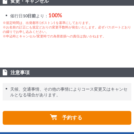
変更・キャンセル
100%
催行日
10日前
より：
※規定時間は、出発都市 (ボストン) を基準にしております。
※お名前の訂正にも規定どおりの変更手数料が発生いたします。必ずパスポートどおり
の綴りでお申し込みください。
※申込時とキャンセル/変更時での為替差損への責任は負いかねます。
注意事項
天候、交通事情、その他の事情によりコース変更又はキャンセ
ルとなる場合があります。
予約する