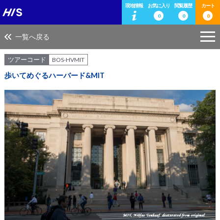
現地情報
お気に入り
閲覧履歴
カート
0
0
0
一覧へ戻る
ツアーコード
BOS-HVMIT
歩いてめぐるハーバード&MIT