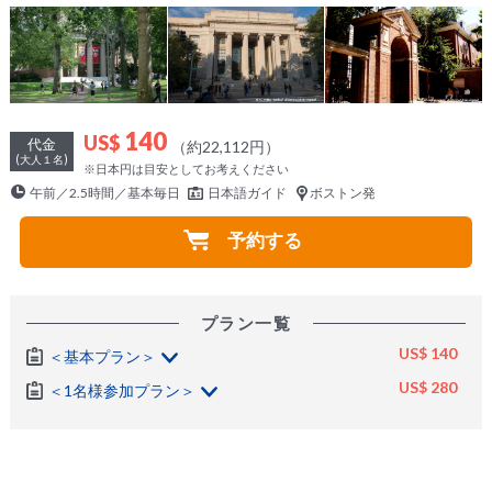
140
US$
代金
（約22,112円）
(大人１名)
※日本円は目安としてお考えください
午前／2.5時間／基本毎日
日本語ガイド
ボストン発
予約する
プラン一覧
US$ 140
＜基本プラン＞
US$ 280
＜1名様参加プラン＞