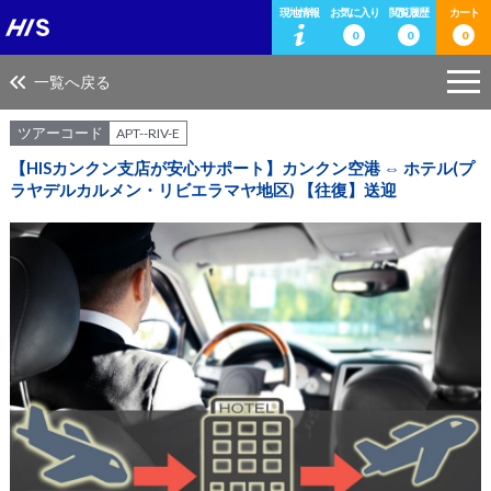
現地情報
お気に入り
閲覧履歴
カート
0
0
0
一覧へ戻る
ツアーコード
APT--RIV-E
【HISカンクン支店が安心サポート】カンクン空港 ⇔ ホテル(プ
ラヤデルカルメン・リビエラマヤ地区) 【往復】送迎