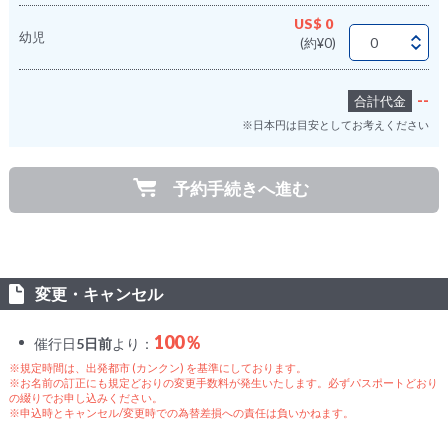
US$ 0
幼児
(約¥0)
--
合計代金
※日本円は目安としてお考えください
予約手続きへ進む
変更・キャンセル
100％
催行日
5日前
より：
※規定時間は、出発都市 (カンクン) を基準にしております。
※お名前の訂正にも規定どおりの変更手数料が発生いたします。必ずパスポートどおり
の綴りでお申し込みください。
※申込時とキャンセル/変更時での為替差損への責任は負いかねます。