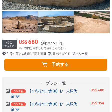
680
US$
代金
（約107,658円）
(大人１名)
※日本円は目安としてお考えください
午後～夜／12時間／基本毎日
日本語ガイド
ペルー発
予約する
プラン一覧
US$ 680
【１名様のご参加】お一人様代
ランチ付
金
US$ 354
【２名様のご参加】お一人様代
ランチ付
金