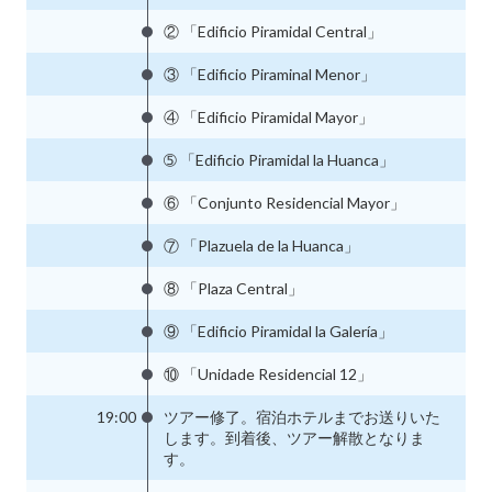
② 「Edificio Piramidal Central」
③ 「Edificio Piraminal Menor」
④ 「Edificio Piramidal Mayor」
➄ 「Edificio Piramidal la Huanca」
⑥ 「Conjunto Residencial Mayor」
⑦ 「Plazuela de la Huanca」
⑧ 「Plaza Central」
⑨ 「Edificio Piramidal la Galería」
⑩ 「Unidade Residencial 12」
19:00
ツアー修了。宿泊ホテルまでお送りいた
します。到着後、ツアー解散となりま
す。