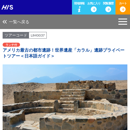
現地情報
お気に入り
閲覧履歴
カート
0
0
0
一覧へ戻る
ツアーコード
LIM0037
ランチ付
アメリカ最古の都市遺跡！世界遺産「カラル」遺跡プライベー
トツアー＜日本語ガイド＞