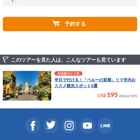
予約する
このツアーを見た人は、こんなツアーも見ています
日本語ガイド付
半日で行ける！「ペルーの首都」リマ市内お
ススメ観光スポット6選
195
US$
(約30,873円)