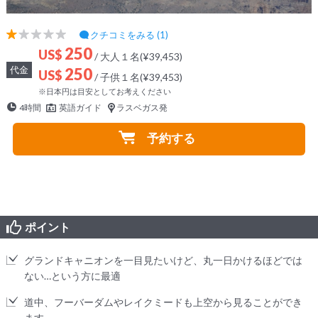
クチコミをみる (1)
250
US$
/ 大人１名(¥39,453)
代金
250
US$
/ 子供１名(¥39,453)
※日本円は目安としてお考えください
4時間
英語ガイド
ラスベガス発
予約する
ポイント
グランドキャニオンを一目見たいけど、丸一日かけるほどでは
ない…という方に最適
道中、フーバーダムやレイクミードも上空から見ることができ
ます