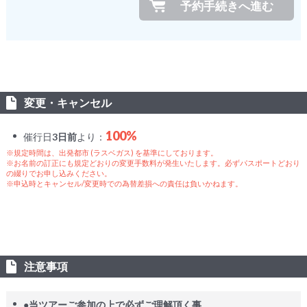
変更・キャンセル
100%
催行日
3日前
より：
※規定時間は、出発都市 (ラスベガス) を基準にしております。
※お名前の訂正にも規定どおりの変更手数料が発生いたします。必ずパスポートどおり
の綴りでお申し込みください。
※申込時とキャンセル/変更時での為替差損への責任は負いかねます。
注意事項
●当ツアーご参加の上で必ずご理解頂く事