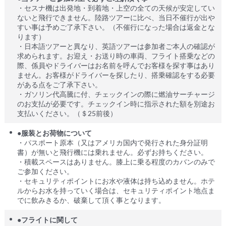
・セスナ機は出発地・到着地・上空の全ての天候が安定してい
ないと飛行できません。陸路ツアーに比べ、当日不催行が出や
すい事は予めご了承下さい。（不催行になった場合は返金とな
ります）
・日本語ツアーと異なり、英語ツアーは参加者ご本人の確認が
求められます。お迎え・お送り時の車両、フライト搭乗などの
際、係員やドライバーはお名前を呼んでお客様を探す事はあり
ません。お客様がドライバーを探したり、搭乗確認をする必要
がある点をご了承下さい。
・ガソリン代高騰に付、チェックインの際に燃油サーチャージ
のお支払が必要です。チェックイン時に指示された額を別途お
支払いください。（＄25前後）
●服装とお荷物について
・パスポート原本（又はアメリカ国内で発行された身分証明
書）が無いと飛行機には乗れません。必ずお持ちください。
・積載スペースはありません。膝上に乗る程度のカバンのみで
ご参加ください。
・セキュリティポイントにお水や液体は持ち込めません。ホテ
ルからお水を持っていく場合は、セキュリティポイント地点ま
でに飲みきるか、破棄して頂く事となります。
●フライトに関して