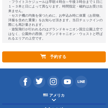
・フライトスケジュールは早朝４時台～午後３時台まで１日に
１～３本と日によって異なります。時間指定・確約はお受け出
来ません。
・セスナ機の均衡を保つために、お申込み時に体重（お荷物、
洋服を含めた重量）をお知らせ頂きます。当日チェックインの
際にも再計量されます。
・遊覧飛行が行われるのはグランドキャニオン国立公園上空で
はなく、公園外の西側、グランドキャニオン・ウェストと呼ば
れるエリアの上空です。
予約する
アメリカ