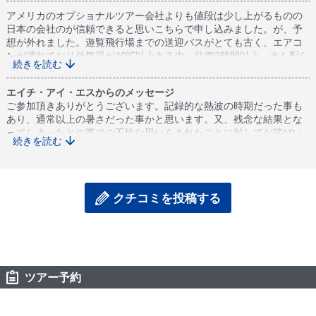
アメリカのオプショナルツアー会社よりも値段は少し上がるものの
日本の会社のが信頼できると思いこちらで申し込みました。が、予
想が外れました。遊覧飛行場までの送迎バスがとても古く、エアコ
ンが壊れており外気温が40℃以上ある中、往復2時間以上、水も配ら
続きを読む
れず熱中症になりかけました。往路のバスで体調が悪くなったせい
で遊覧飛行時にも酔い止めを飲んだのにも関わらず気持ち悪くな
エイチ・アイ・エスからのメッセージ
り、グランドキャニオンの景色が途中から全く楽しめませんでし
ご参加頂きありがとうございます。記録的な熱波の時期だった事も
た。まだ日本人観光客が戻っておらず、アメリカの催行会社にお任
あり、通常以上の暑さだった事かと思います。又、残念な結果とな
せするのもわかりますが、今までこちらで申し込んだ海外のオプシ
ってしまったとの事でご不快な思いをされたことに対してお詫びい
ョナルツアーで嫌な思いをしたことがなかっただけに、残念でし
続きを読む
たします。車両の状態に関しては改善するよう、頂いた内容を催行
た。普通は海外の移動車はエアコンが効きすぎて寒いくらいなので
会社に共有させて頂きました。
寒くならないように用心していったのが仇となりました。
クチコミを投稿する
ツアー予約