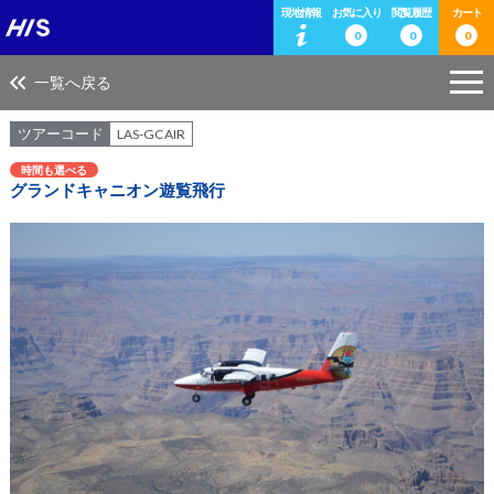
現地情報
お気に入り
閲覧履歴
カート
0
0
0
一覧へ戻る
ツアーコード
LAS-GCAIR
時間も選べる
グランドキャニオン遊覧飛行