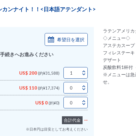
シカンナイト！！<日本語アテンダント>
ラテンアメリカタ
◇メニュー◇
希望日を選択
アステカスープ
フィレステーキ
手続きへお進みください
デザート
炭酸飲料1杯付
US$ 200
(約¥31,588)
※メニューは急
せ。
US$ 110
(約¥17,374)
US$ 0
(約¥0)
--
合計代金
※日本円は目安としてお考えください