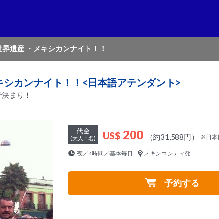
世界遺産 ・メキシカンナイト！！
キシカンナイト！！<日本語アテンダント>
で決まり！
代金
200
US$
（約31,588円）
※日本
(大人１名)
夜／4時間／基本毎日
メキシコシティ発
予約する