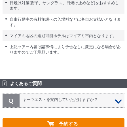
日焼け対策(帽子、サングラス、日焼け止めなど)をおすすめし
ます。
自由行動中の有料施設への入場料などは各自お支払いとなりま
す。
マイアミ地区の送迎可能ホテルはマイアミ市内となります。
上記ツアー内容は諸事情により予告なしに変更になる場合があ
りますのでご了承願います。
よくあるご質問
キーウエストを案内していただけますか？
Q
おもなポイントを車窓よりご案内します。ご質問等に関
A
しては、もちろん解散前にお答えします。 自由行動中
予約する
については、ツアーの安全運行の為に、ガイドの休憩時