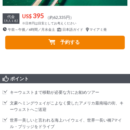
395
US$
代金
（約62,335円）
(大人１名)
※日本円は目安としてお考えください
午前～午後／6時間／月水金土
日本語ガイド
マイアミ発
予約する
ポイント
キーウェストまで移動が必要な方にお勧めツアー
文豪ヘミングウェイがこよなく愛したアメリカ最南端の街、キ
ーウェストへご送迎
世界一美しいと言われる海上ハイウェイ、世界一長い橋7マイ
ル・ブリッジをドライブ