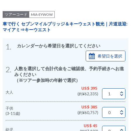
ツアーコード
MIA-EYWOW
車で行く セブンマイルブリッジ＆キーウェスト観光｜片道送迎:
マイアミ⇒キーウエスト
1.
カレンダーから希望日を選択してください
希望日を選択
2.
人数を選択して合計代金をご確認後、予約手続きへお進
みください
（※ツアー参加時の年齢で選択）
US$ 395
大人
(約¥62,335)
US$ 385
子供
(約¥60,757)
(3-11歳)
US$ 45
幼児