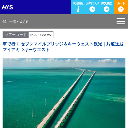
現地情報
お気に入り
閲覧履歴
カート
0
0
0
一覧へ戻る
ツアーコード
MIA-EYWOW
車で行く セブンマイルブリッジ＆キーウェスト観光｜片道送迎:
マイアミ⇒キーウエスト