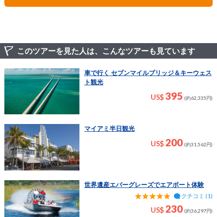
間となりますので、ご了承ください。
このツアーを見た人は、こんなツアーも見ています
車で行く セブンマイルブリッジ＆キーウェス
ト観光
395
US$
(約62,335円)
マイアミ半日観光
200
US$
(約31,562円)
世界遺産エバーグレーズでエアボート体験
クチコミ (1)
230
US$
(約36,297円)