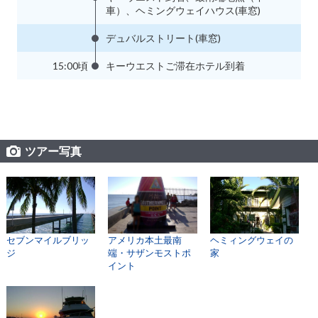
車）、ヘミングウェイハウス(車窓)
デュバルストリート(車窓)
15:00頃
キーウエストご滞在ホテル到着
ツアー写真
セブンマイルブリッ
アメリカ本土最南
ヘミィングウェイの
ジ
端・サザンモストポ
家
イント