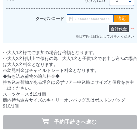
(約¥7,102)
クーポンコード
--
合計代金
※日本円は目安としてお考えください
※大人1名様でご参加の場合は倍額となります。
※大人2名様以上で催行の為、大人1名と子供1名でお申し込みの場合
は大人2名料金となります。
※幼児料金はチャイルドシート料金となります。
◆持ち込み荷物の追加料金◆
持ち込み荷物がある場合は必ずツアー申込時にサイズと個数をお申
し出ください。
スーツケース $15/1個
機内持ち込みサイズのキャリーオンバッグ又はボストンバッグ
$10/1個
予約手続きへ進む