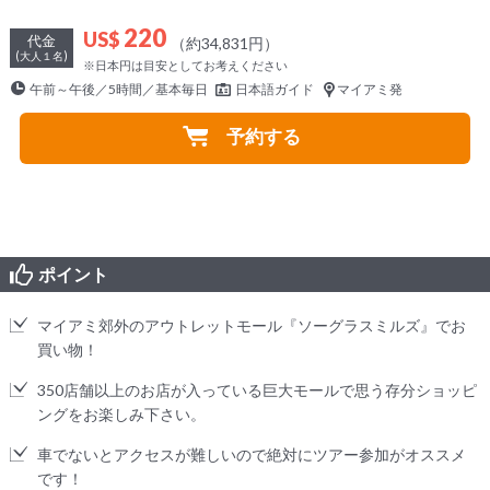
220
US$
代金
（約34,831円）
(大人１名)
※日本円は目安としてお考えください
午前～午後／5時間／基本毎日
日本語ガイド
マイアミ発
予約する
ポイント
マイアミ郊外のアウトレットモール『ソーグラスミルズ』でお
買い物！
350店舗以上のお店が入っている巨大モールで思う存分ショッピ
ングをお楽しみ下さい。
車でないとアクセスが難しいので絶対にツアー参加がオススメ
です！