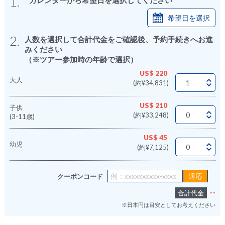
1.
希望日を選択
2.
人数を選択して合計代金をご確認後、予約手続きへお進
みください
（※ツアー参加時の年齢で選択）
US$ 220
大人
(約¥34,831)
US$ 210
子供
(約¥33,248)
(3-11歳)
US$ 45
幼児
(約¥7,125)
クーポンコード
--
合計代金
※日本円は目安としてお考えください