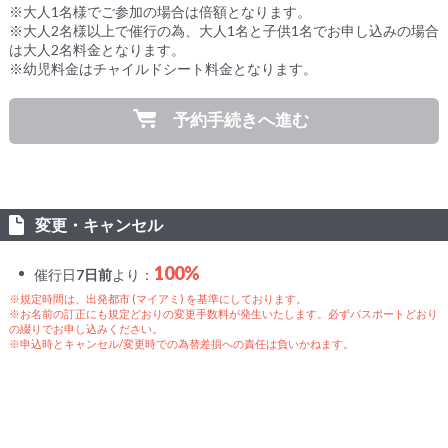
※大人1名様でご参加の場合は倍額となります。
※大人2名様以上で催行の為、大人1名と子供1名でお申し込みの場合
は大人2名料金となります。
※幼児料金はチャイルドシート料金となります。
予約手続きへ進む
変更・キャンセル
100%
催行日
7日前
より：
※規定時間は、出発都市 (マイアミ) を基準にしております。
※お名前の訂正にも規定どおりの変更手数料が発生いたします。必ずパスポートどおり
の綴りでお申し込みください。
※申込時とキャンセル/変更時での為替差損への責任は負いかねます。