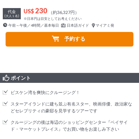
230
US$
代金
（約36,327円）
(大人１名)
※日本円は目安としてお考えください
午前～午後／4時間／基本毎日
日本語ガイド
マイアミ発
予約する
ポイント
ビスケン湾を爽快にクルージング！
スターアイランドに建ち並ぶ有名スター、映画俳優、政治家な
どセレブリティの豪邸を見学するツアーです
クルージングの後は海辺のショッピングセンター『ベイサイ
ド・マーケットプレイス』でお買い物をお楽しみ下さい