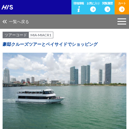
現地情報
お気に入り
閲覧履歴
カート
0
0
0
一覧へ戻る
ツアーコード
MIA-MIACR1
豪邸クルーズツアーとベイサイドでショッピング