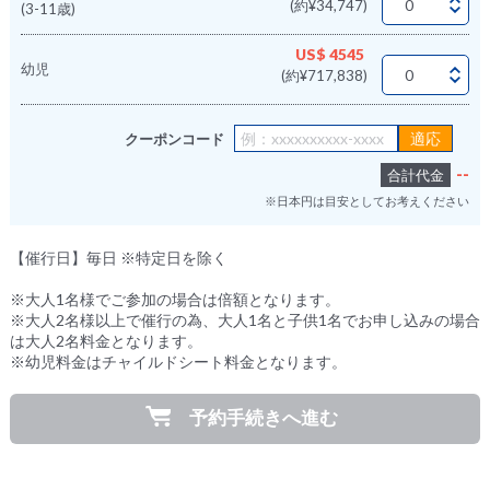
(約¥34,747)
(3-11歳)
US$ 4545
幼児
(約¥717,838)
クーポンコード
--
合計代金
※日本円は目安としてお考えください
【催行日】毎日 ※特定日を除く
※大人1名様でご参加の場合は倍額となります。
※大人2名様以上で催行の為、大人1名と子供1名でお申し込みの場合
は大人2名料金となります。
※幼児料金はチャイルドシート料金となります。
予約手続きへ進む