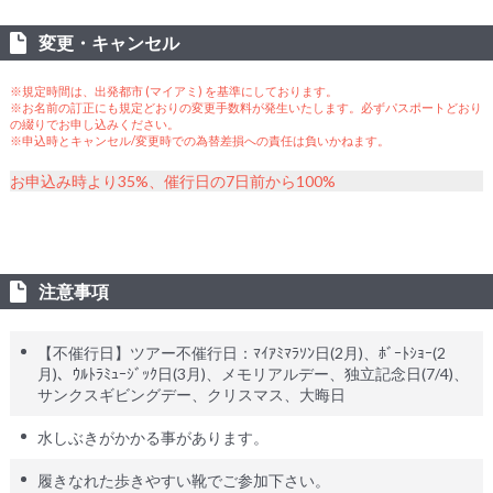
変更・キャンセル
※規定時間は、出発都市 (マイアミ) を基準にしております。
※お名前の訂正にも規定どおりの変更手数料が発生いたします。必ずパスポートどおり
の綴りでお申し込みください。
※申込時とキャンセル/変更時での為替差損への責任は負いかねます。
お申込み時より35%、催行日の7日前から100%
注意事項
【不催行日】ツアー不催行日：ﾏｲｱﾐﾏﾗｿﾝ日(2月)、ﾎﾞｰﾄｼｮｰ(2
月)、ｳﾙﾄﾗﾐｭｰｼﾞｯｸ日(3月)、メモリアルデー、独立記念日(7/4)、
サンクスギビングデー、クリスマス、大晦日
水しぶきがかかる事があります。
履きなれた歩きやすい靴でご参加下さい。