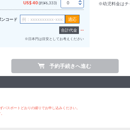
US$ 40
(約¥6,333)
※幼児料金はチ
ポンコード
--
合計代金
※日本円は目安としてお考えください
予約手続きへ進む
ずパスポートどおりの綴りでお申し込みください。
す。