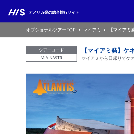
アメリカ発の
総合旅行サイト
オプショナルツアーTOP
マイアミ
【マイアミ
【マイアミ発】ケ
ツアーコード
MIA-NASTR
マイアミから日帰りでケ