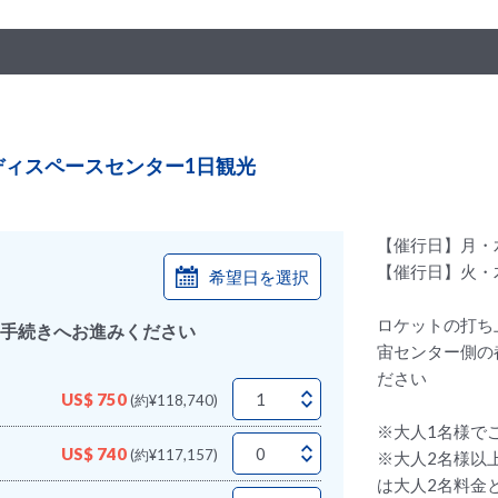
ディスペースセンター1日観光
【催行日】月・
【催行日】火・木
希望日を選択
ロケットの打ち
手続きへお進みください
宙センター側の
ださい
US$ 750
(約¥118,740)
※大人1名様で
US$ 740
(約¥117,157)
※大人2名様以
は大人2名料金