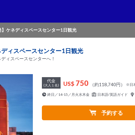
発】ケネディスペースセンター1日観光
ネディスペースセンター1日観光
ネディスペースセンターへ！
代金
750
US$
（約118,740円）
※日
(大人１名)
終日／14-15／月火水木金
日本語/英語ガイド
予約する