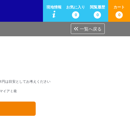
現地情報
お気に入り
閲覧履歴
カート
0
0
0
一覧へ戻る
本円は目安としてお考えください
マイアミ発