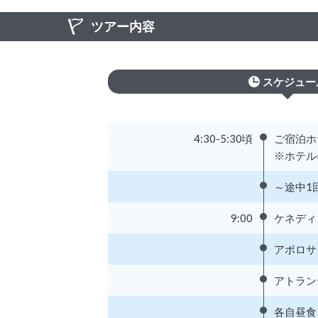
ツアー内容
スケジュー
4:30-5:30頃
ご宿泊ホ
※ホテル
～途中1
9:00
ケネディ
アポロサ
アトラン
各自昼食