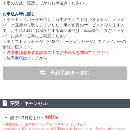
未定の方は、確定してからお申込みください
お申込み時に際し…
・英語ドライバーが対応し、日本語アシストはつきません。ドライ
バーと直接やり取りしていただく事が前提のサービスとなりますの
で、お申込み時にお預かりする電話番号は、車両会社、及びドライ
バーに共有する事にご同意ください。
・テキストメッセージ（SMS/ショートメッセージ）でドライバーの
情報が届きます。
・
注意事項を必ずお読みの上でお申込みを進めてください
→注意事項はコチラから
予約手続きへ進む
変更・キャンセル
100％
催行日
7日前
より：
※規定時間は、出発都市 (マイアミ) を基準にしております。
※お名前の訂正にも規定どおりの変更手数料が発生いたします。必ずパスポートどおり