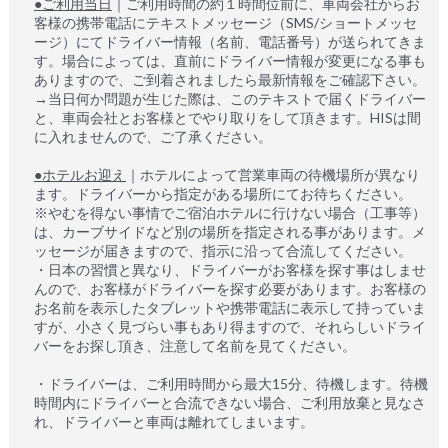
●ご利用当日
｜ご利用時間の約１時間位前に、車両会社からお
客様の携帯電話にテキストメッセージ（SMS/ショートメッセ
ージ）にてドライバー情報（名前、電話番号）が送られてきま
す。場合によっては、直前にドライバー情報が変更になる事も
ありますので、ご到着されましたら最新情報をご確認下さい。
→当日何か問題が生じた際は、このテキストで届くドライバー
と、車両会社とお客様とでやり取りをして頂きます。HISは間
に入れませんので、ご了承ください。
●ホテルお迎え
｜ホテルによって営業車両の待機場所が異なり
ます。ドライバーから指定がある場所にてお待ちください。
※やむを得ない事情でご宿泊ホテルに行けない場合（工事等）
は、カーブサイドなど別の場所を指定される事があります。メ
ッセージが届きますので、指示に沿って合流してください。
・日本の習慣と異なり、ドライバーがお客様を探す事はしませ
んので、お客様がドライバーを探す必要があります。お客様の
お名前を表示したタブレットや携帯電話に表示して持っていま
すが、小さく見づらい事もあり得ますので、それらしいドライ
バーをお探し頂き、注意して名前を見てください。
・ドライバーは、ご利用時間から最大15分、待機します。待機
時間内にドライバーと合流できない場合、ご利用放棄と見なさ
れ、ドライバーと車両は離れてしまいます。