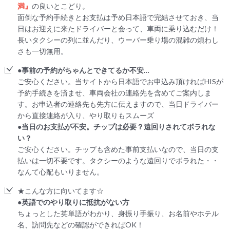
満』
の良いとこどり。
面倒な予約手続きとお支払は予め日本語で完結させておき、当
日はお迎えに来たドライバーと会って、車両に乗り込むだけ！
長いタクシーの列に並んだり、ウーバー乗り場の混雑の煩わし
さも一切無用。
●事前の予約がちゃんとできてるか不安…
ご安心ください。当サイトから日本語でお申込み頂ければHISが
予約手続きを済ませ、車両会社の連絡先を含めてご案内しま
す。お申込者の連絡先も先方に伝えますので、当日ドライバー
から直接連絡が入り、やり取りもスムーズ
●当日のお支払が不安。チップは必要？遠回りされてボラれな
い？
ご安心ください。チップも含めた事前支払いなので、当日の支
払いは一切不要です。タクシーのような遠回りでボラれた・・
なんて心配もいりません。
★こんな方に向いてます☆
●英語でのやり取りに抵抗がない方
ちょっとした英単語がわかり、身振り手振り、お名前やホテル
名、訪問先などの確認ができればOK！