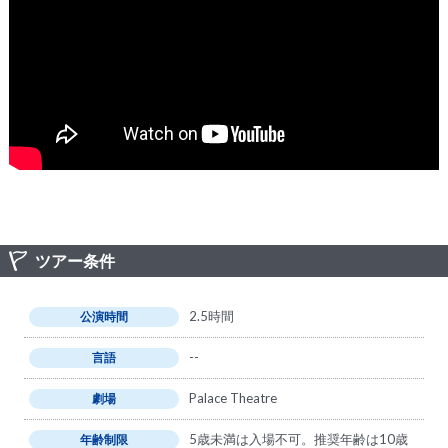
ツアー条件
2.5時間
公演時間
--
言語
Palace Theatre
劇場
5歳未満は入場不可。推奨年齢は10歳
年齢制限