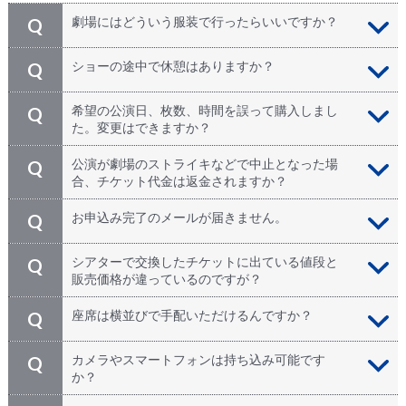
劇場にはどういう服装で行ったらいいですか？
Q
特にドレスコードはありません。劇場内は冷房や暖房が
A
ショーの途中で休憩はありますか？
Q
良く効いていることがあります。夏場はカーデガンや羽
織りもの、冬場は体温調整ができる服装でご参加下さ
全体で2時間半ですが、約1時間ほどすぎたところで10
A
希望の公演日、枚数、時間を誤って購入しまし
Q
い。
分～15分程度の休憩がはいります。
た。変更はできますか？
いいえ。ご予約完了時にお手配が完了しております。申
A
公演が劇場のストライキなどで中止となった場
Q
し訳ございませんが、お申込後のチケット内容（演目、
合、チケット代金は返金されますか？
日時、枚数、座席エリアなど）は変更、またはキャンセ
ルはできかねます。お申込み時に100%の変更・キャン
不測の事態により公演中止の場合は、全額返金いたしま
A
お申込み完了のメールが届きません。
Q
セル規定となりますので、十分ご確認頂いた上でお申込
す。お支払い方法により返金方法が異なりますので弊社
下さい。
からの案内をご確認ください。
お申込完了メールは、お申込時にご登録頂きましたEメ
A
シアターで交換したチケットに出ている値段と
Q
ールへ自動送信されております。メールが届かない原因
販売価格が違っているのですが？
としまして、大きく4つのケースが考えられます。
①申込み時にメールアドレスの綴りを間違った
販売価格には、事前予約手数料が含まれておりますの
A
座席は横並びで手配いただけるんですか？
Q
②迷惑メールに振り分けられてしまった
で、劇場で交換した際のチケットに記載されている価格
③（携帯メールの場合）設定で弊社アドレスが迷惑メー
とは異なります。予めご了承ください。
7名様未満でのお申込みでは、横並びのお席でお手配し
A
カメラやスマートフォンは持ち込み可能です
Q
ルとして受信を拒否している
ています。まれに人気のミュージカルですと横並びのお
か？
④予約完了時にインターネットの接続障害が起きた
席でない場合もございますが、ご了承ください。
※お手数ではございますが、まずは迷惑メールフォル