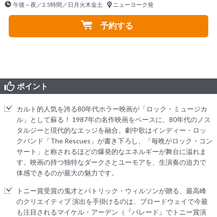
午後～夜／2.5時間／日月火木金土
ニューヨーク発
予約する
ポイント
カルト的人気を誇る80年代ホラー映画が「ロック・ミュージカ
ル」として蘇る！ 1987年の名作映画をベースに、80年代のノス
タルジーと現代的なエッジを融合。劇中歌はインディー・ロッ
クバンド「The Rescues」が書き下ろし、「毎晩がロック・コン
サート」と称されるほどの爆発的なエネルギーが舞台に溢れま
す。映画の持つ独特なダークさとユーモアを、生演奏の迫力で
体感できるのが最大の魅力です。
トニー賞受賞の鬼才とパトリック・ウィルソンが贈る、最高峰
のクリエイティブ 演出を手掛けるのは、ブロードウェイで今最
も注目されるマイケル・アーデン（『パレード』でトニー賞演