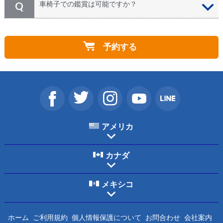
カメラやスマートフォン、タブレット等の持ち込みは可
A
車椅子での鑑賞は可能ですか？
Q
ダ、迷惑メール設定をご確認頂いてから、
こちらのお問
能です。 ただし、劇場内の撮影は禁止されていますこ
い合わせフォーム
にお申込者様のお名前、内容（日時、
とをご了承ください。一部公演では、幕前、幕間のみ撮
演目）を明記の上、お問い合わせ下さい。
各会場には車椅子のお客様用のスペースをご用意してお
A
影が許可されており、公演前のアナウンスにてご案内い
ります。ご希望の演目をご予約の上、予約番号と合わせ
たします。
予約する
てHISまでお問合せください。お席のご調整を対応させ
ていただきます。またご予約状況によってはご希望の日
時・カテゴリー席以外でのご案内になる場合がございま
す。
アメリカ
カナダ
メキシコ
ホーム
ご利用規約
個人情報保護について
お問合わせ
会社案内