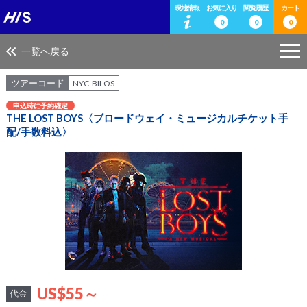
現地情報
お気に入り
閲覧履歴
カート
0
0
0
一覧へ戻る
ツアーコード
NYC-BILOS
申込時に予約確定
THE LOST BOYS〈ブロードウェイ・ミュージカルチケット手
配/手数料込〉
US$55～
代金