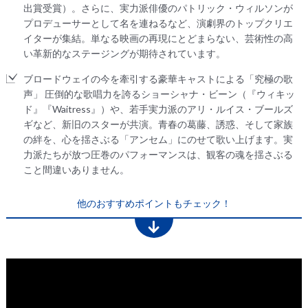
出賞受賞）。さらに、実力派俳優のパトリック・ウィルソンが
プロデューサーとして名を連ねるなど、演劇界のトップクリエ
イターが集結。単なる映画の再現にとどまらない、芸術性の高
い革新的なステージングが期待されています。
ブロードウェイの今を牽引する豪華キャストによる「究極の歌
声」 圧倒的な歌唱力を誇るショーシャナ・ビーン（『ウィキッ
ド』『Waitress』）や、若手実力派のアリ・ルイス・ブールズ
ギなど、新旧のスターが共演。青春の葛藤、誘惑、そして家族
の絆を、心を揺さぶる「アンセム」にのせて歌い上げます。実
力派たちが放つ圧巻のパフォーマンスは、観客の魂を揺さぶる
こと間違いありません。
他のおすすめポイントもチェック！