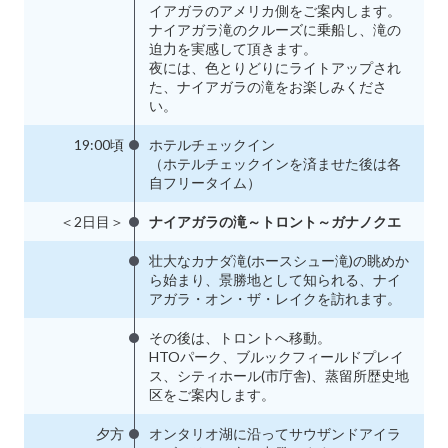
イアガラのアメリカ側をご案内します。
ナイアガラ滝のクルーズに乗船し、滝の
迫力を実感して頂きます。
夜には、色とりどりにライトアップされ
た、ナイアガラの滝をお楽しみくださ
い。
19:00頃
ホテルチェックイン
（ホテルチェックインを済ませた後は各
自フリータイム）
＜2日目＞
ナイアガラの滝～トロント～ガナノクエ
壮大なカナダ滝(ホースシュー滝)の眺めか
ら始まり、景勝地として知られる、ナイ
アガラ・オン・ザ・レイクを訪れます。
その後は、トロントへ移動。
HTOパーク、ブルックフィールドプレイ
ス、シティホール(市庁舎)、蒸留所歴史地
区をご案内します。
夕方
オンタリオ湖に沿ってサウザンドアイラ