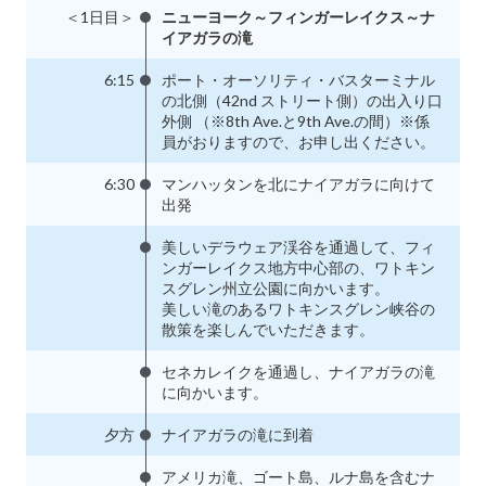
＜1日目＞
ニューヨーク～フィンガーレイクス～ナ
イアガラの滝
6:15
ポート・オーソリティ・バスターミナル
の北側（42nd ストリート側）の出入り口
外側 （※8th Ave.と9th Ave.の間）※係
員がおりますので、お申し出ください。
6:30
マンハッタンを北にナイアガラに向けて
出発
美しいデラウェア渓谷を通過して、フィ
ンガーレイクス地方中心部の、ワトキン
スグレン州立公園に向かいます。
美しい滝のあるワトキンスグレン峡谷の
散策を楽しんでいただきます。
セネカレイクを通過し、ナイアガラの滝
に向かいます。
夕方
ナイアガラの滝に到着
アメリカ滝、ゴート島、ルナ島を含むナ