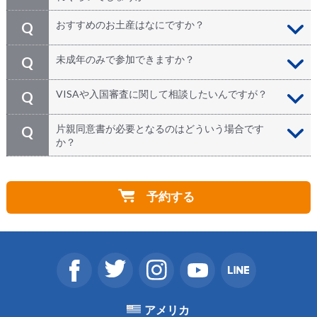
チップは強制ではございません。もしもサービスにご満
A
おすすめのお土産はなにですか？
Q
足頂けましたら1日毎にドライバー、担当ガイドへ各々
$10前後お支払下さい。
メープルシロップやアイスワインを使った商品（チョコ
A
未成年のみで参加できますか？
Q
レート、クッキー、紅茶、キャンディーなど） ※アイ
スワインとは…氷結した葡萄から作られるワイン。収穫
18歳未満の方のみではご参加いただけません。必ず18
A
VISAや入国審査に関して相談したいんですが？
Q
量も少なく、一般的に高価ですが、甘くてトロリとした
歳以上の参加者最低1名様が必要となります。
味で世界的な人気を誇ります
各種VISAや入国審査に関する専門的なご相談は承る事
A
片親同意書が必要となるのはどういう場合です
Q
が出来ません。必ずご自身でお申し込み前に専門機関
か？
（VISAをサポートしている学校、企業等。またはアメ
リカ移民局やカナダ大使館）までご確認下さい。書類不
①お子様と片親（お父様、もしくはお母様）のみでご参
A
備により入国審査を通れなかった場合にも弊社は責任を
加、②お子様と祖父母等の保護者とのご参加、の場合と
負いかねます。ツアー一部にご参加頂けない場合にも一
予約する
なります。 未成年のお子様と同行者様の苗字が異なる
部返金は出来かねますので、予めご了承下さいませ。
場合はカナダ外務国際貿易省の規定により、カナダ入国
の際に保護者による 渡航同意書(英文) の提示が求められ
る場合がございます。ツアー出発日までにご用意下さ
い。詳しくはカナダ政府サイトにてご確認頂けます。詳
しくはカナダ政府サイトにてご確認頂けます。
http://www.cic.gc.ca/english/visit/minors.asp
アメリカ