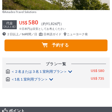
©Amadeo Travel Solutions
580
US$
代金
（約91,826円）
(大人１名)
※日本円は目安としてお考えください
２日以上／86時間／日
日本語ガイド
ニューヨーク発
予約する
プラン一覧
US$ 580
＜２名または３名１室利用プラン＞
US$ 735
＜1名１室利用プラン＞
ポイント