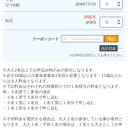
(約¥87,076)
(2-14歳)
US$ 0
幼児
(約¥0)
クーポンコード
--
合計代金
※日本円は目安としてお考えください
※大人2名以上でお申込み時のみの割引になります。
※必ず18歳以上の参加者最低1名様が必要となります。15歳以上か
らは大人料金となります。
※下記料金はそれぞれの部屋割りでの１名様分の料金となります。
例：３名様でご参加の場合
・３名１室で３名分で申し込む
・２名１室に２名分、１名１室に１名分で申し込む
・１名１室を３名分で申し込む
※子供料金を選択する場合は、大人２名が参加している事が条件と
なります。大人１名・子供１名の場合は、２名とも大人としてお申