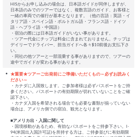
HISからお申し込みの場合は、日本語ガイドが同伴しますが、
日本語のみでのツアーではなく、複数言語のガイド、お客様と
一緒の車両での催行が基本となります。（他の言語：英語・イ
タリア語・スペイン語・ポルトガル語・フランス語・ドイツ
語・ヘブライ語・中国語）
・宿泊の際には日本語ガイドがいない事があります。
・ツアー代金にチップは料金に含まれておりません。チップは
デイリーでドライバー、担当ガイドへ各々$10前後お支払下さ
い。
・同社の他ツアーと一部混乗する事がありますので、ツアーの
途中でガイドが変わる事があります。
★重要★ツアーご出発前にご準備いただくもの～必ずお読みく
ださい～
・カナダに入国致します。ご参加者様は必ずパスポートをご持
参ください。パスポートの有効期限が切れていないことをご確
認下さい。
・カナダ入国を希望される場合でも必要な書類が揃っていない
場合は、アメリカ側での宿泊、観光となります。
■アメリカ出・入国に関して
・国境移動があるため、有効なパスポートをご持参下さい。I-
94(米国出入国許可証)を所持する方は、ご持参並びに有効期限