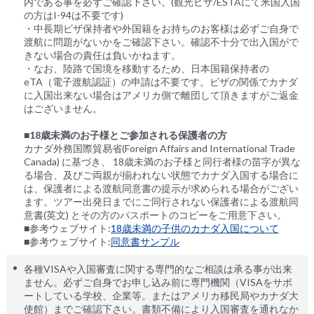
内である事を必ずご確認下さい。(観光ビザ/ESTAにて米国入国
の方はI-94は不要です)
・中長期ビザ保持者や外国籍をお持ちのお客様は必ずご自身で
渡航に問題がないかをご確認下さい。確認不十分で出入国がで
きない場合の責任は負いかねます。
・なお、陸路で国境を移動するため、日本国籍保持者の
eTA（電子渡航認証）の申請は不要です。ビザの関係でカナダ
に入国出来ない場合はアメリカ側で離団して頂きますがご返金
はございません。
■18歳未満のお子様とご参加される保護者の方
カナダ外務国際貿易省(Foreign Affairs and International Trade
Canada) に基づき、 18歳未満のお子様と同行者様の苗字が異な
る場合、及びご両親が揃われない状態でカナダ入国する場合に
は、保護者による渡航同意書の提示が求められる場合がござい
ます。ツアー出発日までにご同行されない保護者による渡航同
意書(英文) とその方のパスポートのコピーをご用意下さい。
■参考ウェブサイト:
18歳未満の子供のカナダ入国について
■参考ウェブサイト:
同意書サンプル
各種VISAや入国審査に関する専門的なご相談は承る事が出来
ません。必ずご自身でお申し込み前に専門機関（VISAをサポ
ートしている学校、企業等。またはアメリカ移民局やカナダ大
使館）までご確認下さい。書類不備により入国審査を通れなか