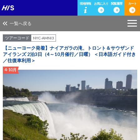
現地情報
お気に入り
閲覧履歴
カート
0
0
0
一覧へ戻る
ツアーコード
NYC-AMNI3
【ニューヨーク発着】ナイアガラの滝、トロント＆サウザンド
アイランズ 2泊3日（4～10月催行／日曜） ＜日本語ガイド付き
／往復車利用＞
4-10月