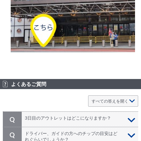
よくあるご質問
3日目のアウトレットはどこになりますか？
Q
Pocono Premium Outletを予定しております。
A
ドライバー、ガイドの方へのチップの目安はど
Q
れぐらいでしょうか？