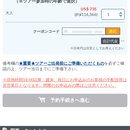
（※ツアー参加時の年齢で選択）
US$ 735
大人
(約¥116,366)
クーポンコード
--
合計代金
※日本円は目安としてお考えください
備考欄の
★重要★ツアーご出発前にご準備いただくもの
を必ずご確
認の上、ツアー当日までにご準備下さい。
※現地時間18:00以降、週末、祝日にお申込みのお客様の手配回答は
翌営業日となります。間際のお申込みの際はご注意ください。
予約手続きへ進む