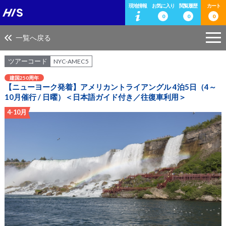
現地情報
お気に入り
閲覧履歴
カート
0
0
0
一覧へ戻る
ツアーコード
NYC-AMEC5
建国250周年
【ニューヨーク発着】アメリカントライアングル 4泊5日（4～
10月催行 / 日曜）＜日本語ガイド付き／往復車利用＞
4-10月