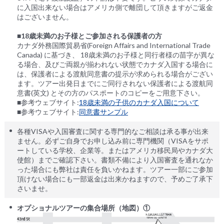
に入国出来ない場合はアメリカ側で離団して頂きますがご返金
はございません。
■18歳未満のお子様とご参加される保護者の方
カナダ外務国際貿易省(Foreign Affairs and International Trade
Canada) に基づき、 18歳未満のお子様と同行者様の苗字が異な
る場合、及びご両親が揃われない状態でカナダ入国する場合に
は、保護者による渡航同意書の提示が求められる場合がござい
ます。ツアー出発日までにご同行されない保護者による渡航同
意書(英文) とその方のパスポートのコピーをご用意下さい。
■参考ウェブサイト:
18歳未満の子供のカナダ入国について
■参考ウェブサイト:
同意書サンプル
各種VISAや入国審査に関する専門的なご相談は承る事が出来
ません。必ずご自身でお申し込み前に専門機関（VISAをサポ
ートしている学校、企業等。またはアメリカ移民局やカナダ大
使館）までご確認下さい。書類不備により入国審査を通れなか
った場合にも弊社は責任を負いかねます。ツアー一部にご参加
頂けない場合にも一部返金は出来かねますので、予めご了承下
さいませ。
オプショナルツアーの集合場所（地図）①