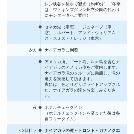
レン峡谷を徒歩で観光（約40分）（冬季
は、ワトキンズグレン州立公園の代わり
にモンター滝へご案内）
セネカ湖（車窓）、ジュネーブ（車
窓）、ホバート・アンド・ウィリアム
ス・スミス・カレッジ（車窓）
夕方
ナイアガラに到着
アメリカ滝、ゴート島、ルナ島を含むナ
イアガラのアメリカ側をご案内します。
ナイアガラ滝のクルーズに乗船し、滝の
迫力を実感して頂きます。
夜には、色とりどりにライトアップされ
た、ナイアガラの滝をお楽しみくださ
い。
夜
ホテルチェックイン
（ホテルチェックインを済ませた後は各
自フリータイム）
＜2日目＞
ナイアガラの滝～トロント～ガナノクエ