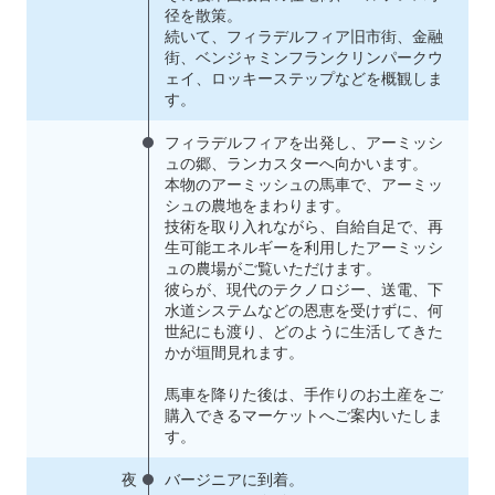
径を散策。
続いて、フィラデルフィア旧市街、金融
街、ベンジャミンフランクリンパークウ
ェイ、ロッキーステップなどを概観しま
す。
フィラデルフィアを出発し、アーミッシ
ュの郷、ランカスターへ向かいます。
本物のアーミッシュの馬車で、アーミッ
シュの農地をまわります。
技術を取り入れながら、自給自足で、再
生可能エネルギーを利用したアーミッシ
ュの農場がご覧いただけます。
彼らが、現代のテクノロジー、送電、下
水道システムなどの恩恵を受けずに、何
世紀にも渡り、どのように生活してきた
かが垣間見れます。
馬車を降りた後は、手作りのお土産をご
購入できるマーケットへご案内いたしま
す。
夜
バージニアに到着。