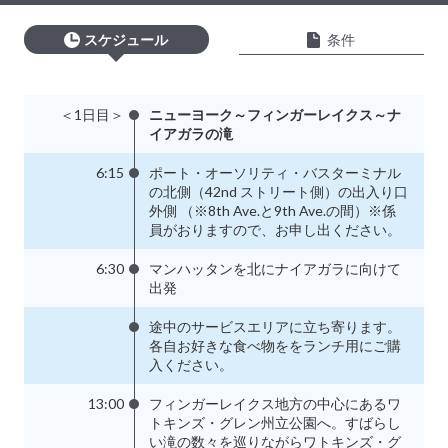
スケジュール
条件
＜1日目＞
ニューヨーク～フィンガーレイクス～ナ
イアガラの滝
6:15
ポート・オーソリティ・バスターミナル
の北側（42nd ストリート側）の出入り口
外側 （※8th Ave.と9th Ave.の間）※係
員がおりますので、お申し出ください。
6:30
マンハッタンを北にナイアガラに向けて
出発
途中のサービスエリアに立ち寄ります。
各自お好きな食べ物ををランチ用にご購
入ください。
13:00
フィンガーレイクス地方の中心にあるワ
トキンズ・グレン州立公園へ。すばらし
い滝の数々を巡りながらワトキンズ・グ