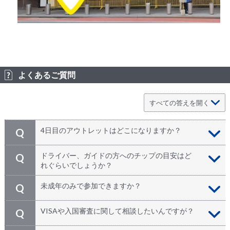
よくあるご質問
4日目のアウトレットはどこになりますか？
Q
Pocono Premium Outletを予定しております。
A
ドライバー、ガイドの方へのチップの目安はど
Q
れぐらいでしょうか？
チップは強制ではございません。もしもサービスにご満
A
未成年のみで参加できますか？
Q
足頂けましたら1日毎にドライバー、担当ガイドへ各々
$10前後お支払下さい。
18歳未満の方のみではご参加いただけません。必ず18
A
VISAや入国審査に関して相談したいんですが？
Q
歳以上の参加者最低1名様が必要となります。