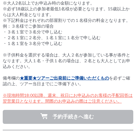
※大人2名以上でお申込み時の金額になります。
※必ず18歳以上の参加者最低1名様が必要となります。15歳以上か
らは大人料金となります。
※下記料金はそれぞれの部屋割りでの１名様分の料金となります。
例：３名様でご参加の場合
・３名１室で３名分で申し込む
・２名１室に２名分、１名１室に１名分で申し込む
・１名１室を３名分で申し込む
※子供料金を選択する場合は、大人２名が参加している事が条件と
なります。大人１名・子供１名の場合は、２名とも大人としてお申
込みください。
備考欄の
★重要★ツアーご出発前にご準備いただくもの
を必ずご確
認の上、ツアー当日までにご準備下さい。
※現地時間18:00以降、週末、祝日にお申込みのお客様の手配回答は
翌営業日となります。間際のお申込みの際はご注意ください。
予約手続きへ進む