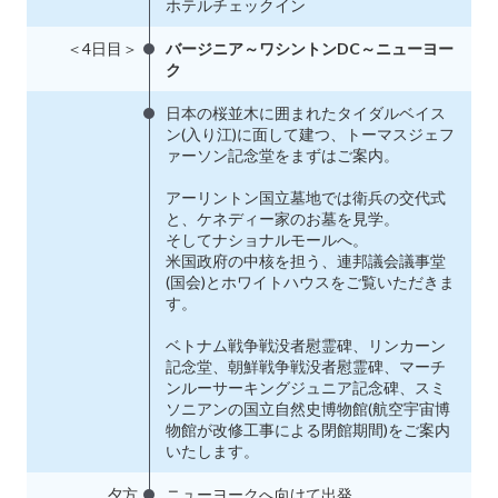
ホテルチェックイン
＜4日目＞
バージニア～ワシントンDC～ニューヨー
ク
日本の桜並木に囲まれたタイダルベイス
ン(入り江)に面して建つ、トーマスジェフ
ァーソン記念堂をまずはご案内。
アーリントン国立墓地では衛兵の交代式
と、ケネディー家のお墓を見学。
そしてナショナルモールへ。
米国政府の中核を担う、連邦議会議事堂
(国会)とホワイトハウスをご覧いただきま
す。
ベトナム戦争戦没者慰霊碑、リンカーン
記念堂、朝鮮戦争戦没者慰霊碑、マーチ
ンルーサーキングジュニア記念碑、スミ
ソニアンの国立自然史博物館(航空宇宙博
物館が改修工事による閉館期間)をご案内
いたします。
夕方
ニューヨークへ向けて出発