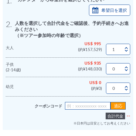
1.
希望日を選択
2.
人数を選択して合計代金をご確認後、予約手続きへお進
みください
（※ツアー参加時の年齢で選択）
US$ 995
大人
(約¥157,529)
US$ 935
子供
(約¥148,030)
(2-14歳)
US$ 0
幼児
(約¥0)
クーポンコード
--
合計代金
※日本円は目安としてお考えください