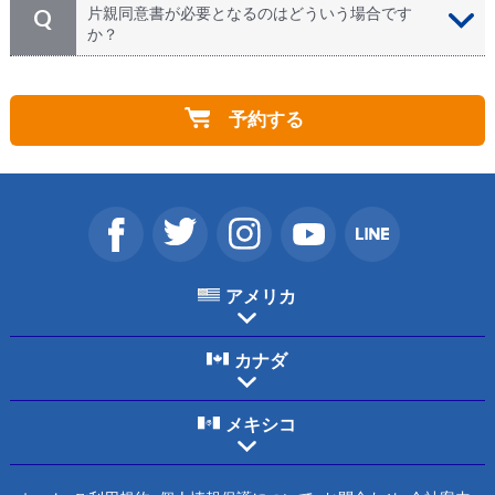
各種VISAや入国審査に関する専門的なご相談は承る事
A
片親同意書が必要となるのはどういう場合です
Q
が出来ません。必ずご自身でお申し込み前に専門機関
か？
（VISAをサポートしている学校、企業等。またはアメ
リカ移民局やカナダ大使館）までご確認下さい。書類不
①お子様と片親（お父様、もしくはお母様）のみでご参
A
備により入国審査を通れなかった場合にも弊社は責任を
加、②お子様と祖父母等の保護者とのご参加、の場合と
負いかねます。ツアー一部にご参加頂けない場合にも一
予約する
なります。 未成年のお子様と同行者様の苗字が異なる
部返金は出来かねますので、予めご了承下さいませ。
場合はカナダ外務国際貿易省の規定により、カナダ入国
の際に保護者による 渡航同意書(英文) の提示が求められ
る場合がございます。ツアー出発日までにご用意下さ
い。詳しくはカナダ政府サイトにてご確認頂けます。詳
しくはカナダ政府サイトにてご確認頂けます。
http://www.cic.gc.ca/english/visit/minors.asp
アメリカ
カナダ
メキシコ