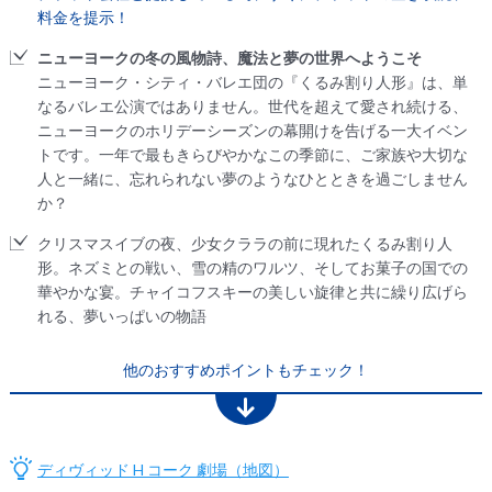
料金を提示！
ニューヨークの冬の風物詩、魔法と夢の世界へようこそ
ニューヨーク・シティ・バレエ団の『くるみ割り人形』は、単
なるバレエ公演ではありません。世代を超えて愛され続ける、
ニューヨークのホリデーシーズンの幕開けを告げる一大イベン
トです。一年で最もきらびやかなこの季節に、ご家族や大切な
人と一緒に、忘れられない夢のようなひとときを過ごしません
か？
クリスマスイブの夜、少女クララの前に現れたくるみ割り人
形。ネズミとの戦い、雪の精のワルツ、そしてお菓子の国での
華やかな宴。チャイコフスキーの美しい旋律と共に繰り広げら
れる、夢いっぱいの物語
他のおすすめポイントもチェック！
ディヴィッド H コーク 劇場（地図）