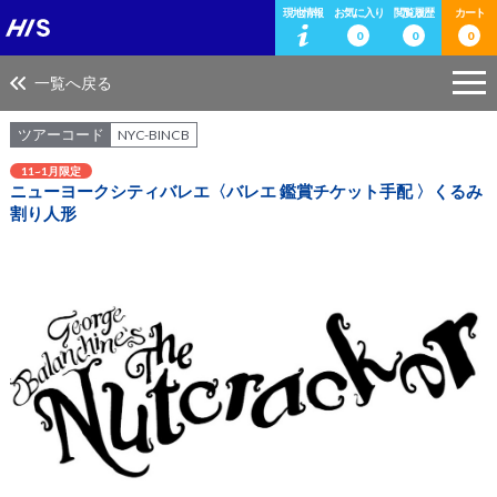
現地情報
お気に入り
閲覧履歴
カート
0
0
0
一覧へ戻る
ツアーコード
NYC-BINCB
11~1月限定
ニューヨークシティバレエ〈バレエ 鑑賞チケット手配 〉くるみ
割り人形