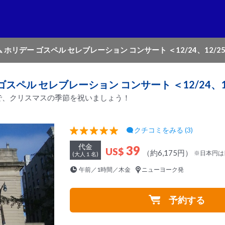
 ホリデー ゴスペル セレブレーション コンサート ＜12/24、12/2
ゴスペル セレブレーション コンサート ＜12/24、1
で、クリスマスの季節を祝いましょう！
クチコミをみる (3)
代金
39
US$
（約6,175円）
※日本円は
(大人１名)
午前／1時間／木金
ニューヨーク発
予約する