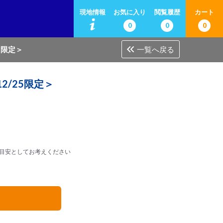
現地情報
お気に入り
閲覧履歴
カート
0
0
0
5限定＞
一覧へ戻る
2/25限定＞
目安としてお考えください