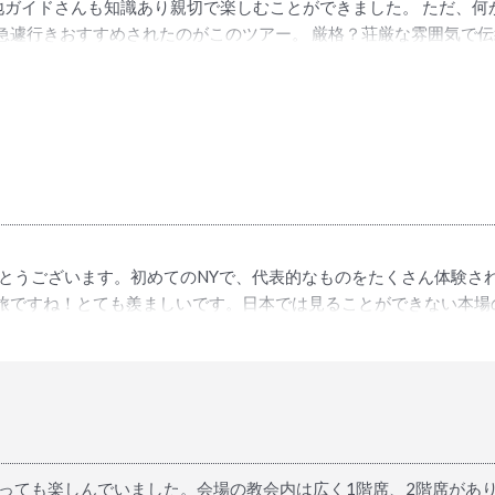
ガイドさんも知識あり親切で楽しむことができました。 ただ、何
急遽行きおすすめされたのがこのツアー。 厳格？荘厳な雰囲気で
れた時間に行ったが、着席してから開始まで４０分ほど待たされる
ある声量、会場の一体感、とても良い体験をできました。 でも、
がとうございます。初めてのNYで、代表的なものをたくさん体験さ
な旅ですね！とても羨ましいです。日本では見ることができない本場
っても楽しんでいました。会場の教会内は広く1階席、2階席があ