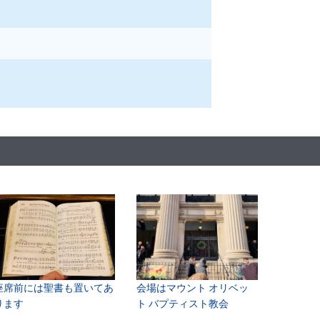
座席前には聖書も置いてあ
会場はマウント オリベッ
ります
ト バプティスト教会