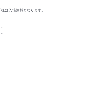
子様は入場無料となります。
0～
0～