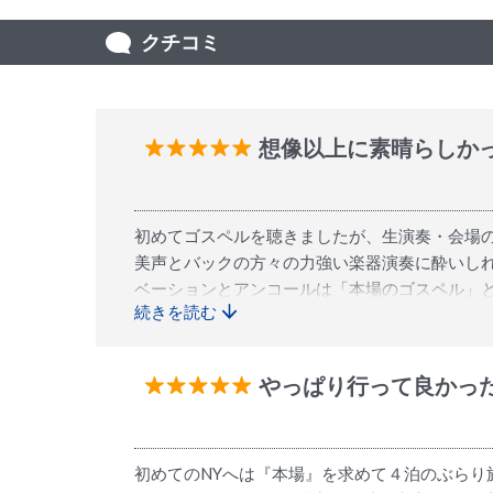
クチコミ
想像以上に素晴らしか
初めてゴスペルを聴きましたが、生演奏・会場
美声とバックの方々の力強い楽器演奏に酔いし
ベーションとアンコールは「本場のゴスペル」
続きを読む
にも堂内は薄いピンク色を基調とした明るい雰
で比較的好きな場所に座れましたが、30分前に
ため、背の高い方の後ろに座ったら正直見えづら
やっぱり行って良かっ
った点は「お値段がオフィシャルサイトと同じ
まっていることが多いので、そんな中「ゴスペ
初めてのNYへは『本場』を求めて４泊のぶらり