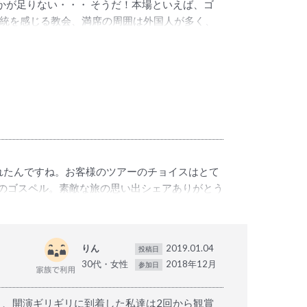
かが足りない・・・ そうだ！本場といえば、ゴ
伝統を感じる教会、満席の周囲は外国人が多く、
。が、これが良かった。開始前には満席で、早目
このツアー、教会で販売している金額と一緒だっ
れたんですね。お客様のツアーのチョイスはとて
のゴスペル。素敵な旅の思い出シェアありがとう
りん
2019.01.04
投稿日
30代・女性
2018年12月
参加日
り、開演ギリギリに到着した私達は2回から観賞