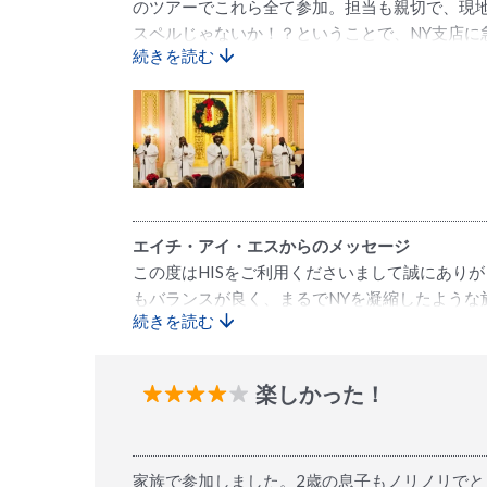
のツアーでこれら全て参加。担当も親切で、現地
スペルじゃないか！？ということで、NY支店に
続きを読む
その雰囲気をさらに感じる。HISさんに案内さ
に行ったのでとても良い席で鑑賞できた。 迫力
たけどHISさん利益とってるのかな？
エイチ・アイ・エスからのメッセージ
この度はHISをご利用くださいまして誠にあり
もバランスが良く、まるでNYを凝縮したよう
続きを読む
ございます。
楽しかった！
家族で参加しました。2歳の息子もノリノリでと