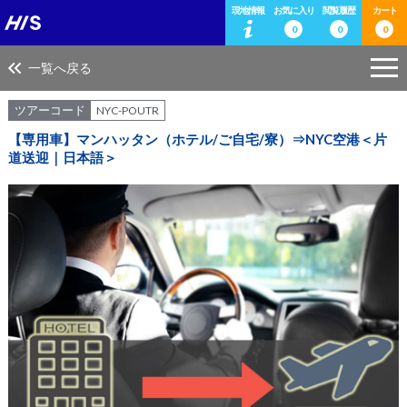
現地情報
お気に入り
閲覧履歴
カート
0
0
0
一覧へ戻る
ツアーコード
NYC-POUTR
【専用車】マンハッタン（ホテル/ご自宅/寮）⇒NYC空港＜片
道送迎｜日本語＞