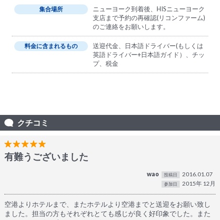
ニューヨーク到着後、HISニューヨーク
集合場所
支店まで予約の再確認(リコンファーム)
のご連絡をお願いします。
送迎代金、日本語ドライバー(もしくは
料金に含まれるもの
英語ドライバー+日本語ガイド）、チッ
プ、税金
クチコミ
有難うございました
wao
2016.01.07
投稿日
2015年 12月
参加日
空港よりホテルまで、またホテルより空港までと送迎をお願い致し
ました。担当の方もそれぞれとても感じが良く好印象でした。また