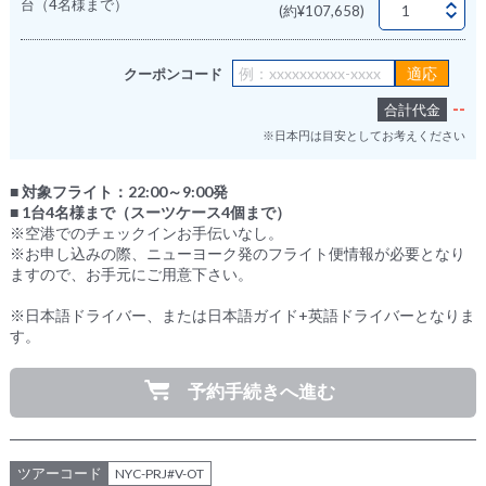
台（4名様まで）
(約¥107,658)
クーポンコード
--
合計代金
※日本円は目安としてお考えください
■ 対象フライト：22:00～9:00発
■ 1台4名様まで（スーツケース4個まで）
※空港でのチェックインお手伝いなし。
※お申し込みの際、ニューヨーク発のフライト便情報が必要となり
ますので、お手元にご用意下さい。
※日本語ドライバー、または日本語ガイド+英語ドライバーとなりま
す。
予約手続きへ進む
ツアーコード
NYC-PRJ#V-OT