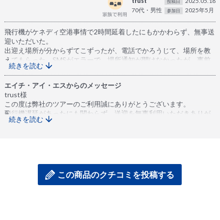
trust
2025.05.18
投稿日
70代・男性
2025年5月
参加日
飛行機がケネディ空港事情で2時間延着したにもかかわらず、無事送
迎いただいた。
出迎え場所が分からずてこずったが、電話でかろうじて、場所を教
えてもらった。SMSがエラーで、場所通知が開けなかったが、事前
続きを読む
にメ−ルで、出迎え場所を連絡する事務が必要と思った。
エイチ・アイ・エスからのメッセージ
trust様
この度は弊社のツアーのご利用誠にありがとうございます。
飛行機遅延があったにも関わらず、送迎を無事利用いただきありが
続きを読む
とうございました。
またのご利用心よりお待ちしております。
この商品のクチコミを投稿する