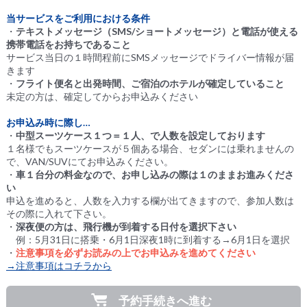
当サービスをご利用における条件
・
テキストメッセージ（SMS/ショートメッセージ）と電話が使える
携帯電話をお持ちであること
サービス当日の１時間程前にSMSメッセージでドライバー情報が届
きます
・
フライト便名と出発時間、ご宿泊のホテルが確定していること
未定の方は、確定してからお申込みください
お申込み時に際し…
・
中型スーツケース１つ＝１人、で人数を設定しております
１名様でもスーツケースが５個ある場合、セダンには乗れませんの
で、VAN/SUVにてお申込みください。
・
車１台分の料金なので、お申し込みの際は１のままお進みくださ
い
申込を進めると、人数を入力する欄が出てきますので、参加人数は
その際に入れて下さい。
・
深夜便の方は、飛行機が到着する日付を選択下さい
例：5月31日に搭乗・6月1日深夜1時に到着する→6月1日を選択
・
注意事項を必ずお読みの上でお申込みを進めてください
→注意事項はコチラから
予約手続きへ進む