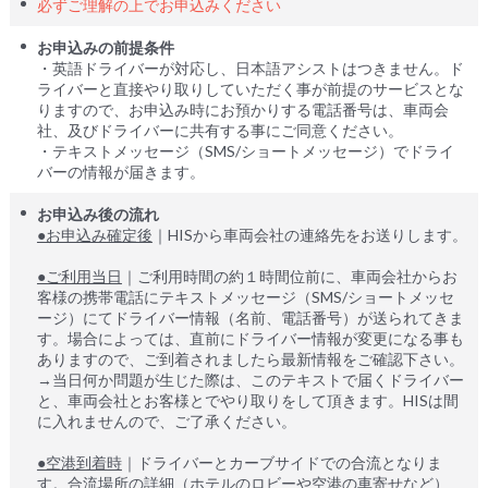
必ずご理解の上でお申込みください
お申込みの前提条件
・英語ドライバーが対応し、日本語アシストはつきません。ド
ライバーと直接やり取りしていただく事が前提のサービスとな
りますので、お申込み時にお預かりする電話番号は、車両会
社、及びドライバーに共有する事にご同意ください。
・テキストメッセージ（SMS/ショートメッセージ）でドライ
バーの情報が届きます。
お申込み後の流れ
●お申込み確定後
｜HISから車両会社の連絡先をお送りします。
●ご利用当日
｜ご利用時間の約１時間位前に、車両会社からお
客様の携帯電話にテキストメッセージ（SMS/ショートメッセ
ージ）にてドライバー情報（名前、電話番号）が送られてきま
す。場合によっては、直前にドライバー情報が変更になる事も
ありますので、ご到着されましたら最新情報をご確認下さい。
→当日何か問題が生じた際は、このテキストで届くドライバー
と、車両会社とお客様とでやり取りをして頂きます。HISは間
に入れませんので、ご了承ください。
●空港到着時
｜ドライバーとカーブサイドでの合流となりま
す。合流場所の詳細（ホテルのロビーや空港の車寄せなど）