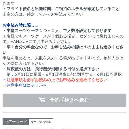
きます
・
フライト便名と出発時間、ご宿泊のホテルが確定していること
未定の方は、確定してからお申込みください
お申込み時に際し…
・
中型スーツケース１つ＝１人、で人数を設定しております
１名様でもスーツケースが５個ある場合、セダンには乗れませんの
で、VAN/SUVにてお申込みください。
・
車１台分の料金なので、お申し込みの際は１のままお進みくださ
い
申込を進めると、人数を入力する欄が出てきますので、参加人数は
その際に入れて下さい。
・
深夜便の方は、飛行機が到着する日付を選択下さい
例：5月31日に搭乗・6月1日深夜1時に到着する→6月1日を選択
・
注意事項を必ずお読みの上でお申込みを進めてください
→注意事項はコチラから
予約手続きへ進む
ツアーコード
NYC-BLBVSIJ