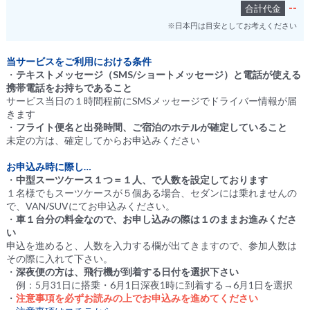
--
合計代金
※日本円は目安としてお考えください
当サービスをご利用における条件
・
テキストメッセージ（SMS/ショートメッセージ）と電話が使える
携帯電話をお持ちであること
サービス当日の１時間程前にSMSメッセージでドライバー情報が届
きます
・
フライト便名と出発時間、ご宿泊のホテルが確定していること
未定の方は、確定してからお申込みください
お申込み時に際し…
・
中型スーツケース１つ＝１人、で人数を設定しております
１名様でもスーツケースが５個ある場合、セダンには乗れませんの
で、VAN/SUVにてお申込みください。
・
車１台分の料金なので、お申し込みの際は１のままお進みくださ
い
申込を進めると、人数を入力する欄が出てきますので、参加人数は
その際に入れて下さい。
・
深夜便の方は、飛行機が到着する日付を選択下さい
例：5月31日に搭乗・6月1日深夜1時に到着する→6月1日を選択
・
注意事項を必ずお読みの上でお申込みを進めてください