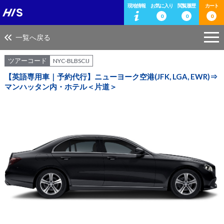
現地情報
お気に入り
閲覧履歴
カート
0
0
0
一覧へ戻る
ツアーコード
NYC-BLBSCIJ
【英語専用車｜予約代行】ニューヨーク空港(JFK, LGA, EWR)⇒
マンハッタン内・ホテル＜片道＞