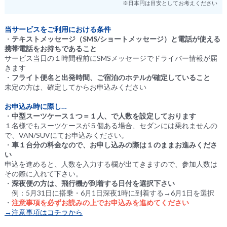
※日本円は目安としてお考えください
当サービスをご利用における条件
・
テキストメッセージ（SMS/ショートメッセージ）と電話が使える
携帯電話をお持ちであること
サービス当日の１時間程前にSMSメッセージでドライバー情報が届
きます
・
フライト便名と出発時間、ご宿泊のホテルが確定していること
未定の方は、確定してからお申込みください
お申込み時に際し…
・
中型スーツケース１つ＝１人、で人数を設定しております
１名様でもスーツケースが５個ある場合、セダンには乗れませんの
で、VAN/SUVにてお申込みください。
・
車１台分の料金なので、お申し込みの際は１のままお進みくださ
い
申込を進めると、人数を入力する欄が出てきますので、参加人数は
その際に入れて下さい。
・
深夜便の方は、飛行機が到着する日付を選択下さい
例：5月31日に搭乗・6月1日深夜1時に到着する→6月1日を選択
・
注意事項を必ずお読みの上でお申込みを進めてください
→注意事項はコチラから