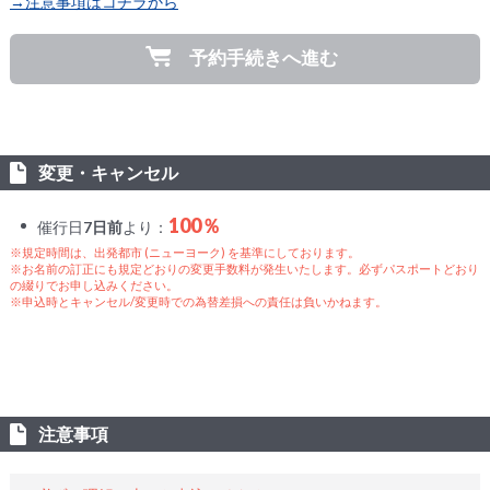
→注意事項はコチラから
予約手続きへ進む
変更・キャンセル
100％
催行日
7日前
より：
※規定時間は、出発都市 (ニューヨーク) を基準にしております。
※お名前の訂正にも規定どおりの変更手数料が発生いたします。必ずパスポートどおり
の綴りでお申し込みください。
※申込時とキャンセル/変更時での為替差損への責任は負いかねます。
注意事項