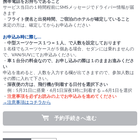
携帯電話をお持ちであること
サービス当日の１時間程前にSMSメッセージでドライバー情報が届
きます
・
フライト便名と出発時間、ご宿泊のホテルが確定していること
未定の方は、確定してからお申込みください
お申込み時に際し…
・
中型スーツケース１つ＝１人、で人数を設定しております
１名様でもスーツケースが５個ある場合、セダンには乗れませんの
で、VAN/SUVにてお申込みください。
・
車１台分の料金なので、お申し込みの際は１のままお進みくださ
い
申込を進めると、人数を入力する欄が出てきますので、参加人数は
その際に入れて下さい。
・
深夜便の方は、飛行機が到着する日付を選択下さい
例：5月31日に搭乗・6月1日深夜1時に到着する→6月1日を選択
・
注意事項を必ずお読みの上でお申込みを進めてください
→注意事項はコチラから
予約手続きへ進む