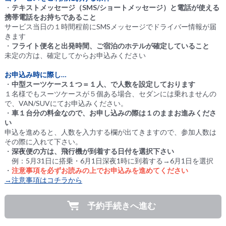
・
テキストメッセージ（SMS/ショートメッセージ）と電話が使える
携帯電話をお持ちであること
サービス当日の１時間程前にSMSメッセージでドライバー情報が届
きます
・
フライト便名と出発時間、ご宿泊のホテルが確定していること
未定の方は、確定してからお申込みください
お申込み時に際し…
・
中型スーツケース１つ＝１人、で人数を設定しております
１名様でもスーツケースが５個ある場合、セダンには乗れませんの
で、VAN/SUVにてお申込みください。
・
車１台分の料金なので、お申し込みの際は１のままお進みくださ
い
申込を進めると、人数を入力する欄が出てきますので、参加人数は
その際に入れて下さい。
・
深夜便の方は、飛行機が到着する日付を選択下さい
例：5月31日に搭乗・6月1日深夜1時に到着する→6月1日を選択
・
注意事項を必ずお読みの上でお申込みを進めてください
→注意事項はコチラから
予約手続きへ進む