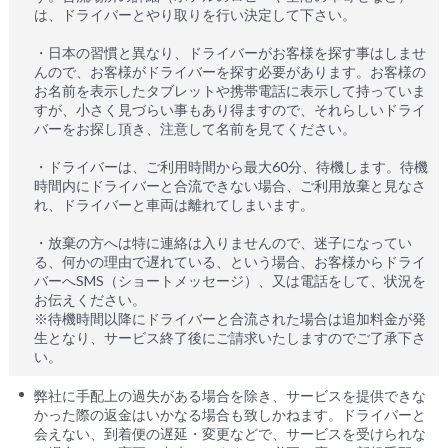
は、ドライバーとやり取りを行い決定して下さい。
・日本の習慣と異なり、ドライバーがお客様を探す事はしませ
んので、お客様がドライバーを探す必要があります。お客様の
お名前を表示したタブレットや携帯電話に表示して持っていま
すが、小さく見づらい事もあり得ますので、それらしいドライ
バーをお探し頂き、注意して名前を見てください。
・ドライバーは、ご利用時間から最大60分、待機します。待機
時間内にドライバーと合流できない場合、ご利用放棄と見なさ
れ、ドライバーと車両は離れてしまいます。
・放棄の方へは特に連絡は入りませんので、迷子になってい
る、何かの理由で遅れている、という場合、お客様からドライ
バーへSMS（ショートメッセージ）、又は電話をして、状況を
お伝えください。
※待機時間以降にドライバーと合流された場合は追加料金が発
生となり、サービス終了後にご請求いたしますのでご了承下さ
い。
弊社に手配上の過失がある場合を除き、サービスを提供できな
かった際の返金はいかなる場合も致しかねます。ドライバーと
会えない、到着便の遅延・変更などで、サービスを受けられな