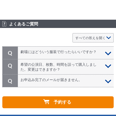
よくあるご質問
劇場にはどういう服装で行ったらいいですか？
Q
特にドレスコードはありません。劇場内は冷房や暖房が
A
希望の公演日、枚数、時間を誤って購入しまし
Q
良く効いていることがあります。夏場はカーデガンや羽
た。変更はできますか？
織りもの、冬場は体温調整ができる服装でご参加下さ
い。
いいえ。ご予約完了時にお手配が完了しております。申
A
お申込み完了のメールが届きません。
Q
し訳ございませんが、お申込後のチケット内容（演目、
日時、枚数、座席エリアなど）は変更、またはキャンセ
お申込完了メールは、お申込時にご登録頂きましたEメ
A
ルはできかねます。お申込み時に100%の変更・キャン
ールへ自動送信されております。メールが届かない原因
セル規定となりますので、十分ご確認頂いた上でお申込
予約する
としまして、大きく4つのケースが考えられます。
下さい。
①申込み時にメールアドレスの綴りを間違った
②迷惑メールに振り分けられてしまった