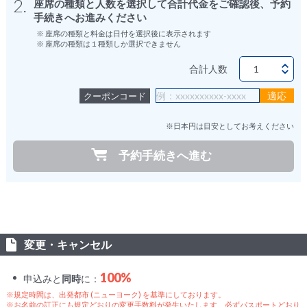
2.
座席の種類と人数を選択して合計代金をご確認後、予約
手続きへお進みください
※ 座席の種類と料金は日付を選択後に表示されます
※ 座席の種類は１種類しか選択できません
合計人数
クーポンコード
※日本円は目安としてお考えください
予約手続きへ進む
変更・キャンセル
100%
申込みと
同時
に：
※規定時間は、出発都市 (ニューヨーク) を基準にしております。
※お名前の訂正にも規定どおりの変更手数料が発生いたします。必ずパスポートどおり