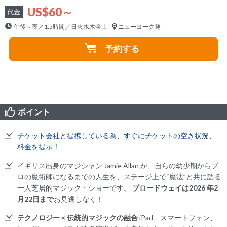
US$60～
代金
午後～夜／1.5時間／日火水木金土
ニューヨーク発
予約する
ポイント
チケット会社と提携している為、すぐにチケットの空き状況、
料金を提示！
イギリス出身のマジシャン Jamie Allan が、自らの幼少期からプ
ロの魔術師になるまでの人生を、ステージ上で“魔法”と共に語る
一人芝居的マジック・ショーです。
ブロードウェイは2026 年2
月22日まで
お見逃しなく！
テクノロジー × 伝統的マジックの融合
iPad、スマートフォン、