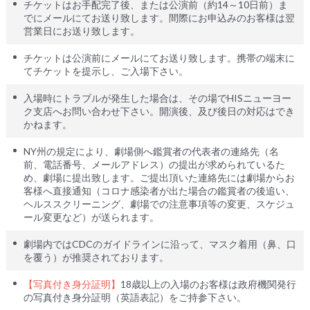
チケットはお手配完了後、または公演前（約14～10日前）ま
でにメールにてお送り致します。間際にお申込みのお客様は翌
営業日にお送り致します。
チケットは公演前にメールにてお送り致します。携帯の端末に
てチケットを提示し、ご入場下さい。
入場時にトラブルが発生した場合は、その場でHISニューヨー
ク支店へお問い合わせ下さい。開演後、及び後日の対応はでき
かねます。
NY州の規定により、劇場側へ鑑賞者の代表者の連絡先（名
前、電話番号、メールアドレス）の提出が求められているた
め、劇場に提出致します。ご提出頂いた連絡先には劇場からお
客様へ直接通知（コロナ感染者が出た場合の鑑賞者の後追い、
ヘルススクリーニング、劇場での注意事項等の変更、スケジュ
ール変更など）が送られます。
劇場内ではCDCのガイドラインに沿って、マスク着用（鼻、口
を覆う）が推奨されております。
【写真付き身分証明】
18歳以上の入場のお客様は政府機関発行
の写真付き身分証明（英語表記）をご持参下さい。