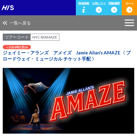
現地情報
お気に入り
閲覧履歴
カート
0
0
0
一覧へ戻る
ツアーコード
NYC-BIAMAZE
～2026年2月26
ジェイミー・アランズ アメイズ Jamie Allan’s AMAZE〈 ブ
ロードウェイ・ミュージカル チケット手配 〉