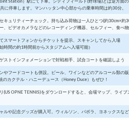
ts Point Station）駅にて下車。シティフィールド(野球場)とは逆方
ress)共に停車します。マンハッタン中心部からの乗車時間は約30分。
セキュリティーチェック。持ち込み荷物は一人ひとつ(約30cm×約30
ー、ビデオカメラなどのレコーディング機器、セルフィー、食べ物
てスマートフォンからチケットを提示、スキャンしてから入場
始時間の約1時間前からスタジアムへ入場可能）
ゲストインフォメーションで対戦相手、試合コートを確認しよう
ンやフードコートも併設。ビール、ワインなどのアルコール類の販
伝統のカクテル・ハニーデュース（Honey Duce）もぜひ！
リ(US OPNE TENNIS)をダウンロードすると、会場マップ、
ャルや記念グッズが購入可。ウィルソン、バボラ、ヨネックスなど