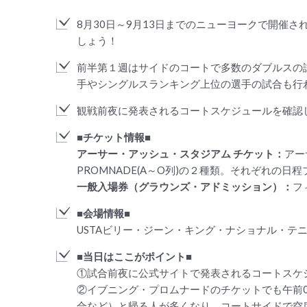
8月30日～9月13日までのニューヨークで開催
しょう！
前半第１週はサイドのコートで多数のダブルスの
手やシングルスランキング上位の選手の試合も行
観戦前夜に発表されるコートスケジュールを確認
■チケット情報■
アーサー・アッシュ・スタジアム チケット：
アー
PROMNADE(A～O列)の２種類。それぞれの
一般入場券（グラウンズ・アドミッション）：
フ
■会場情報■
USTAビリー・ジーン・キング・ナショナル・テニス・センター
■当日はここがポイント■
①試合前夜に公式サイトで発表されるコートスケ
②イブニング・プロムナードのチケットでも午前
合など）と帰る人が多くなり、コートサイドで空