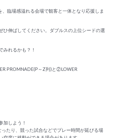
戦を、臨場感溢れる会場で観客と一体となり応援しま
ぜひ伸ばしてください。ダブルスの上位シードの選
でみれるかも？！
ROMNADE(P～Z列)と②LOWER
参加しよう！
なったり、競った試合などでプレー時間が延びる場
い空席に移動ができる場合があります。