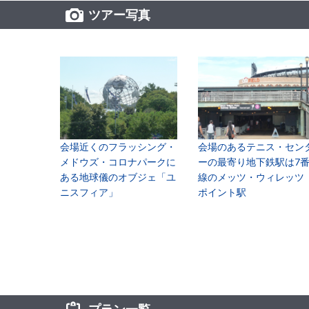
ツアー写真
会場近くのフラッシング・
会場のあるテニス・セン
メドウズ・コロナパークに
ーの最寄り地下鉄駅は7
ある地球儀のオブジェ「ユ
線のメッツ・ウィレッツ
ニスフィア」
ポイント駅
プラン一覧