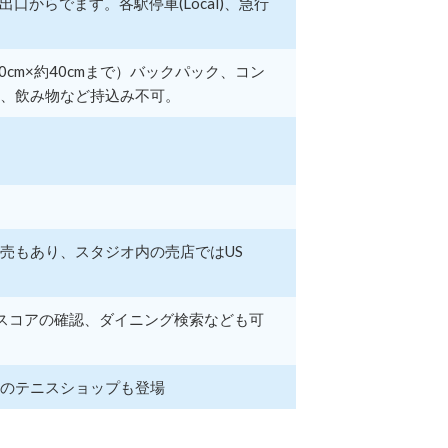
面の出口からでます。各駅停車(Local)、急行
cm×約40cmまで）バックパック、コン
、飲み物など持込み不可。
売もあり、スタジオ内の売店ではUS
ライブスコアの確認、ダイニング検索なども可
のテニスショップも登場