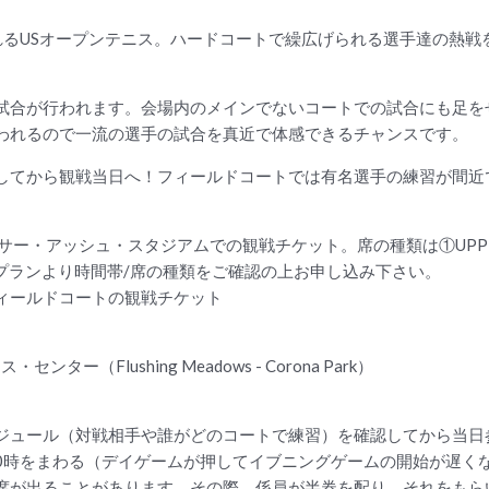
されるUSオープンテニス。ハードコートで繰広げられる選手達の熱
試合が行われます。会場内のメインでないコートでの試合にも足を
われるので一流の選手の試合を真近で体感できるチャンスです。
してから観戦当日へ！フィールドコートでは有名選手の練習が間近
サー・アッシュ・スタジアムでの観戦チケット。席の種類は①UPPER P
日程プランより時間帯/席の種類をご確認の上お申し込み下さい。
ィールドコートの観戦チケット
（Flushing Meadows - Corona Park）
ジュール（対戦相手や誰がどのコートで練習）を確認してから当日
0時をまわる（デイゲームが押してイブニングゲームの開始が遅く
席が出ることがあります。その際、係員が半券を配り、それをもら