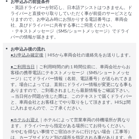
お申込みの前提条件
・英語ドライバーが対応し、日本語アシストはつきません。ド
ライバーと直接やり取りしていただく事が前提のサービスとな
りますので、お申込み時にお預かりする電話番号は、車両会
社、及びドライバーに共有する事にご同意ください。
・テキストメッセージ（SMS/ショートメッセージ）でドライ
バーの情報が届きます。
お申込み後の流れ
●お申込み確定後
｜HISから車両会社の連絡先をお送りします。
●ご利用当日
｜ご利用時間の約１時間位前に、車両会社からお
客様の携帯電話にテキストメッセージ（SMS/ショートメッセ
ージ）にてドライバー情報（名前、電話番号）が送られてきま
す。場合によっては、直前にドライバー情報が変更になる事も
ありますので、ご到着されましたら最新情報をご確認下さい。
→当日何か問題が生じた際は、このテキストで届くドライバー
と、車両会社とお客様とでやり取りをして頂きます。HISは間
に入れませんので、ご了承ください。
●ホテルお迎え
｜ホテルによって営業車両の待機場所が異なり
ます。ドライバーから指定がある場所にてお待ちください。
※やむを得ない事情でご宿泊ホテルに行けない場合（工事等）
は、カーブサイドなど別の場所を指定される事があります。合