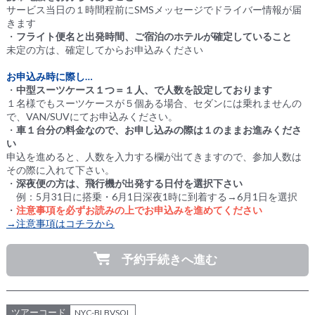
サービス当日の１時間程前にSMSメッセージでドライバー情報が届
きます
・
フライト便名と出発時間、ご宿泊のホテルが確定していること
未定の方は、確定してからお申込みください
お申込み時に際し…
・
中型スーツケース１つ＝１人、で人数を設定しております
１名様でもスーツケースが５個ある場合、セダンには乗れませんの
で、VAN/SUVにてお申込みください。
・
車１台分の料金なので、お申し込みの際は１のままお進みくださ
い
申込を進めると、人数を入力する欄が出てきますので、参加人数は
その際に入れて下さい。
・
深夜便の方は、飛行機が出発する日付を選択下さい
例：5月31日に搭乗・6月1日深夜1時に到着する→6月1日を選択
・
注意事項を必ずお読みの上でお申込みを進めてください
→注意事項はコチラから
予約手続きへ進む
ツアーコード
NYC-BLBVSOL