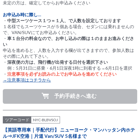
未定の方は、確定してからお申込みください
お申込み時に際し…
・
中型スーツケース１つ＝１人、で人数を設定しております
１名様でもスーツケースが５個ある場合、セダンには乗れませんの
で、VAN/SUVにてお申込みください。
・
車１台分の料金なので、お申し込みの際は１のままお進みくださ
い
申込を進めると、人数を入力する欄が出てきますので、参加人数は
その際に入れて下さい。
・
深夜便の方は、飛行機が出発する日付を選択下さい
例：5月31日に搭乗・6月1日深夜1時に到着する→6月1日を選択
・
注意事項を必ずお読みの上でお申込みを進めてください
→注意事項はコチラから
予約手続きへ進む
ツアーコード
NYC-BLBVSOJ
【英語専用車｜手配代行】 ニューヨーク・マンハッタン内ホテ
ル⇒JFK空港｜片道 Van/SUV 5名様まで