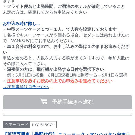
きます
・
フライト便名と出発時間、ご宿泊のホテルが確定していること
未定の方は、確定してからお申込みください
お申込み時に際し…
・
中型スーツケース１つ＝１人、で人数を設定しております
１名様でもスーツケースが５個ある場合、セダンには乗れませんの
で、VAN/SUVにてお申込みください。
・
車１台分の料金なので、お申し込みの際は１のままお進みくださ
い
申込を進めると、人数を入力する欄が出てきますので、参加人数は
その際に入れて下さい。
・
深夜便の方は、飛行機が出発する日付を選択下さい
例：5月31日に搭乗・6月1日深夜1時に到着する→6月1日を選択
・
注意事項を必ずお読みの上でお申込みを進めてください
→注意事項はコチラから
予約手続きへ進む
ツアーコード
NYC-BLBCOL
【英語専用車｜手配代行】 ニューヨーク・マンハッタン内ホテ