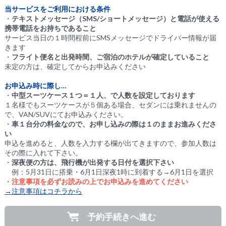
当サービスをご利用における条件
・
テキストメッセージ（SMS/ショートメッセージ）と電話が使える
携帯電話をお持ちであること
サービス当日の１時間程前にSMSメッセージでドライバー情報が届
きます
・
フライト便名と出発時間、ご宿泊のホテルが確定していること
未定の方は、確定してからお申込みください
お申込み時に際し…
・
中型スーツケース１つ＝１人、で人数を設定しております
１名様でもスーツケースが５個ある場合、セダンには乗れませんの
で、VAN/SUVにてお申込みください。
・
車１台分の料金なので、お申し込みの際は１のままお進みくださ
い
申込を進めると、人数を入力する欄が出てきますので、参加人数は
その際に入れて下さい。
・
深夜便の方は、飛行機が出発する日付を選択下さい
例：5月31日に搭乗・6月1日深夜1時に到着する→6月1日を選択
・
注意事項を必ずお読みの上でお申込みを進めてください
→注意事項はコチラから
予約手続きへ進む