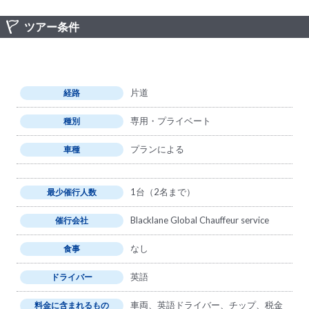
ツアー条件
片道
経路
専用・プライベート
種別
プランによる
車種
1台（2名まで）
最少催行人数
Blacklane Global Chauffeur service
催行会社
なし
食事
英語
ドライバー
車両、英語ドライバー、チップ、税金
料金に含まれるもの