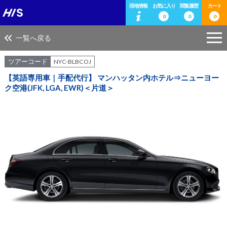
現地情報
お気に入り
閲覧履歴
カート
0
0
0
一覧へ戻る
ツアーコード
NYC-BLBCOJ
【英語専用車｜手配代行】 マンハッタン内ホテル⇒ニューヨー
ク空港(JFK, LGA, EWR)＜片道＞