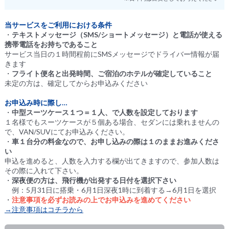
当サービスをご利用における条件
・
テキストメッセージ（SMS/ショートメッセージ）と電話が使える
携帯電話をお持ちであること
サービス当日の１時間程前にSMSメッセージでドライバー情報が届
きます
・
フライト便名と出発時間、ご宿泊のホテルが確定していること
未定の方は、確定してからお申込みください
お申込み時に際し…
・
中型スーツケース１つ＝１人、で人数を設定しております
１名様でもスーツケースが５個ある場合、セダンには乗れませんの
で、VAN/SUVにてお申込みください。
・
車１台分の料金なので、お申し込みの際は１のままお進みくださ
い
申込を進めると、人数を入力する欄が出てきますので、参加人数は
その際に入れて下さい。
・
深夜便の方は、飛行機が出発する日付を選択下さい
例：5月31日に搭乗・6月1日深夜1時に到着する→6月1日を選択
・
注意事項を必ずお読みの上でお申込みを進めてください
→注意事項はコチラから