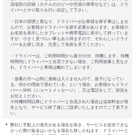
流場所の詳細（ホテルのロビーや空港の車寄せなど）は、ドラ
イバーとやり取りを行い決定して下さい。
・日本の習慣と異なり、ドライバーがお客様を探す事はしませ
んので、お客様がドライバーを探す必要があります。お客様の
お名前を表示したタブレットや携帯電話に表示して持っていま
すが、小さく見づらい事もあり得ますので、それらしいドライ
バーをお探し頂き、注意して名前を見てください。
・ドライバーは、ご利用時間から最大15分、待機します。待機
時間内にドライバーと合流できない場合、ご利用放棄と見なさ
れ、ドライバーと車両は離れてしまいます。
・放棄の方へは特に連絡は入りませんので、迷子になってい
る、何かの理由で遅れている、という場合、お客様からドライ
バーへSMS（ショートメッセージ）、又は電話をして、状況を
お伝えください。
※待機時間以降にドライバーと合流された場合は追加料金が発
生となり、サービス終了後にご請求いたしますのでご了承下さ
い。
弊社に手配上の過失がある場合を除き、サービスを提供できな
かった際の返金はいかなる場合も致しかねます。ドライバーと