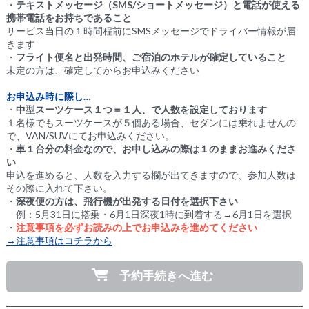
・
テキストメッセージ（SMS/ショートメッセージ）と電話が使える
携帯電話をお持ちであること
サービス当日の１時間程前にSMSメッセージでドライバー情報が届
きます
・
フライト便名と出発時間、ご宿泊のホテルが確定していること
未定の方は、確定してからお申込みください
お申込み時に際し…
・
中型スーツケース１つ＝１人、で人数を設定しております
１名様でもスーツケースが５個ある場合、セダンには乗れませんの
で、VAN/SUVにてお申込みください。
・
車１台分の料金なので、お申し込みの際は１のままお進みくださ
い
申込を進めると、人数を入力する欄が出てきますので、参加人数は
その際に入れて下さい。
・
深夜便の方は、飛行機が出発する日付を選択下さい
例：5月31日に搭乗・6月1日深夜1時に到着する→6月1日を選択
・
注意事項を必ずお読みの上でお申込みを進めてください
→注意事項はコチラから
予約手続きへ進む