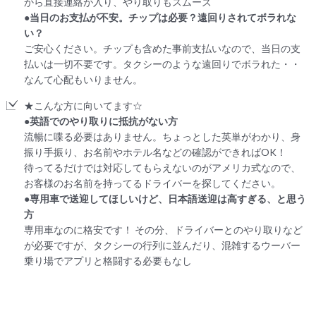
から直接連絡が入り、やり取りもスムーズ
●当日のお支払が不安。チップは必要？遠回りされてボラれな
い？
ご安心ください。チップも含めた事前支払いなので、当日の支
払いは一切不要です。タクシーのような遠回りでボラれた・・
なんて心配もいりません。
★こんな方に向いてます☆
●英語でのやり取りに抵抗がない方
流暢に喋る必要はありません。ちょっとした英単がわかり、身
振り手振り、お名前やホテル名などの確認ができればOK！
待ってるだけでは対応してもらえないのがアメリカ式なので、
お客様のお名前を持ってるドライバーを探してください。
●専用車で送迎してほしいけど、日本語送迎は高すぎる、と思う
方
専用車なのに格安です！ その分、ドライバーとのやり取りなど
が必要ですが、タクシーの行列に並んだり、混雑するウーバー
乗り場でアプリと格闘する必要もなし