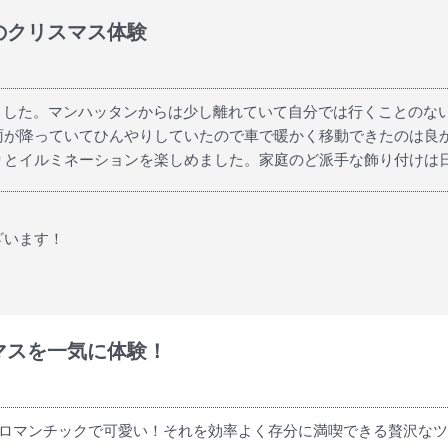
のクリスマス体験
ました。マンハッタンからは少し離れていて自分では行くことのな
雨が降っていてひんやりしていたので車で暖かく移動できたのは良
りとイルミネーションを楽しめました。家庭のど派手な飾り付けは
ざいます！
びいただき、「参加して正解」と感じていただけたことを大変うれし
でゆっくりイルミネーションをご覧いただけたとのこと、まさにそ
マスを一気に体験！
イルミネーションも楽しんでいただけて何よりです。季節や天候に
アーにもご参加ください。お会いできる日をスタッフ一同、楽しみ
もロマンチックで可愛い！それを効率よく存分に満喫できる贅沢な