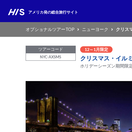
アメリカ発の
総合旅行サイト
オプショナルツアーTOP
ニューヨーク
クリス
ツアーコード
12～1月限定
NYC-AXSMS
クリスマス・イル
ホリデーシーズン期間限