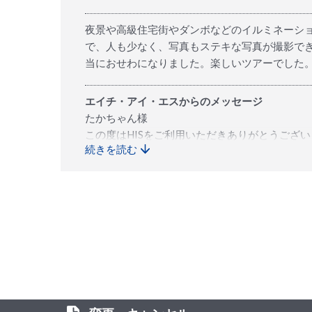
夜景や高級住宅街やダンボなどのイルミネーシ
で、人も少なく、写真もステキな写真が撮影で
当におせわになりました。楽しいツアーでした
エイチ・アイ・エスからのメッセージ
たかちゃん様
この度はHISをご利用いただきありがとうござ
続きを読む
寒い日だったかと思いますが、夜景ツアーお楽
ガイドの励みになりますので、いただいたクチ
またニューヨークにいらっしゃることがあれば
またのお越しをお待ちしております