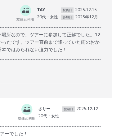
TAY
2025.12.15
投稿日
20代・女性
2025年12月
参加日
い場所なので、ツアーに参加して正解でした。12
かったです。ツアー直前まで降っていた雨のおか
日本ではみられない迫力でした！
く思います。12月の寒さや雨の中でも、車内で
の日ならではの特別な体験でしたね。
さりー
2025.12.12
投稿日
よって雰囲気が変わるのも、ダイカーハイツの魅
20代・女性
にしております。
ツアーでした！