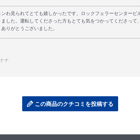
ョンわ見られてとても嬉しかったです。ロックフェラーセンタービル
きました。運転してくださった方もとても気をつかってくださって
。ありがとうございました。
います。
しみいただいたとのこと安心いたしました。
コミは共有させていただきます。
、ぜひお声がけください。
この商品のクチコミを投稿する