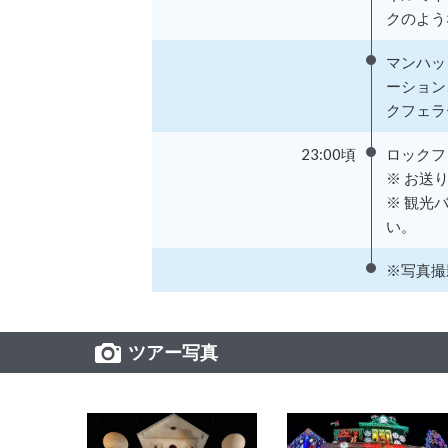
クのよう
マンハッ
ーション
クフェラ
23:00頃
ロックフ
※ お送
※ 観光
い。
※写真撮
ツアー写真