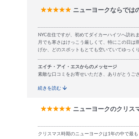
ニューヨークならでは
NYC在住ですが、初めてダイカーハイツへ訪れ
月でも寒さはけっこう厳しくて、特にこの日は
げか、どのスポットもとても空いていてゆっく
エイチ・アイ・エスからのメッセージ
素敵な口コミをお寄せいただき、ありがとうご
続きを読む
初めてのダイカーハイツ訪問に当ツアーをお選
暖かく快適に移動しながら、混雑の少ない状況
ニューヨークのクリス
日本ではなかなか見られない、迫力満点の家庭
力の一つかと思います。
また機会がございましたら、ぜひ別の季節やツ
クリスマス時期のニューヨークは1年の中で最