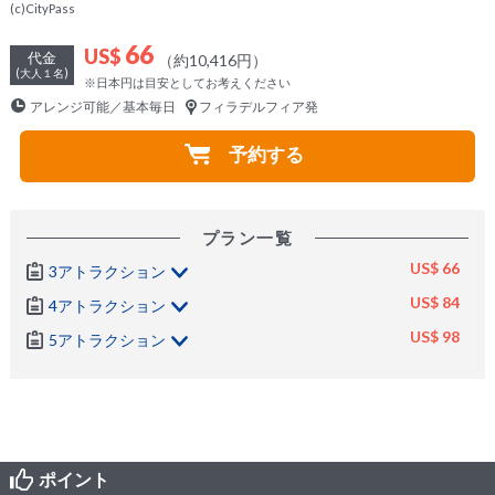
(c)CityPass
66
US$
代金
（約10,416円）
(大人１名)
※日本円は目安としてお考えください
アレンジ可能／基本毎日
フィラデルフィア発
予約する
プラン一覧
US$ 66
3アトラクション
US$ 84
4アトラクション
US$ 98
5アトラクション
ポイント