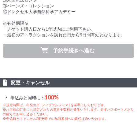
⑨バーンズ・コレクション
⑩ドレクセル大学自然科学アカデミー
※有効期限※
・チケット購入日から1年以内にご利用下さい。
・最初のアトラクションを訪れた日から9日間有効となります。
予約手続きへ進む
変更・キャンセル
100%
申込みと
同時
に：
※規定時間は、出発都市 (フィラデルフィア) を基準にしております。
※お名前の訂正にも規定どおりの変更手数料が発生いたします。必ずパスポートどおり
の綴りでお申し込みください。
※申込時とキャンセル/変更時での為替差損への責任は負いかねます。