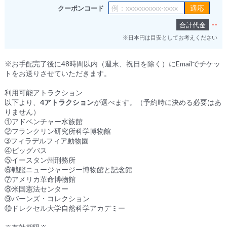
クーポンコード
--
合計代金
※日本円は目安としてお考えください
※お手配完了後に48時間以内（週末、祝日を除く）にEmailでチケッ
トをお送りさせていただきます。
利用可能アトラクション
以下より、
4アトラクション
が選べます。（予約時に決める必要はあ
りません）
①アドベンチャー水族館
②フランクリン研究所科学博物館
➂フィラデルフィア動物園
④ビッグバス
⑤イースタン州刑務所
⑥戦艦ニュージャージー博物館と記念館
⑦アメリカ革命博物館
⑧米国憲法センター
⑨バーンズ・コレクション
⑩ドレクセル大学自然科学アカデミー