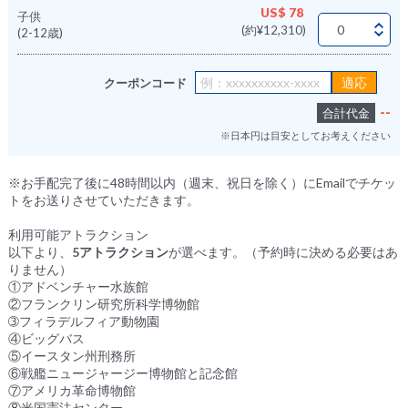
US$ 78
子供
(約¥12,310)
(2-12歳)
クーポンコード
--
合計代金
※日本円は目安としてお考えください
※お手配完了後に48時間以内（週末、祝日を除く）にEmailでチケッ
トをお送りさせていただきます。
利用可能アトラクション
以下より、
5アトラクション
が選べます。（予約時に決める必要はあ
りません）
①アドベンチャー水族館
②フランクリン研究所科学博物館
➂フィラデルフィア動物園
④ビッグバス
⑤イースタン州刑務所
⑥戦艦ニュージャージー博物館と記念館
⑦アメリカ革命博物館
⑧米国憲法センター