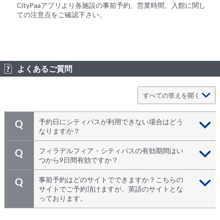
CityPaaアプリより各施設の事前予約、営業時間、入館に関し
ての注意点をご確認下さい。
よくあるご質問
予約日にシティパスが利用できない場合はどう
Q
なりますか？
ご予約日に関わらずお申込み日から1年以内にご利用頂
A
フィラデルフィア・シティパスの有効期間はい
Q
く必要があります。お送りするチケットに引換日の期限
つから9日間有効ですか？
の記載があります。
最初のアトラクションで使用開始してから9日間有効と
A
事前予約はどのサイトでできますか？こちらの
Q
なります。
サイトでご予約頂けますが、英語のサイトとな
っております。
事前予約のサイトはこちら
A