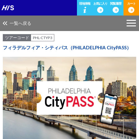
現地情報
お気に入り
閲覧履歴
カート
0
0
0
一覧へ戻る
ツアーコード
PHL-CTYP3
フィラデルフィア・シティパス（PHILADELPHIA CityPASS）