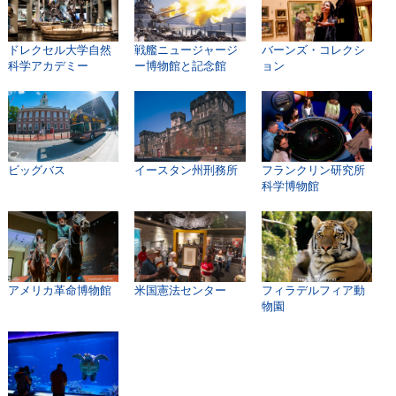
ドレクセル大学自然
戦艦ニュージャージ
バーンズ・コレクシ
科学アカデミー
ー博物館と記念館
ョン
ビッグバス
イースタン州刑務所
フランクリン研究所
科学博物館
アメリカ革命博物館
米国憲法センター
フィラデルフィア動
物園