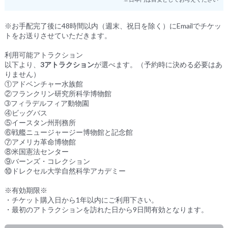
※お手配完了後に48時間以内（週末、祝日を除く）にEmailでチケッ
トをお送りさせていただきます。
利用可能アトラクション
以下より、
3アトラクション
が選べます。（予約時に決める必要はあ
りません）
①アドベンチャー水族館
②フランクリン研究所科学博物館
➂フィラデルフィア動物園
④ビッグバス
⑤イースタン州刑務所
⑥戦艦ニュージャージー博物館と記念館
⑦アメリカ革命博物館
⑧米国憲法センター
⑨バーンズ・コレクション
⑩ドレクセル大学自然科学アカデミー
※有効期限※
・チケット購入日から1年以内にご利用下さい。
・最初のアトラクションを訪れた日から9日間有効となります。