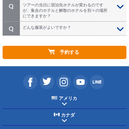
もちろんです！日本から弊社及び他社のパッケージツア
A
ツアーの当日に宿泊先ホテルが変わるのです
Q
ーでお越しの方、個人旅行の方、団体旅行の方、サンフ
が、集合のホテルと解散のホテルを別々の場所
ランシスコやアメリカ国内にお住まいの方、その他の国
にできますか？
からお越しの方、どなた様でも歓迎しております！
ツアーにはスーツケースなどのお荷物はお持込み不可と
A
どんな服装がよいですか？
Q
なりますので、集合と解散は同じホテルとさせて頂きま
す。集合ホテルのベルデスクもしくはフロントデスクに
カジュアルなもので問題ございませんが、 夏でも霧が
A
お荷物を出発前に預けた上でツアーにご参加頂き、ツア
出ると寒くなりますので、上着を持参してください。
ー後に各自でご移動下さい。
予約する
アメリカ
カナダ