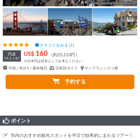
クチコミをみる (1)
160
US$
代金
（約25,210円）
(大人１名)
※日本円は目安としてお考えください
午前／約3.5／基本毎日
日本語ガイド
サンフランシスコ発
予約する
ポイント
市内のおすすめ観光スポットを半日で効率的にまわるツアー！