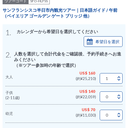
ツアーコード
SFO-HLFSS
サンフランシスコ半日市内観光ツアー｜日本語ガイド / 午前
（ベイエリア ゴールデン ゲート ブリッジ 他）
1.
カレンダーから希望日を選択してください
希望日を選択
2.
人数を選択して合計代金をご確認後、予約手続きへお進
みください
（※ツアー参加時の年齢で選択）
US$ 160
大人
(約¥25,210)
US$ 140
子供
(約¥22,059)
(2-11歳)
US$ 70
幼児
(約¥11,030)