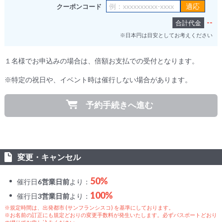
クーポンコード
--
合計代金
※日本円は目安としてお考えください
１名様でお申込みの場合は、倍額お支払での受付となります。
※特定の祝日や、イベント時は催行しない場合があります。
予約手続きへ進む
変更・キャンセル
50%
催行日
6営業日前
より：
100%
催行日
3営業日前
より：
※規定時間は、出発都市 (サンフランシスコ) を基準にしております。
※お名前の訂正にも規定どおりの変更手数料が発生いたします。必ずパスポートどおり