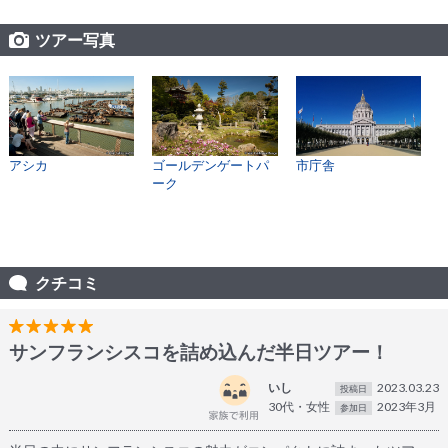
ツアー写真
アシカ
ゴールデンゲートパ
市庁舎
ーク
クチコミ
サンフランシスコを詰め込んだ半日ツアー！
いし
2023.03.23
投稿日
30代・女性
2023年3月
参加日