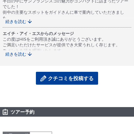
半日の中にサンフランシスコの魅力がコンパクトに詰まったツアー
でした！
街中の主要なスポットをガイドさんに車で案内していただきまし
た。
続きを読む
ミッション地区や中華街など特色ある地域が入り混じった街並み。
ツインピークスからの展望(すごい霧でしたが笑) 。
エイチ・アイ・エスからのメッセージ
ドラマで見たままのゴールデンゲートブリッジ…などなどを楽しみ、
この度はHISをご利用頂き誠にありがとうございます。
最後はフィッシャーマンズワーフで、1時間ほど自由時間をいただい
ご満足いただけたサービスが提供でき大変うれしく存じます。
て、レストランで美味しい海鮮を楽しみました。
コメントを頂き感謝いたします。
続きを読む
今後共HISを宜しくお願い致します。
私たちは前日までに自分たちでも街歩きをしていて、ある程度知っ
たつもりでしたが、
ガイドさんに見所や歴史、街の人たちの生活ぶりを教えて頂くこと
で、同じ光景でもより鮮やかに見えました。
クチコミを投稿する
街中には治安の悪い地域もありますが、大きな車で巡るので安心で
きました。
たった半日でサンフランシスコを知れるので、その後にじっくり自
分で街歩きするのも楽しいと思います。
ツアー予約
とってもちょうど良く充実したツアーでした！