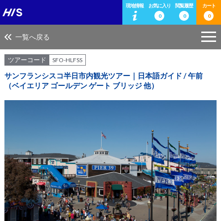
現地情報
お気に入り
閲覧履歴
カート
0
0
0
一覧へ戻る
ツアーコード
SFO-HLFSS
サンフランシスコ半日市内観光ツアー｜日本語ガイド / 午前
（ベイエリア ゴールデン ゲート ブリッジ 他）