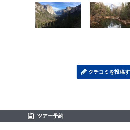
写真撮影では、ここから見ると綺麗ですとか撮
自由時間ではヨセミテ滝まで散策することがで
ガイドさんからヨセミテのことや、滞在先のサ
を進めていきました。
次は緑の深まる春や紅葉の秋など、何度でも訪
クチコミを投稿す
ツアー予約