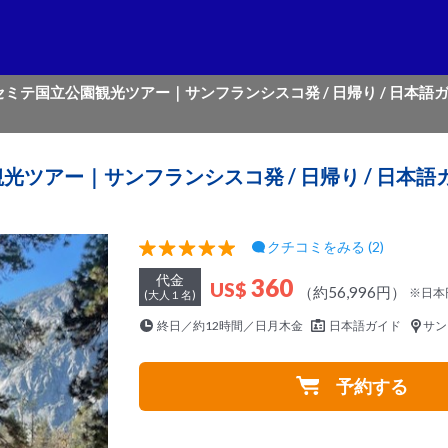
セミテ国立公園観光ツアー｜サンフランシスコ発 / 日帰り / 日本語ガ
ツアー｜サンフランシスコ発 / 日帰り / 日本語ガ
クチコミをみる (2)
代金
360
US$
（約56,996円）
※日本
(大人１名)
終日／約12時間／日月木金
日本語ガイド
サン
予約する