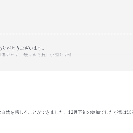
にありがとうございます。
提供できて、我々もうれしい限りです。
謝申し上げます。
す。
大自然を感じることができました。12月下旬の参加でしたが雪はほ
で、詳しく説明して下さいます。4時間のドライブでも楽しく過ご