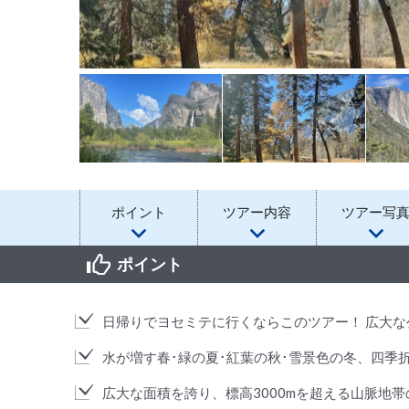
ポイント
ツアー内容
ツアー写
ポイント
日帰りでヨセミテに行くならこのツアー！ 広大
水が増す春･緑の夏･紅葉の秋･雪景色の冬、四季
広大な面積を誇り、標高3000mを超える山脈地