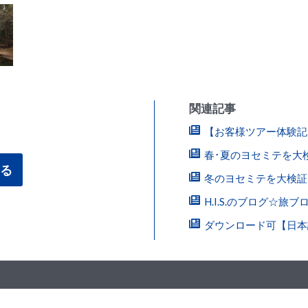
影ポイントなども教えてもらえるので、携帯でも満足のいく写真が
き、まるで修学旅行の時のようにはしゃいでしまいました。
ンフランシスコなどのことも色々と教えて頂いたので、ツアー参加
れてみたいと思える場所でした。満足のいく楽しい時間を本当にあ
関連記事
【お客様ツアー体験記
春･夏のヨセミテを大
る
冬のヨセミテを大検証
H.I.S.のブログ☆旅
ダウンロード可【日本