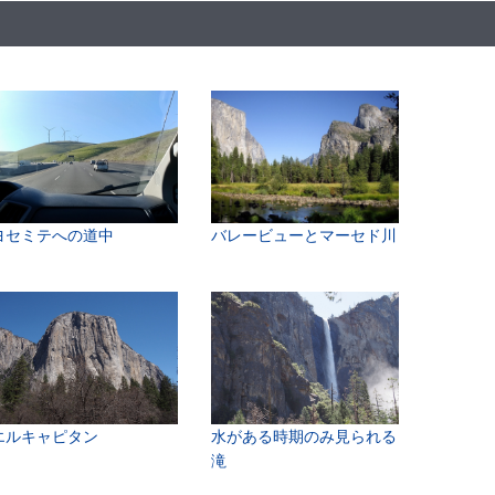
ヨセミテへの道中
バレービューとマーセド川
エルキャピタン
水がある時期のみ見られる
滝