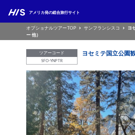
アメリカ発の
総合旅行サイト
オプショナルツアーTOP
サンフランシスコ
ヨ
ー 他）
ヨセミテ国立公園観光
ツアーコード
SFO-YNPTR