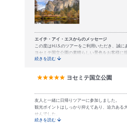
エイチ・アイ・エスからのメッセージ
この度はH.I.S.のツアーをご利用いただき、誠
ヨセミテ国立公園の素晴らしい景色をお客様に
続きを読む
また、お美しい写真も掲載いただき、心より感
今後ともご愛顧のほどよろしくお願いいたしま
ヨセミテ国立公園
友人と一緒に日帰りツアーに参加しました。
観光ポイントはしっかり抑えてあり、迫力ある
せんでした。
続きを読む
ガイド兼ドライバーさんが日本語がとても上手