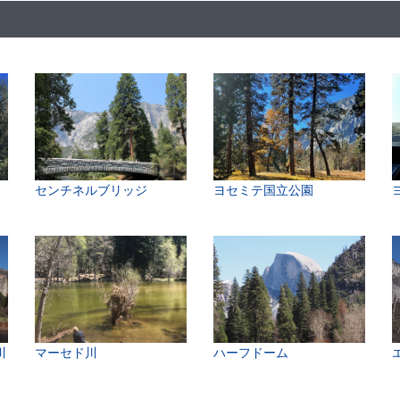
センチネルブリッジ
ヨセミテ国立公園
川
マーセド川
ハーフドーム