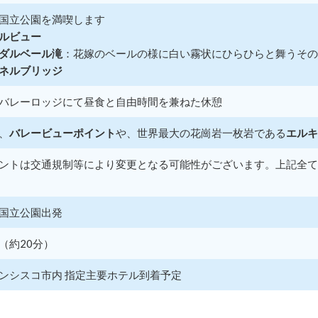
国立公園を満喫します
ルビュー
ダルベール滝
：花嫁のベールの様に白い霧状にひらひらと舞うその
ネルブリッジ
バレーロッジにて昼食と自由時間を兼ねた休憩
、
バレービューポイント
や、世界最大の花崗岩一枚岩である
エルキ
ントは交通規制等により変更となる可能性がございます。上記全て
国立公園出発
（約20分）
ンシスコ市内 指定主要ホテル到着予定