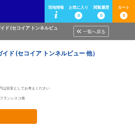
現地情報
お気に入り
閲覧履歴
カート
0
0
0
イド (セコイア トンネルビュ
一覧へ戻る
イド (セコイア トンネルビュー 他）
円は目安としてお考えください
フランシスコ発