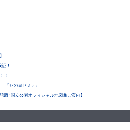
たくさん撮れました。
後の旅行中は『ガイドさん曰く〜』を口癖に観光
りがとうございました！
】
検証！
！！
ブロ 『冬のヨセミテ』
語版･国立公園オフィシャル地図兼ご案内】