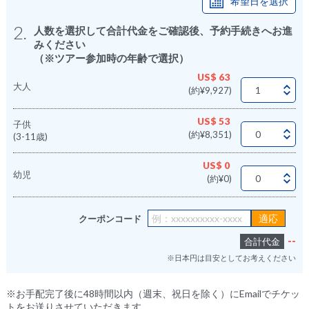
希望日を選択
2.
人数を選択して合計代金をご確認後、予約手続きへお進
みください
（※ツアー参加時の年齢で選択）
US$ 63
大人
(約¥9,927)
US$ 53
子供
(約¥8,351)
(3-11歳)
US$ 0
幼児
(約¥0)
クーポンコード
--
合計代金
※日本円は目安としてお考えください
※お手配完了後に48時間以内（週末、祝日を除く）にEmailでチケッ
トをお送りさせていただきます。