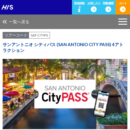
現地情報
お気に入り
閲覧履歴
カート
0
0
0
一覧へ戻る
ツアーコード
SAT-CTYPS
サンアントニオ シティパス (SAN ANTONIO CITY PASS) 4アト
ラクション