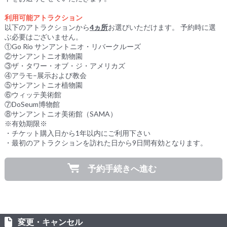
利用可能アトラクション
以下のアトラクションから
4ヵ所
お選びいただけます。 予約時に選
ぶ必要はございません。
①Go Rio サンアントニオ・リバークルーズ
②サンアントニオ動物園
③ザ・タワー・オブ・ジ・アメリカズ
④アラモ–展示および教会
⑤サンアントニオ植物園
⑥ウィッテ美術館
⑦DoSeum博物館
⑧サンアントニオ美術館（SAMA）
※有効期限※
・チケット購入日から1年以内にご利用下さい
・最初のアトラクションを訪れた日から9日間有効となります。
予約手続きへ進む
変更・キャンセル