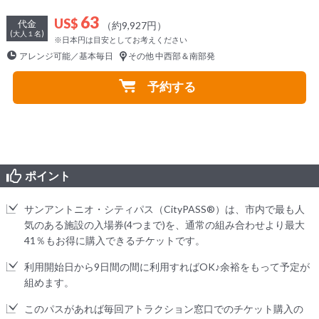
63
US$
代金
（約9,927円）
(大人１名)
※日本円は目安としてお考えください
アレンジ可能／基本毎日
その他 中西部＆南部発
予約する
ポイント
サンアントニオ・シティパス（CityPASS®）は、市内で最も人
気のある施設の入場券(4つまで)を、通常の組み合わせより最大
41％もお得に購入できるチケットです。
利用開始日から9日間の間に利用すればOK♪余裕をもって予定が
組めます。
このパスがあれば毎回アトラクション窓口でのチケット購入の