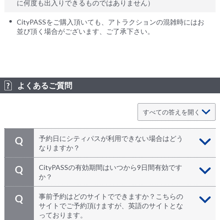
に何度も出入りできるものではありません）
CityPASSをご購入頂いても、アトラクションの混雑時にはお
並び頂く場合がございます、ご了承下さい。
よくあるご質問
予約日にシティパスが利用できない場合はどう
Q
なりますか？
システム上ご希望日をお選び頂かないと、お申込み頂け
A
CityPASSの有効期間はいつから9日間有効です
Q
なくなっております。シティーパスはお申し込み日から
か？
1年以内にご利用頂く必要がございます。（初回アトラ
クション利用後は9日間有効）
最初のアトラクションで使用開始してから9日間有効と
A
事前予約はどのサイトでできますか？こちらの
Q
なります。
サイトでご予約頂けますが、英語のサイトとな
っております。