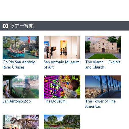
ツアー写真
Go Rio San Antonio
San Antonio Museum
The Alamo — Exhibit
River Cruises
of Art
and Church
San Antonio Zoo
The DoSeum
The Tower of The
Americas