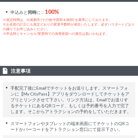
100%
申込みと
同時
に：
※規定時間は、出発都市 (その他 中西部＆南部) を基準にしております。
※お名前の訂正にも規定どおりの変更手数料が発生いたします。必ずパスポートどおり
の綴りでお申し込みください。
※申込時とキャンセル/変更時での為替差損への責任は負いかねます。
注意事項
手配完了後にEmailでチケットをお送りします。スマートフォ
ンに【My CityPass】アプリをダウンロードしてチケットをア
プリとリンクさせて下さい。リンク方法は、Emailでお送りす
るチケットにあるQRコード、もしくは予約番号を入力で完了
します。そこからアトラクションの予約をしていただきます。
スマートフォンやタブレットの端末画面にてチケットのQRコ
ードかバーコードをアトラクション窓口にて提示下さい。