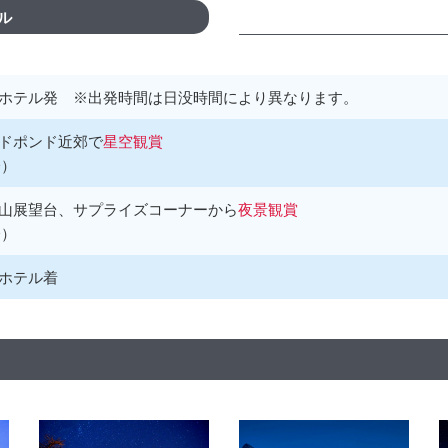
ル
ホテル発 ※出発時間は日没時間により異なります。
ドポンド近郊で
星空観賞
分）
山展望台、サプライズコーナーから
夜景観賞
分）
ホテル着