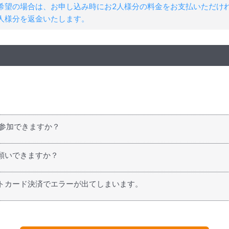
希望の場合は、お申し込み時にお2人様分の料金をお支払いただけ
人様分を返金いたします。
も参加できますか？
カナダにお越しになる方、個人旅行で来られる方、カナダなど海外
願いできますか？
る場合の航空券や鉄道およびバスの乗車券などもお気軽にお申し付け
トカード決済でエラーが出てしまいます。
申し込みの際、「STEP 2 参加者情報入力」のメモ欄にご記入の
I.S.カナダにお問い合わせください。担当者が直接対応させていた