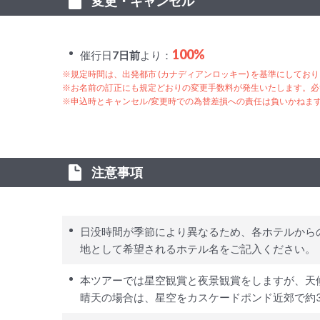
変更・キャンセル
100%
催行日
7日前
より：
※規定時間は、出発都市 (カナディアンロッキー) を基準にしてお
※お名前の訂正にも規定どおりの変更手数料が発生いたします。必
※申込時とキャンセル/変更時での為替差損への責任は負いかねま
注意事項
日没時間が季節により異なるため、各ホテルからの
地として希望されるホテル名をご記入ください。
本ツアーでは星空観賞と夜景観賞をしますが、天
晴天の場合は、星空をカスケードポンド近郊で約3