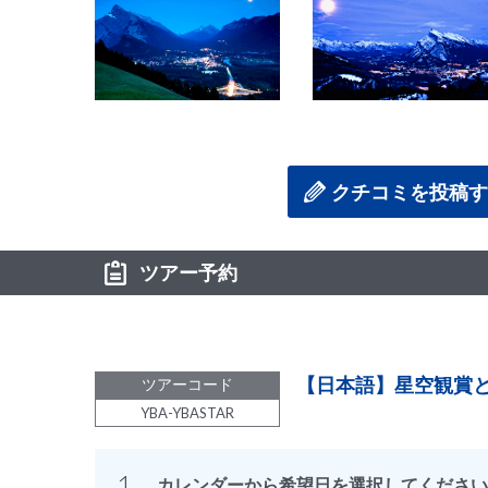
クチコミを投稿す
ツアー予約
【日本語】星空観賞と
ツアーコード
YBA-YBASTAR
1.
カレンダーから希望日を選択してください