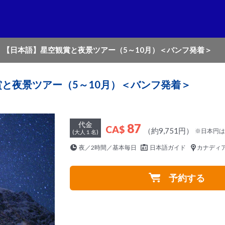
【日本語】星空観賞と夜景ツアー（5～10月）＜バンフ発着＞
と夜景ツアー（5～10月）＜バンフ発着＞
代金
87
CA$
（約9,751円）
※日本円は
(大人１名)
夜／2時間／基本毎日
日本語ガイド
カナディ
予約する