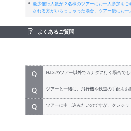
最少催行人数が２名様のツアーにお一人参加をご
される方がいらっしゃった場合、ツアー後にお一
よくあるご質問
H.I.S.のツアー以外でカナダに行く場合で
Q
どうぞご参加ください。日本発のツアーで
A
ツアーと一緒に、飛行機や鉄道の手配もお
Q
す！
もちろん承ります！ カナダ国内で移動され
A
ツアーに申し込みたいのですが、クレジッ
Q
得な料金でご利用いただけます。ツアーにお
万が一、カード決済ができない場合は、H.
A
⇒
お問い合わせ