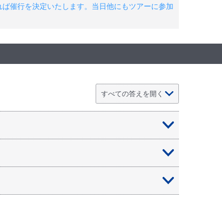
れば催行を決定いたします。当日他にもツアーに参加
にお住まいの方、どなたでもお申込みいただけま
ください。バンフ以外のホテルもH.I.S.だけのお
上お問い合わせください。
だきます。