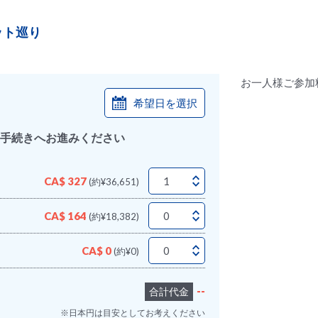
ット巡り
お一人様ご参加料
希望日を選択
手続きへお進みください
CA$ 327
(約¥36,651)
CA$ 164
(約¥18,382)
CA$ 0
(約¥0)
--
合計代金
※日本円は目安としてお考えください