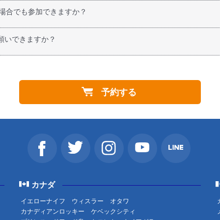
行く場合でも参加できますか？
れる方、カナダなど海外にお住まいの方、どなたでもお申込みいた
願いできますか？
りません。ご希望の場合は関連会社をご案内致しますので、お気軽に
予約する
カナダ
イエローナイフ
ウィスラー
オタワ
カナディアンロッキー
ケベックシティ