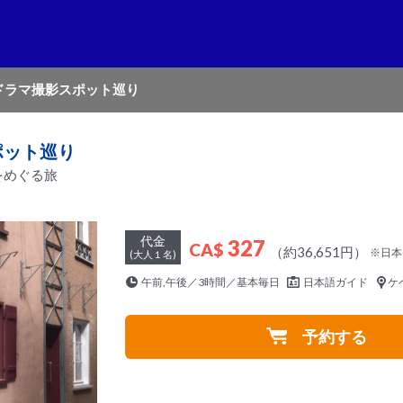
ドラマ撮影スポット巡り
ポット巡り
をめぐる旅
代金
327
CA$
（約36,651円）
※日本
(大人１名)
午前,午後／3時間／基本毎日
日本語ガイド
ケ
予約する