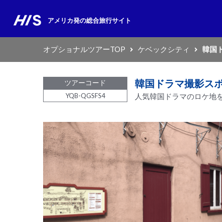
アメリカ発の
総合旅行サイト
オプショナルツアーTOP
ケベックシティ
韓国
韓国ドラマ撮影ス
ツアーコード
YQB-QGSFS4
人気韓国ドラマのロケ地