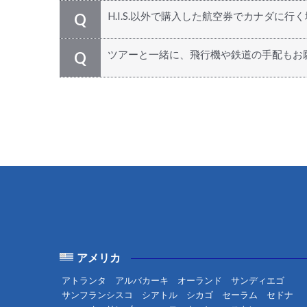
H.I.S.以外で購入した航空券でカナダに
Q
どうぞご参加ください！ 個人旅行で来ら
A
ツアーと一緒に、飛行機や鉄道の手配もお
Q
HISカナダでは航空券の手配を行ってお
A
アメリカ
アトランタ
アルバカーキ
オーランド
サンディエゴ
サンフランシスコ
シアトル
シカゴ
セーラム
セドナ