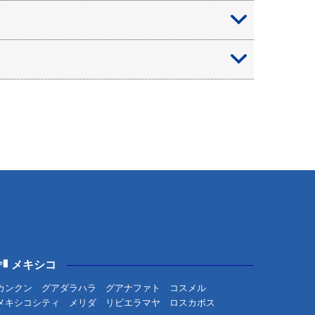
だけます！
お申し付けください。
メキシコ
カンクン
グアダラハラ
グアナファト
コスメル
メキシコシティ
メリダ
リビエラマヤ
ロスカボス