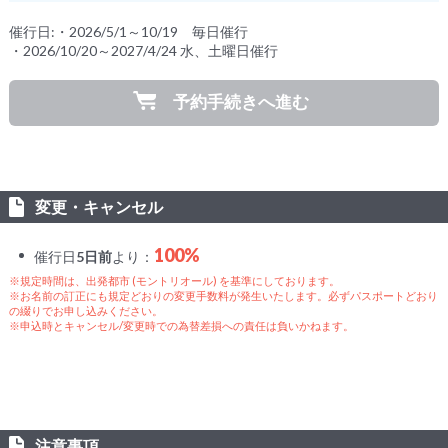
催行日:・2026/5/1～10/19 毎日催行
・2026/10/20～2027/4/24 水、土曜日催行
予約手続きへ進む
変更・キャンセル
100%
催行日
5日前
より：
※規定時間は、出発都市 (モントリオール) を基準にしております。
※お名前の訂正にも規定どおりの変更手数料が発生いたします。必ずパスポートどおり
の綴りでお申し込みください。
※申込時とキャンセル/変更時での為替差損への責任は負いかねます。
注意事項