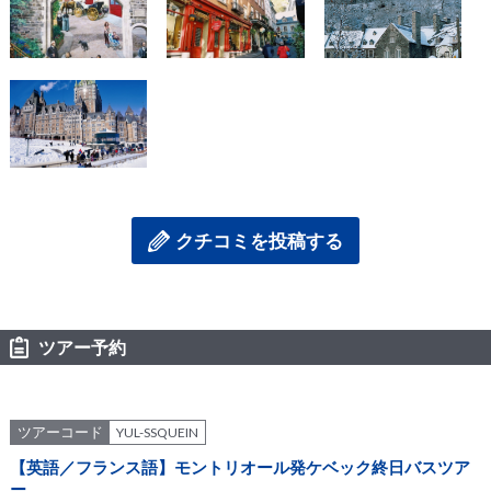
クチコミを投稿する
ツアー予約
ツアーコード
YUL-SSQUEIN
【英語／フランス語】モントリオール発ケベック終日バスツア
ー