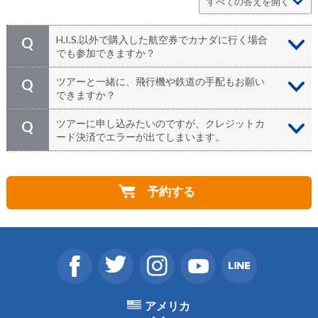
H.I.S.以外で購入した航空券でカナダに行く場合
Q
でも参加できますか？
どうぞご参加ください！ 個人旅行で来られる方、カナ
A
ツアーと一緒に、飛行機や鉄道の手配もお願い
Q
ダなど海外にお住まいの方、どなたでもお申込みいただ
できますか？
けます！
もちろん承ります！ カナダ国内で移動される場合の航
A
ツアーに申し込みたいのですが、クレジットカ
Q
空券や鉄道およびバスの乗車券などもお気軽にお申し付
ード決済でエラーが出てしまいます。
けください。ホテルもH.I.S.だけのお得な料金でご利用
いただけます。ツアーにお申し込みの際、「STEP 2 参
万が一、カード決済ができない場合は、H.I.S.カナダに
A
加者情報入力」のメモ欄にご記入の上お問い合わせくだ
お問い合わせください。担当者が直接対応させていただ
さい。
予約する
きます。
⇒
お問い合わせ
アメリカ