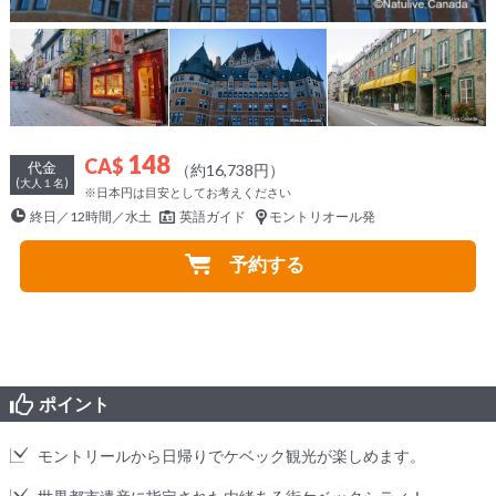
148
CA$
代金
（約16,738円）
(大人１名)
※日本円は目安としてお考えください
終日／12時間／水土
英語ガイド
モントリオール発
予約する
ポイント
モントリールから日帰りでケベック観光が楽しめます。