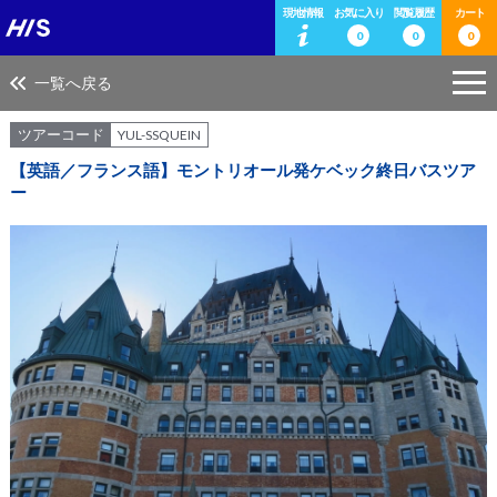
現地情報
お気に入り
閲覧履歴
カート
0
0
0
一覧へ戻る
ツアーコード
YUL-SSQUEIN
【英語／フランス語】モントリオール発ケベック終日バスツア
ー