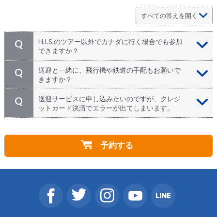
H.I.S.のツアー以外でカナダに行く場合でも参加
Q
できますか？
どうぞご参加ください。日本発のツアーでカナダにお越
A
送迎と一緒に、飛行機や鉄道の手配もお願いで
Q
しになる方、個人旅行で来られる方、カナダなど海外に
きますか？
お住まいの方、どなたでもお申込みいただけます！
HISカナダでは航空券の手配を行っておりません。ご希
A
送迎サービスに申し込みたいのですが、クレジ
Q
望の場合は関連会社をご案内致しますので、お気軽にお
ットカード決済でエラーが出てしまいます。
申し付けください。
万が一、カード決済ができない場合は、H.I.S.カナダに
A
お問い合わせください。担当者が直接対応させていただ
予約する
きます。
⇒
お問い合わせ