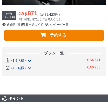
871
CA$
代金
（約98,423円）
(大人１名)
※日本円は目安としてお考えください
3時間時間
日本語ガイド
バンクーバー発
予約する
プラン一覧
CA$ 871
<1-3名様>
CA$ 985
<4-9名様>
ポイント