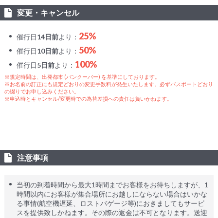
変更・キャンセル
25%
催行日
14日前
より：
50%
催行日
10日前
より：
100%
催行日
5日前
より：
※規定時間は、出発都市 (バンクーバー) を基準にしております。
※お名前の訂正にも規定どおりの変更手数料が発生いたします。必ずパスポートどおり
の綴りでお申し込みください。
※申込時とキャンセル/変更時での為替差損への責任は負いかねます。
注意事項
当初の到着時間から最大1時間までお客様をお待ちしますが、1
時間以内にお客様が集合場所にお越しにならない場合はいかな
る事情(航空機遅延、ロストバゲージ等)におきましてもサービ
スを提供致しかねます。その際の返金は不可となります。送迎