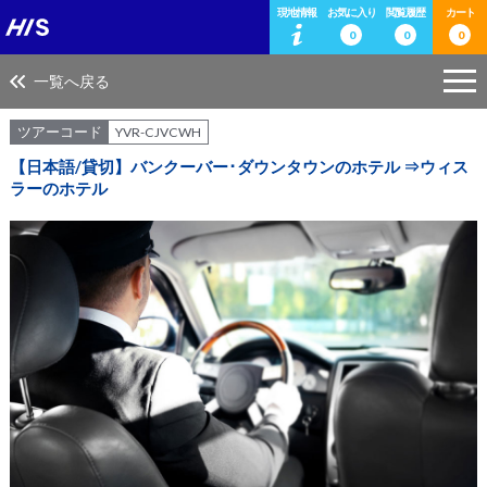
現地情報
お気に入り
閲覧履歴
カート
0
0
0
一覧へ戻る
ツアーコード
YVR-CJVCWH
【日本語/貸切】バンクーバー･ダウンタウンのホテル ⇒ウィス
ラーのホテル