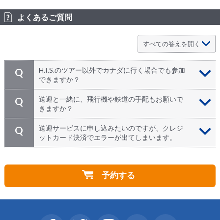
よくあるご質問
H.I.S.のツアー以外でカナダに行く場合でも参加
Q
できますか？
どうぞご参加ください。日本発のツアーでカナダにお越
A
送迎と一緒に、飛行機や鉄道の手配もお願いで
Q
しになる方、個人旅行で来られる方、カナダなど海外に
きますか？
お住まいの方、どなたでもお申込みいただけます！
もちろん承ります！ カナダやアメリカで移動される場
A
送迎サービスに申し込みたいのですが、クレジ
Q
合の航空券や鉄道およびバスの乗車券などもお気軽にお
ットカード決済でエラーが出てしまいます。
申し付けください。ホテルもH.I.S.だけのお得な料金で
ご利用いただけます。ツアーにお申し込みの際、
万が一、カード決済ができない場合は、H.I.S.カナダに
A
「STEP 2 参加者情報入力」のメモ欄にご記入の上お問
お問い合わせください。担当者が直接対応させていただ
い合わせください。
予約する
きます。
⇒
お問い合わせ