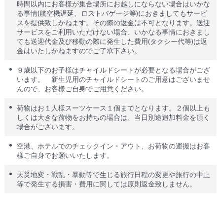
時間以内にお客様が集合場所にお越しにならない場合はいかな
る事情(航空機遅延、ロストバゲージ等)におきましてもサービ
スを提供致しかねます。その際の返金は不可となります。送迎
サービスをご利用いただけない場合、いかなる事情におきまし
ても送迎代金及び移動の際に発生した費用(タクシー代等)は返
金はいたしかねますのでご了承下さい。
９歳以下のお子様はチャイルドシートが必要となる場合がござ
います。 新生児用のチャイルドシートのご用意はございませ
んので、お客様ご自身でご用意ください。
荷物はお１人様スーツケース１個までとなります。２個以上も
しくは大きな荷物をお持ちの場合は、当日別途追加料金を頂く
場合がございます。
空港、ホテルでのチェックイン・アウト、お荷物の運搬はお客
様ご自身でお願いいたします。
天災地変・戦乱・暴動等で生じる旅行日程の変更や旅行の中止
等で発生する損害・費用に関しては原則返金致しません。