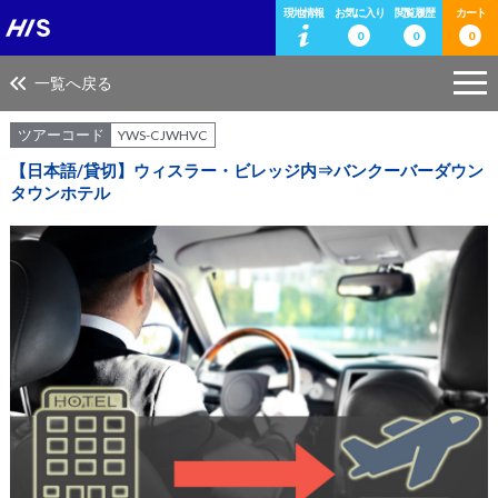
現地情報
お気に入り
閲覧履歴
カート
0
0
0
一覧へ戻る
ツアーコード
YWS-CJWHVC
【日本語/貸切】ウィスラー・ビレッジ内⇒バンクーバーダウン
タウンホテル