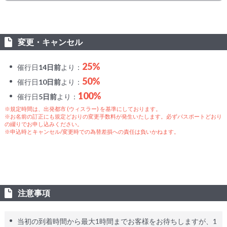
変更・キャンセル
25%
催行日
14日前
より：
50%
催行日
10日前
より：
100%
催行日
5日前
より：
※規定時間は、出発都市 (ウィスラー) を基準にしております。
※お名前の訂正にも規定どおりの変更手数料が発生いたします。必ずパスポートどおり
の綴りでお申し込みください。
※申込時とキャンセル/変更時での為替差損への責任は負いかねます。
注意事項
当初の到着時間から最大1時間までお客様をお待ちしますが、1