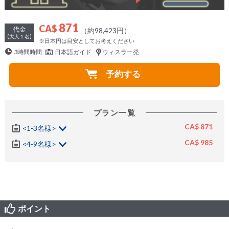
871
CA$
代金
（約98,423円）
(大人１名)
※日本円は目安としてお考えください
3時間時間
日本語ガイド
ウィスラー発
予約する
プラン一覧
CA$ 871
<1-3名様>
CA$ 985
<4-9名様>
ポイント