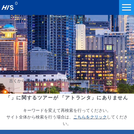
0
アトランタ
Atlanta
1996年の夏、オリンピック100周年記念大会の場所ともなった
コカ･コーラの本社もあり、コーラの歴史がぎっしりつまったワー
古くから親しまれている南部料理を本場アトランタで。冷たいコ
「」に関するツアーが 「アトランタ」にありません
キーワードを変えて再検索を行ってください。
サイト全体から検索を行う場合は、
こちらをクリック
してくださ
い。