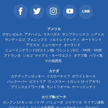
アメリカ
ロサンゼルス
アナハイム
ラスベガス
サンフランシスコ
シアトル
サンディエゴ
フェニックス
ソルトレイクシティ
ポートランド
アラスカ
ニューヨーク
オーランド
ニューイングランド(ボストン他)
ワシントンD.C.・PA州・VA州
アトランタ
シカゴ
マイアミ・キーウエスト
オアフ島
ハワイ島
その他西部
カナダ
カナディアンロッキー
イエローナイフ
ホワイトホース
バンクーバー
ビクトリア
ウィスラー
トロント (ナイアガラ)
プリンスエドワード島
モントリオール
ケベックシティ
カリブ海/ビーチ
カンクン (メキシコ)
バハマ
バミューダ
ジャマイカ
ケイマン諸島
プエルトリコ
ドミニカ共和国
セントマーティン
アルーバ