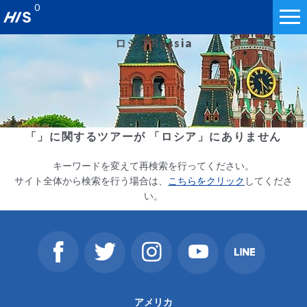
0
ロシア
Russia
「」に関するツアーが 「ロシア」にありません
キーワードを変えて再検索を行ってください。
サイト全体から検索を行う場合は、
こちらをクリック
してくださ
い。
アメリカ