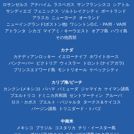
ロサンゼルス
アナハイム
ラスベガス
サンフランシスコ
シアトル
サンディエゴ
フェニックス
ソルトレイクシティ
ポートランド
アラスカ
ニューヨーク
オーランド
ニューイングランド(ボストン他)
ワシントンD.C.・PA州・VA州
アトランタ
シカゴ
マイアミ・キーウエスト
オアフ島
ハワイ島
その他西部
カナダ
カナディアンロッキー
イエローナイフ
ホワイトホース
バンクーバー
ビクトリア
ウィスラー
トロント (ナイアガラ)
プリンスエドワード島
モントリオール
ケベックシティ
カリブ海/ビーチ
カンクン (メキシコ)
バハマ
バミューダ
ジャマイカ
ケイマン諸島
プエルトリコ
ドミニカ共和国
セントマーティン
アルーバ
ロス・カボス
プエルト・バジャルタ
タークス＆ケイコス
バージン諸島
トリニダード・トバゴ
中南米
メキシコ
ブラジル
コスタリカ
チリ・イースター島