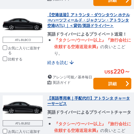
詳細
【空港送迎】アトランタ・ダウンタウン ホテル
⇒ハーツフィールド・ジャクソン・アトランタ
空港(ATL) ｜＜貸切/英語ドライバー＞
英語ドライバーによるプライベート送迎！
『タクシー/ウーバー以上』『旅行会社に
ATL-BLBCO
依頼する空港送迎未満』
の良いとこど
お気に入りに追加
り。
比較
続きを読む
220～
US
$
アレンジ可能／基本毎日
英語ガイド
詳細
【英語専用車｜手配代行】アトランタ チャータ
ーサービス
英語ドライバーによるプライベートチャータ
ー
『タクシー/ウーバー以上』『旅行会社に
ATL-BLBS2
依頼する空港送迎未満』
の良いとこど
お気に入りに追加