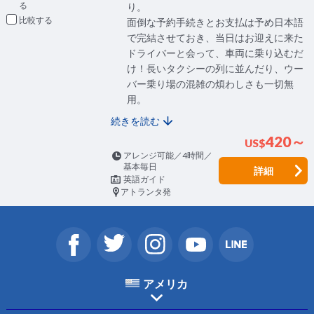
り。
比較
面倒な予約手続きとお支払は予め日本語
で完結させておき、当日はお迎えに来た
ドライバーと会って、車両に乗り込むだ
け！長いタクシーの列に並んだり、ウー
バー乗り場の混雑の煩わしさも一切無
用。
続きを読む
420～
US
$
アレンジ可能／4時間／
基本毎日
詳細
英語ガイド
アトランタ発
アメリカ