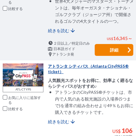
世界4大メジャーのマスターズ・トーナメ
ントは、毎年オーガスタ・ナショナル・
比較
ゴルフクラブ（ジョージア州）で開催さ
れるゴルフの4大タイトルの一つ。
続きを読む
16,345～
US
$
２日以上／特定日のみ
日本語ガイド
詳細
アトランタ発
アトランタ シティパス（Atlanta CityPASS®
ticket）
人気観光スポットをお得に、効率よく廻るな
らシティパスがおすすめ♪
ATL-CTYPS
アトランタのCityPASS®チケットは、市
お気に入りに追加
内で人気のある観光施設の入場券(5つま
で)を通常の組み合わせより49％もお得に
比較
購入できるチケットです。
続きを読む
106
US$