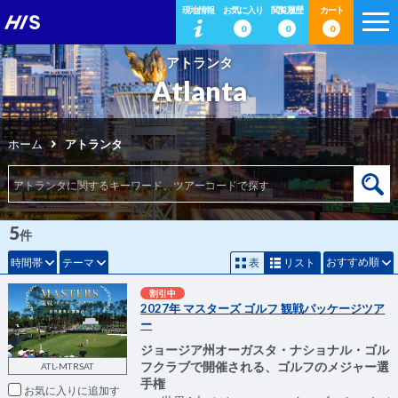
現地情報
お気に入り
閲覧履歴
カート
0
0
0
アトランタ
Atlanta
ホーム
アトランタ
5
件
おすすめ順
時間帯
テーマ
表
リスト
割引中
2027年 マスターズ ゴルフ 観戦パッケージツア
ー
ジョージア州オーガスタ・ナショナル・ゴル
フクラブで開催される、ゴルフのメジャー選
ATL-MTRSAT
手権
お気に入りに追加