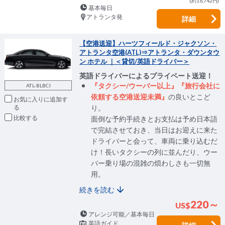
(約16,742円)
基本毎日
アトランタ発
詳細
【空港送迎】ハーツフィールド・ジャクソン・
アトランタ空港(ATL)⇒アトランタ・ダウンタウ
ン ホテル ｜＜貸切/英語ドライバー＞
英語ドライバーによるプライベート送迎！
『タクシー/ウーバー以上』『旅行会社に
ATL-BLBCI
依頼する空港送迎未満』
の良いとこど
お気に入りに追加
り。
比較
面倒な予約手続きとお支払は予め日本語
で完結させておき、当日はお迎えに来た
ドライバーと会って、車両に乗り込むだ
け！長いタクシーの列に並んだり、ウー
バー乗り場の混雑の煩わしさも一切無
用。
続きを読む
220～
US
$
アレンジ可能／基本毎日
英語ガイド