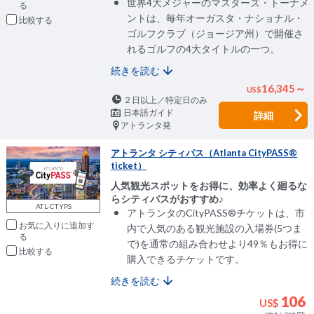
世界4大メジャーのマスターズ・トーナメ
ントは、毎年オーガスタ・ナショナル・
比較
ゴルフクラブ（ジョージア州）で開催さ
れるゴルフの4大タイトルの一つ。
続きを読む
16,345～
US
$
２日以上／特定日のみ
日本語ガイド
詳細
アトランタ発
アトランタ シティパス（Atlanta CityPASS®
ticket）
人気観光スポットをお得に、効率よく廻るな
らシティパスがおすすめ♪
ATL-CTYPS
アトランタのCityPASS®チケットは、市
お気に入りに追加
内で人気のある観光施設の入場券(5つま
で)を通常の組み合わせより49％もお得に
比較
購入できるチケットです。
続きを読む
106
US$