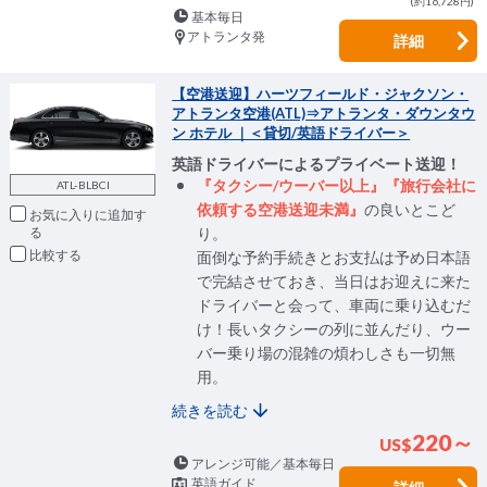
(約16,728円)
基本毎日
アトランタ発
詳細
【空港送迎】ハーツフィールド・ジャクソン・
アトランタ空港(ATL)⇒アトランタ・ダウンタウ
ン ホテル ｜＜貸切/英語ドライバー＞
英語ドライバーによるプライベート送迎！
『タクシー/ウーバー以上』『旅行会社に
ATL-BLBCI
依頼する空港送迎未満』
の良いとこど
お気に入りに追加
り。
比較
面倒な予約手続きとお支払は予め日本語
で完結させておき、当日はお迎えに来た
ドライバーと会って、車両に乗り込むだ
け！長いタクシーの列に並んだり、ウー
バー乗り場の混雑の煩わしさも一切無
用。
続きを読む
220～
US
$
アレンジ可能／基本毎日
英語ガイド