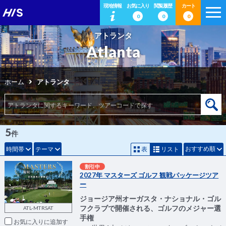
現地情報
お気に入り
閲覧履歴
カート
0
0
0
アトランタ
Atlanta
ホーム
アトランタ
5
件
おすすめ順
時間帯
テーマ
表
リスト
割引中
2027年 マスターズ ゴルフ 観戦パッケージツア
ー
ジョージア州オーガスタ・ナショナル・ゴル
フクラブで開催される、ゴルフのメジャー選
ATL-MTRSAT
手権
お気に入りに追加