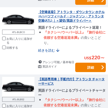
詳細
【空港送迎】アトランタ・ダウンタウン ホテル
⇒ハーツフィールド・ジャクソン・アトランタ
空港(ATL) ｜＜貸切/英語ドライバー＞
英語ドライバーによるプライベート送迎！
『タクシー/ウーバー以上』『旅行会社に
ATL-BLBCO
依頼する空港送迎未満』
の良いとこど
お気に入りに追加
り。
比較
続きを読む
220～
US
$
アレンジ可能／基本毎日
英語ガイド
詳細
【英語専用車｜手配代行】アトランタ チャータ
ーサービス
英語ドライバーによるプライベートチャータ
ー
『タクシー/ウーバー以上』『旅行会社に
ATL-BLBS2
依頼する空港送迎未満』
の良いとこど
お気に入りに追加