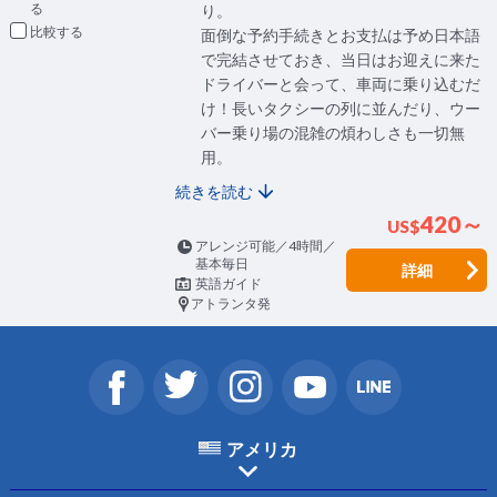
り。
比較
面倒な予約手続きとお支払は予め日本語
で完結させておき、当日はお迎えに来た
ドライバーと会って、車両に乗り込むだ
け！長いタクシーの列に並んだり、ウー
バー乗り場の混雑の煩わしさも一切無
用。
続きを読む
420～
US
$
アレンジ可能／4時間／
基本毎日
詳細
英語ガイド
アトランタ発
アメリカ