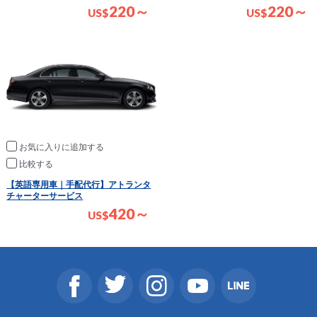
220～
220～
US
$
US
$
お気に入りに追加
比較
【英語専用車｜手配代行】アトランタ
チャーターサービス
420～
US
$