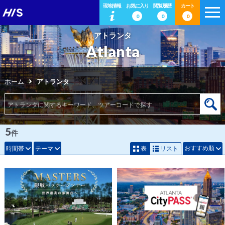
現地情報
お気に入り
閲覧履歴
カート
0
0
0
アトランタ
Atlanta
ホーム
アトランタ
5
件
おすすめ順
時間帯
テーマ
表
リスト