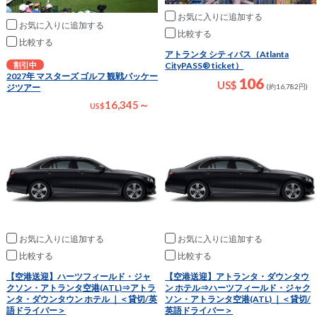
お気に入りに追加
お気に入りに追加
比較
比較
アトランタ シティパス（Atlanta
割引中
CityPASS® ticket）
2027年 マスターズ ゴルフ 観戦パッケー
106
US$
ジツアー
(約16,782円)
16,345～
US
$
お気に入りに追加
お気に入りに追加
比較
比較
【空港送迎】ハーツフィールド・ジャ
【空港送迎】アトランタ・ダウンタウ
クソン・アトランタ空港(ATL)⇒アトラ
ン ホテル⇒ハーツフィールド・ジャク
ンタ・ダウンタウン ホテル ｜＜貸切/英
ソン・アトランタ空港(ATL) ｜＜貸切/
語ドライバー＞
英語ドライバー＞