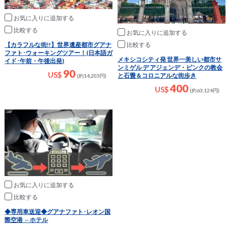
お気に入りに追加
比較
お気に入りに追加
比較
【カラフルな街!!】世界遺産都市グアナ
ファト･ウォーキングツアー！(日本語ガ
メキシコシティ発 世界一美しい都市サ
イド･午前・午後出発)
ンミゲル デ アジェンデ・ピンクの教会
90
US$
と石畳＆コロニアルな街歩き
(約14,203円)
400
US$
(約63,124円)
お気に入りに追加
比較
◆専用車送迎◆グアナファト･レオン国
際空港 ⇔ホテル