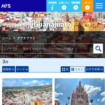
現地情報
お気に入り
閲覧履歴
カート
0
0
0
グアナファト
Guanajuato
ホーム
グアナファト
3
件
おすすめ順
時間帯
テーマ
表
リスト