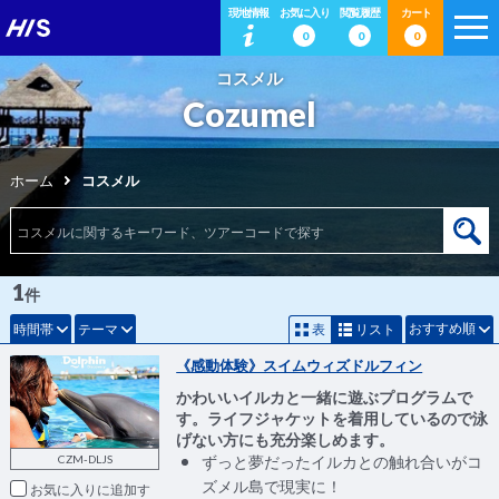
現地情報
お気に入り
閲覧履歴
カート
0
0
0
コスメル
Cozumel
ホーム
コスメル
1
件
おすすめ順
時間帯
テーマ
表
リスト
《感動体験》スイムウィズドルフィン
かわいいイルカと一緒に遊ぶプログラムで
す。ライフジャケットを着用しているので泳
げない方にも充分楽しめます。
CZM-DLJS
ずっと夢だったイルカとの触れ合いがコ
ズメル島で現実に！
お気に入りに追加